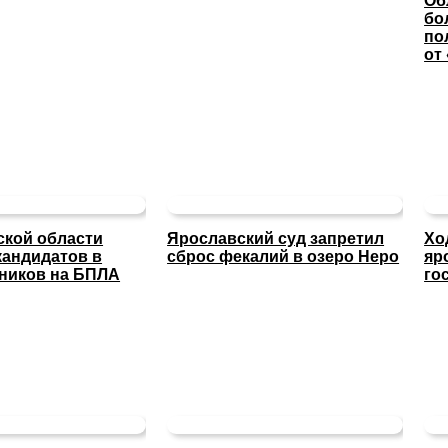
Об
бо
по
от
ской области
Ярославский суд запретил
Хо
кандидатов в
сброс фекалий в озеро Неро
яр
тников на БПЛА
го