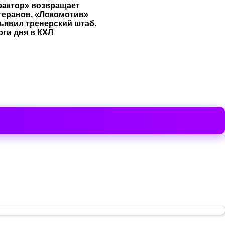
рактор» возвращает
теранов, «Локомотив»
ъявил тренерский штаб.
оги дня в КХЛ