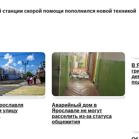
й станции скорой помощи пополнился новой техникой
В 
гр
де
по
Ярославля
Аварийный дом в
и улицу
Ярославле не могут
а
расселить из-за статуса
общежития