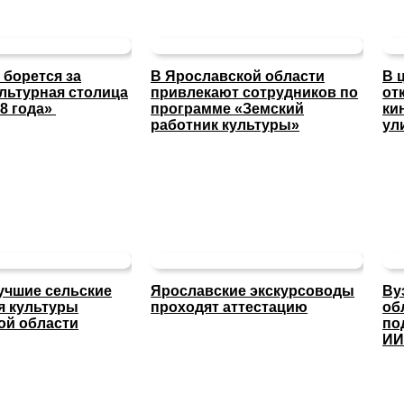
 борется за
В Ярославской области
В 
льтурная столица
привлекают сотрудников по
от
8 года»
программе «Земский
ки
работник культуры»
ул
учшие сельские
Ярославские экскурсоводы
Ву
я культуры
проходят аттестацию
об
ой области
по
И