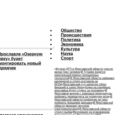
Общество
Происшествия
Политика
Экономика
Культура
Наука
Ярославле «Озерную
Спорт
ивку» будет
монтировать новый
дрядчик
•
Жуткое ДТП в Ярославской области унесло
жизни трех человек
•
В Тутаеве ведется
капитальный ремонт изношенных
теплосетей
•
В Ярославской области набирают
кандидатов в отряд охотников на
БПЛА
•
Ярославский суд запретил сброс
фекалий в озеро Неро
•
Ходил на кладбище:
ярославца будут судить за госизмену
•
В
Ярославле жители с помощью прокуратуры
добились перерасчета за «горячую» воду
•
В
Ярославской области подрядчик не смог
побороть борщевик дронами
•
В Ярославской
области дворнику вручили
электровелосипед
•
В Ярославской области
утонул рыбак
•
Возгорание на атакованном