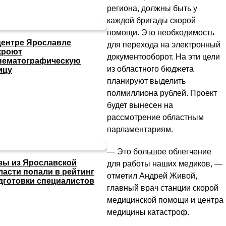
региона, должны быть у
каждой бригады скорой
помощи. Это необходимость
центре Ярославле
для перехода на электронный
кроют
документооборот. На эти цели
нематографическую
из областного бюджета
ицу
планируют выделить
полмиллиона рублей. Проект
будет вынесен на
рассмотрение областным
парламентариям.
— Это большое облегчение
зы из Ярославской
для работы наших медиков, —
ласти попали в рейтинг
отметил Андрей Живой,
дготовки специалистов
главный врач станции скорой
И
медицинской помощи и центра
медицины катастроф.