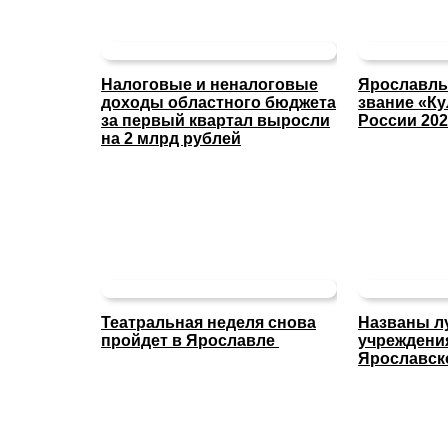
Налоговые и неналоговые
Ярославль
доходы областного бюджета
звание «Ку
за первый квартал выросли
России 202
на 2 млрд рублей
Театральная неделя снова
Названы л
пройдет в Ярославле
учреждени
Ярославск