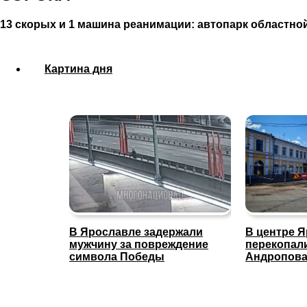
13 скорых и 1 машина реанимации: автопарк областно
Картина дня
В Ярославле задержали
В центре 
мужчину за повреждение
перекопал
символа Победы
Андропов