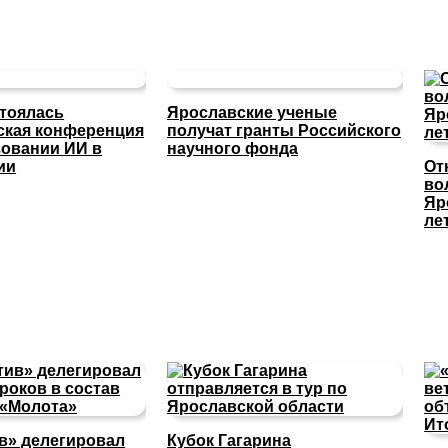
стоялась
Ярославские ученые
ская конференция
получат гранты Российского
зовании ИИ в
научного фонда
ии
От
во
Яр
ле
в» делегировал
Кубок Гагарина