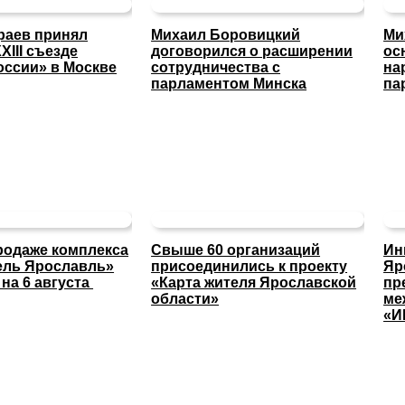
раев принял
Михаил Боровицкий
Ми
XIII съезде
договорился о расширении
ос
оссии» в Москве
сотрудничества с
на
парламентом Минска
па
родаже комплекса
Свыше 60 организаций
Ин
тель Ярославль»
присоединились к проекту
Яр
на 6 августа
«Карта жителя Ярославской
пр
области»
ме
«И