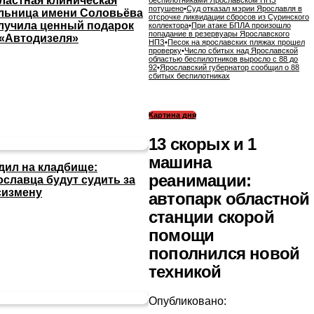
ластная клиническая
беспилотниками Ярославском НПЗ
потушено
•
Суд отказал мэрии Ярославля в
льница имени Соловьёва
отсрочке ликвидации сбросов из Суринского
лучила ценный подарок
коллектора
•
При атаке БПЛА произошло
попадание в резервуары Ярославского
 «Автодизеля»
НПЗ
•
Песок на ярославских пляжах прошел
проверку
•
Число сбитых над Ярославской
областью беспилотников выросло с 88 до
92
•
Ярославский губернатор сообщил о 88
сбитых беспилотниках
Картина дня
13 скорых и 1
машина
дил на кладбище:
реанимации:
ославца будут судить за
сизмену
автопарк областной
станции скорой
помощи
пополнился новой
техникой
Опубликовано: