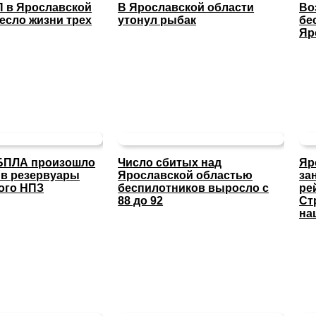
П в Ярославской
В Ярославской области
Во
есло жизни трех
утонул рыбак
бе
Яр
 БПЛА произошло
Число сбитых над
Яр
 в резервуары
Ярославской областью
за
ого НПЗ
беспилотников выросло с
ре
88 до 92
Ст
на