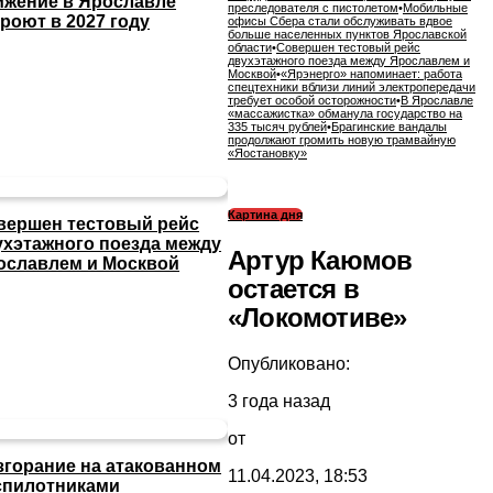
ижение в Ярославле
преследователя с пистолетом
•
Мобильные
роют в 2027 году
офисы Сбера стали обслуживать вдвое
больше населенных пунктов Ярославской
области
•
Совершен тестовый рейс
двухэтажного поезда между Ярославлем и
Москвой
•
«Ярэнерго» напоминает: работа
спецтехники вблизи линий электропередачи
требует особой осторожности
•
В Ярославле
«массажистка» обманула государство на
335 тысяч рублей
•
Брагинские вандалы
продолжают громить новую трамвайную
«Яостановку»
Картина дня
вершен тестовый рейс
ухэтажного поезда между
Артур Каюмов
ославлем и Москвой
остается в
«Локомотиве»
Опубликовано:
3 года назад
от
згорание на атакованном
11.04.2023, 18:53
спилотниками