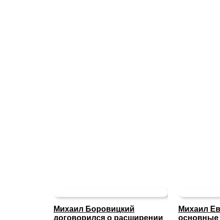
Михаил Боровицкий
Михаил Ев
договорился о расширении
основные