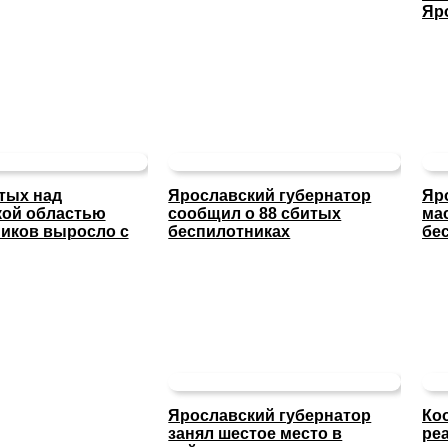
Яр
тых над
Ярославский губернатор
Яр
кой областью
сообщил о 88 сбитых
ма
иков выросло с
беспилотниках
бе
Ярославский губернатор
Ко
занял шестое место в
ре