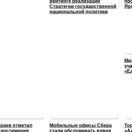
рейтинге реализации
пр
Стратегии государственной
Яр
национальной политики
Ми
уча
«Е
раев отметил
Мобильные офисы Сбера
То
 достижения
стали обслуживать вдвое
«A