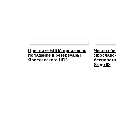
При атаке БПЛА произошло
Число сби
попадание в резервуары
Ярославс
Ярославского НПЗ
беспилотн
88 до 92