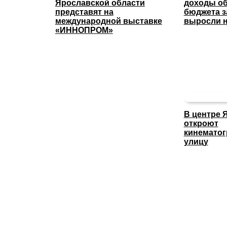
Ярославской области
доходы об
представят на
бюджета з
международной выставке
выросли н
«ИННОПРОМ»
В центре 
откроют
кинемато
улицу