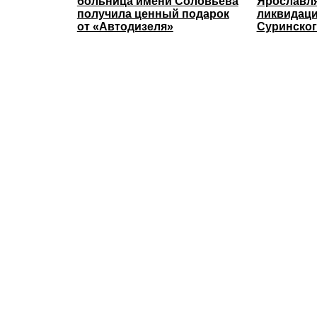
больница имени Соловьёва
Ярославля
получила ценный подарок
ликвидаци
от «Автодизеля»
Суринског