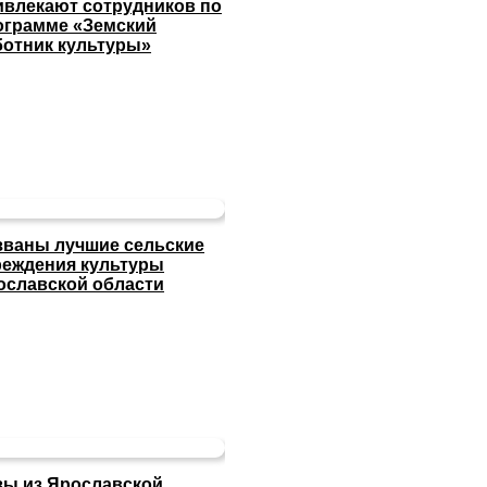
ивлекают сотрудников по
ограмме «Земский
ботник культуры»
званы лучшие сельские
реждения культуры
ославской области
зы из Ярославской