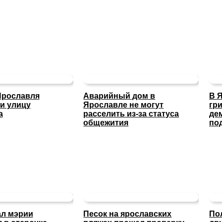
Ярославля
Аварийный дом в
В 
и улицу
Ярославле не могут
гр
а
расселить из-за статуса
де
общежития
по
ал мэрии
Песок на ярославских
По