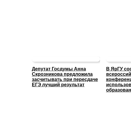
Депутат Госдумы Анна
В ЯрГУ со
Скрозникова предложила
всероссий
засчитывать при пересдаче
конферен
ЕГЭ лучший результат
использов
образова