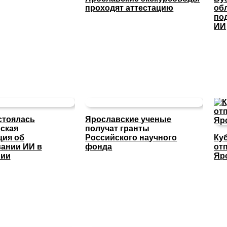
проходят аттестацию
об
по
ИИ
стоялась
Ярославские ученые
ская
получат гранты
ция об
Российского научного
Ку
ании ИИ в
фонда
отп
нии
Яр