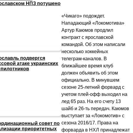
ославском НПЗ потушено
«Чикаго» подождет.
Нападающий «Локомотива»
Артур Каюмов продлил
контракт с ярославской
командой. Об этом написали
несколько хоккейных
ославль подвергся
телеграм-каналов. В
ссовой атаке украинских
ближайшее время клуб
спилотников
должен объявить об этом
официально. В минувшем
сезоне 25-летний форвард с
учетом плей-офф выходил на
лед 65 раз. На его счету 13
шайб и 26-ть передач. Каюмов
выступает за «Локомотив» с
сезона 2016/17. Права на
ординационный совет по
ализации приоритетных
форварда в НХЛ принадлежат