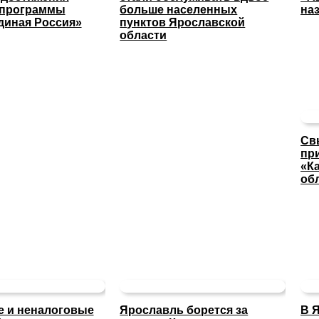
 программы
больше населенных
на
диная Россия»
пунктов Ярославской
области
Св
пр
«К
об
 и неналоговые
Ярославль борется за
В 