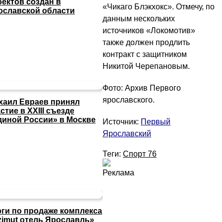
оектов создан в
«Чикаго Блэкхокс». Отмечу, по
ославской области
данным нескольких
источников «Локомотив»
также должен продлить
контракт с защитником
Никитой Черепановым.
Фото: Архив Первого
ярославского.
хаил Евраев принял
стие в XXIII съезде
диной России» в Москве
Источник:
Первый
Ярославский
Теги:
Спорт 76
Реклама
рги по продаже комплекса
zimut отель Ярославль»