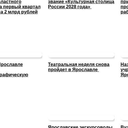
ластного
звание «Культурная столица
пр
а первый квартал
России 2028 года»
пр
а 2 млрд рублей
ра
Ярославле
Театральная неделя снова
На
пройдет в Ярославле
уч
графическую
Яр
Ярославские экскурсоводы
Ву