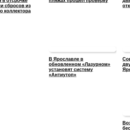
 в отсрочке
пляжах прошел проверку
дв
и сбросов из
отк
о коллектора
В Ярославле в
Со
обновленном «Лазурном»
дв
установят систему
Яр
«Антиутоп»
Во
бе