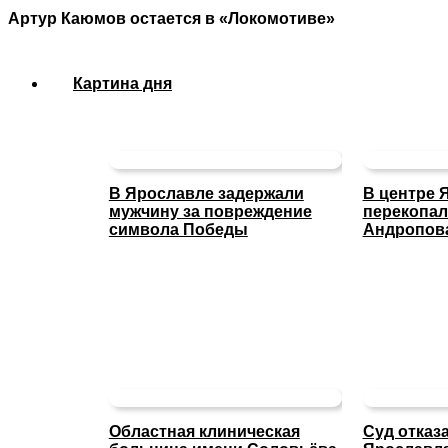
Артур Каюмов остается в «Локомотиве»
Картина дня
В Ярославле задержали
В центре 
мужчину за повреждение
перекопал
символа Победы
Андропов
Областная клиническая
Суд отказ