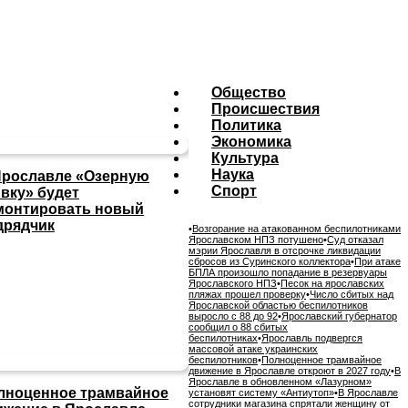
Общество
Происшествия
Политика
Экономика
Культура
Наука
Ярославле «Озерную
Спорт
ивку» будет
монтировать новый
дрядчик
•
Возгорание на атакованном беспилотниками
Ярославском НПЗ потушено
•
Суд отказал
мэрии Ярославля в отсрочке ликвидации
сбросов из Суринского коллектора
•
При атаке
БПЛА произошло попадание в резервуары
Ярославского НПЗ
•
Песок на ярославских
пляжах прошел проверку
•
Число сбитых над
Ярославской областью беспилотников
выросло с 88 до 92
•
Ярославский губернатор
сообщил о 88 сбитых
беспилотниках
•
Ярославль подвергся
массовой атаке украинских
беспилотников
•
Полноценное трамвайное
движение в Ярославле откроют в 2027 году
•
В
Ярославле в обновленном «Лазурном»
лноценное трамвайное
установят систему «Антиутоп»
•
В Ярославле
сотрудники магазина спрятали женщину от