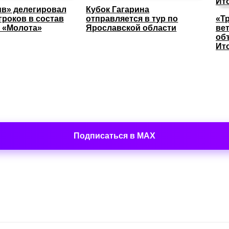
в» делегировал
Кубок Гагарина
гроков в состав
отправляется в тур по
«Т
 «Молота»
Ярославской области
ве
об
Ит
Подписаться в MAX