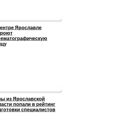
центре Ярославле
кроют
нематографическую
ицу
зы из Ярославской
ласти попали в рейтинг
дготовки специалистов