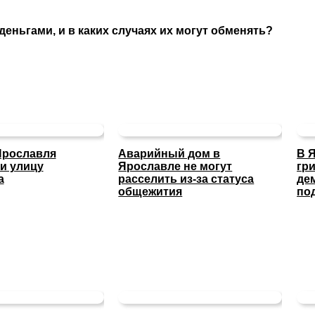
еньгами, и в каких случаях их могут обменять?
Ярославля
Аварийный дом в
В 
и улицу
Ярославле не могут
гр
а
расселить из-за статуса
де
общежития
по