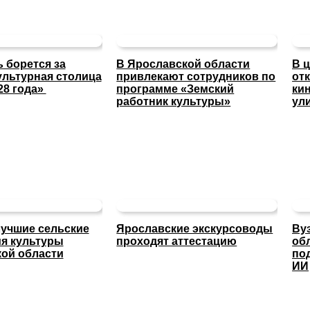
 борется за
В Ярославской области
В 
ультурная столица
привлекают сотрудников по
от
28 года»
программе «Земский
ки
работник культуры»
ул
учшие сельские
Ярославские экскурсоводы
Ву
я культуры
проходят аттестацию
об
ой области
по
ИИ