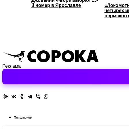
Джованни Фьоре выбрал 13-
й номер в Ярославле
«Локомоти
четырёх и
пермского
Реклама
Популярное