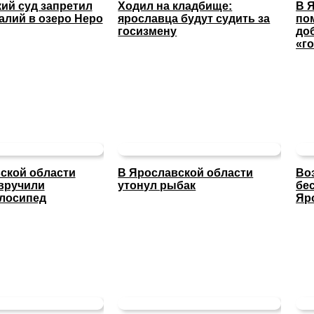
ий суд запретил
Ходил на кладбище:
В 
алий в озеро Неро
ярославца будут судить за
по
госизмену
до
«г
ской области
В Ярославской области
Во
вручили
утонул рыбак
бе
лосипед
Яр