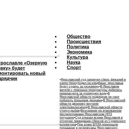
Общество
Происшествия
Политика
Экономика
Культура
Наука
Ярославле «Озерную
Спорт
ивку» будет
монтировать новый
дрядчик
•
Ярославский суд запретил сброс фекалий в
озеро Неро
•
Ходил на кладбище: ярославца
будут судить за госизмену
•
В Ярославле
жители с помощью прокуратуры добились
перерасчета за «горячую» воду
•
В
Ярославской области подрядчик не смог
побороть борщевик дронами
•
В Ярославской
области дворнику вручили
электровелосипед
•
В Ярославской области
утонул рыбак
•
Возгорание на атакованном
беспилотниками Ярославском НПЗ
потушено
•
Суд отказал мэрии Ярославля в
отсрочке ликвидации сбросов из Суринского
коллектора
•
При атаке БПЛА произошло
попадание в резервуары Ярославского