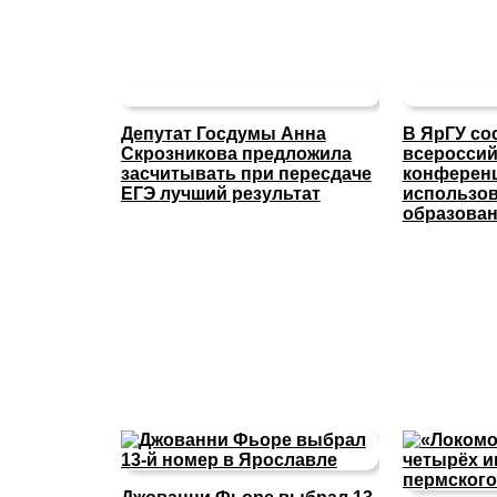
Депутат Госдумы Анна
В ЯрГУ со
Скрозникова предложила
всероссий
засчитывать при пересдаче
конферен
ЕГЭ лучший результат
использов
образова