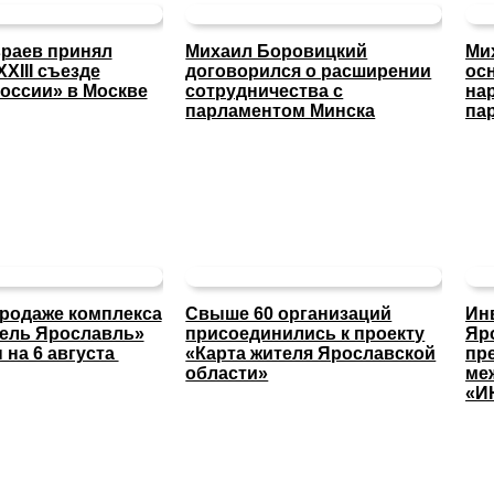
раев принял
Михаил Боровицкий
Ми
XXIII съезде
договорился о расширении
ос
оссии» в Москве
сотрудничества с
на
парламентом Минска
па
продаже комплекса
Свыше 60 организаций
Ин
тель Ярославль»
присоединились к проекту
Яр
 на 6 августа
«Карта жителя Ярославской
пр
области»
ме
«И