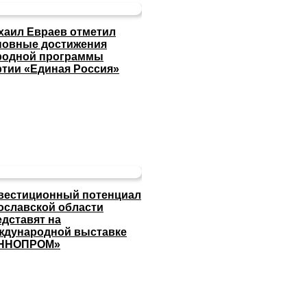
хаил Евраев отметил
новные достижения
родной программы
ртии «Единая Россия»
вестиционный потенциал
ославской области
едставят на
ждународной выставке
ННОПРОМ»