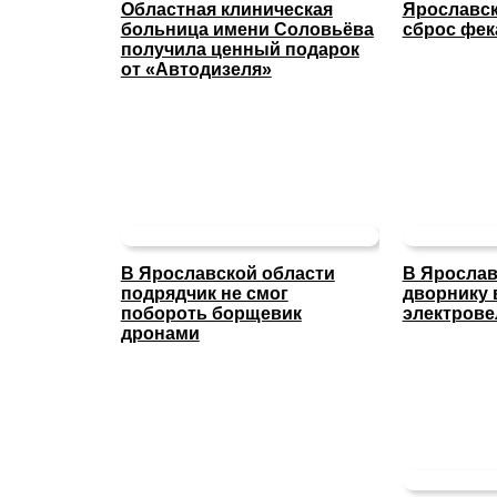
Областная клиническая
Ярославск
больница имени Соловьёва
сброс фек
получила ценный подарок
от «Автодизеля»
В Ярославской области
В Ярослав
подрядчик не смог
дворнику 
побороть борщевик
электрове
дронами