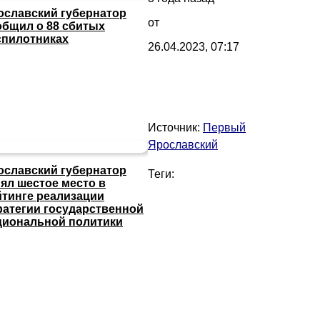
ославский губернатор
от
общил о 88 сбитых
спилотниках
26.04.2023, 07:17
Источник:
Первый
Ярославский
ославский губернатор
Теги:
нял шестое место в
йтинге реализации
ратегии государственной
циональной политики