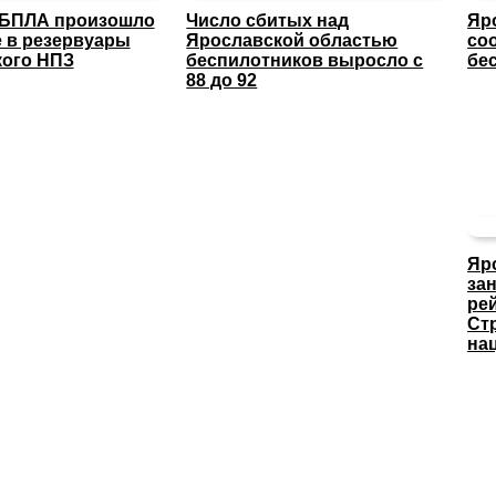
 БПЛА произошло
Число сбитых над
Яр
 в резервуары
Ярославской областью
со
кого НПЗ
беспилотников выросло с
бе
88 до 92
Яр
за
ре
Ст
на