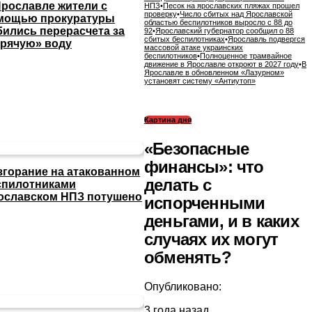
Ярославле жители с
НПЗ
•
Песок на ярославских пляжах прошел
проверку
•
Число сбитых над Ярославской
мощью прокуратуры
областью беспилотников выросло с 88 до
бились перерасчета за
92
•
Ярославский губернатор сообщил о 88
сбитых беспилотниках
•
Ярославль подвергся
орячую» воду
массовой атаке украинских
беспилотников
•
Полноценное трамвайное
движение в Ярославле откроют в 2027 году
•
В
Ярославле в обновленном «Лазурном»
установят систему «Антиутоп»
Картина дня
«Безопасные
финансы»: что
згорание на атакованном
делать с
спилотниками
ославском НПЗ потушено
испорченными
деньгами, и в каких
случаях их могут
обменять?
Опубликовано:
3 года назад