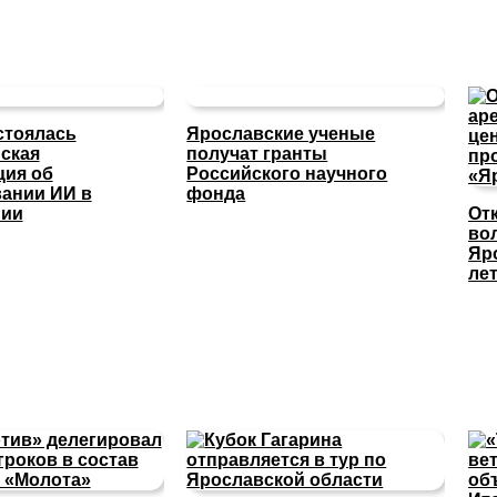
стоялась
Ярославские ученые
ская
получат гранты
ция об
Российского научного
ании ИИ в
фонда
нии
От
во
Яр
ле