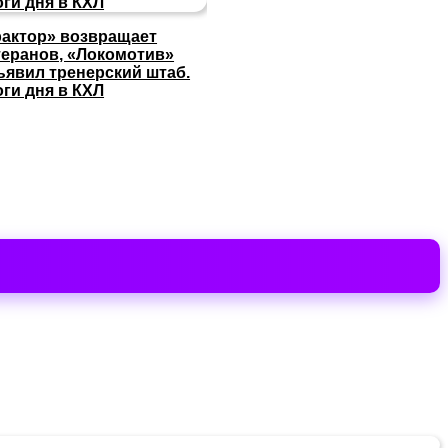
рактор» возвращает
теранов, «Локомотив»
ъявил тренерский штаб.
оги дня в КХЛ