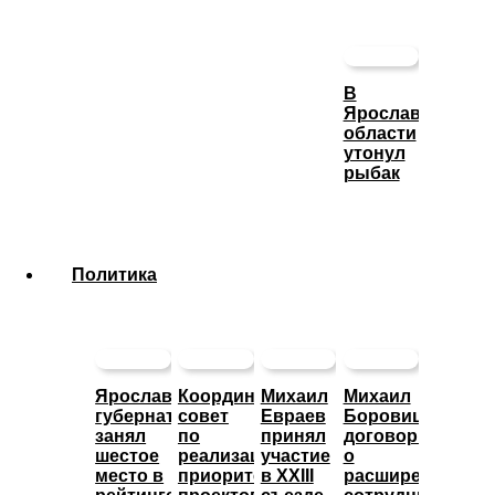
В
Ярославской
области
утонул
рыбак
Политика
Ярославский
Координационный
Михаил
Михаил
губернатор
совет
Евраев
Боровицкий
занял
по
принял
договорился
шестое
реализации
участие
о
место в
приоритетных
в XXIII
расширении