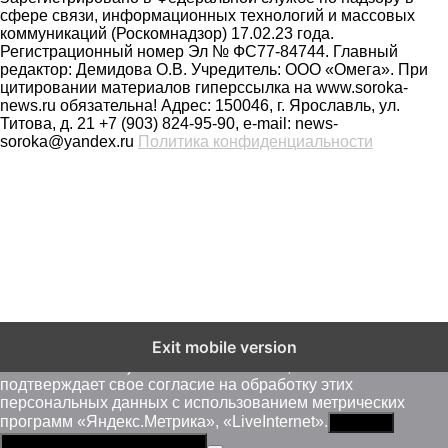
сфере связи, информационных технологий и массовых
коммуникаций (Роскомнадзор) 17.02.23 года.
Регистрационный номер Эл № ФС77-84744. Главный
редактор: Демидова О.В. Учредитель: ООО «Омега». При
цитировании материалов гиперссылка на www.soroka-
news.ru обязательна! Адрес: 150046, г. Ярославль, ул.
Титова, д. 21 +7 (903) 824-95-90, e-mail: news-
soroka@yandex.ru
Политика конфиденциальности
На сайте soroka-news.ru осуществляется сбор метаданных
Exit mobile version
пользователей (cookie, данные об IP - адресе и
местоположении). Оставаясь на сайте, пользователь
подтверждает свое согласие на обработку этих
персональных данных c использованием метрических
программ «Яндекс.Метрика», «LiveInternet».
Принять
Политика конфиденциальности