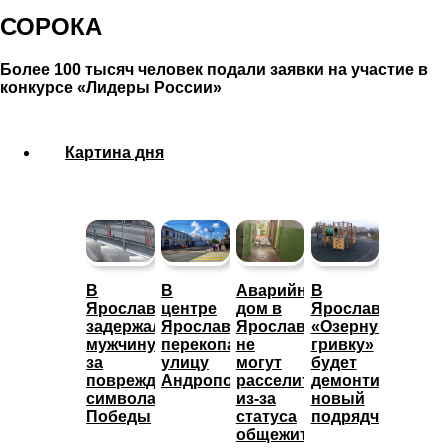
СОРОКА
Более 100 тысяч человек подали заявки на участие в
конкурсе «Лидеры России»
Картина дня
В
В
Аварийный
В
Ярославле
центре
дом в
Ярославле
задержали
Ярославля
Ярославле
«Озерную
мужчину
перекопали
не
гривку»
за
улицу
могут
будет
повреждение
Андропова
расселить
демонтировать
символа
из-за
новый
Победы
статуса
подрядчик
общежития