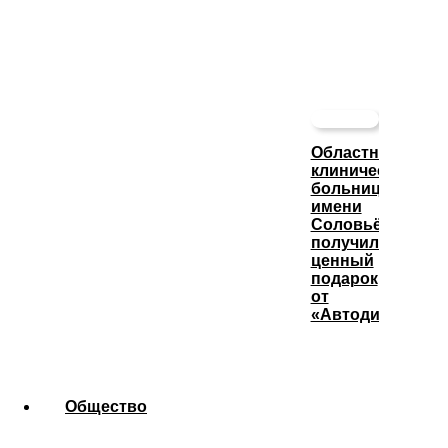
Областная
клиническая
больница
имени
Соловьёва
получила
ценный
подарок
от
«Автодизеля»
Общество