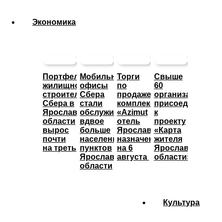
Экономика
Портфель
Мобильные
Торги
Свыше
жилищного
офисы
по
60
строительства
Сбера
продаже
организаций
Сбера в
стали
комплекса
присоединились
Ярославской
обслуживать
«Azimut
к
области
вдвое
отель
проекту
вырос
больше
Ярославль»
«Карта
почти
населенных
назначены
жителя
на треть
пунктов
на 6
Ярославской
Ярославской
августа
области»
области
Культура