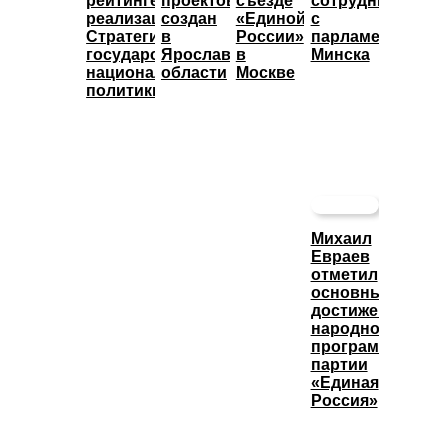
рейтинге
проектов
съезде
сотрудничества
реализации
создан
«Единой
с
Стратегии
в
России»
парламентом
государственной
Ярославской
в
Минска
национальной
области
Москве
политики
Михаил
Евраев
отметил
основные
достижения
народной
программы
партии
«Единая
Россия»