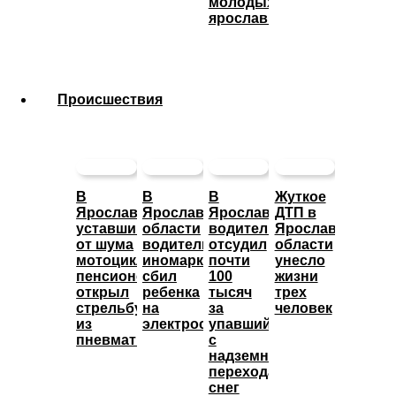
молодых
ярославцев
Происшествия
В
В
В
Жуткое
Ярославле
Ярославской
Ярославле
ДТП в
уставший
области
водитель
Ярославской
от шума
водитель
отсудил
области
мотоциклов
иномарки
почти
унесло
пенсионер
сбил
100
жизни
открыл
ребенка
тысяч
трех
стрельбу
на
за
человек
из
электросамокате
упавший
пневматики
с
надземного
перехода
снег