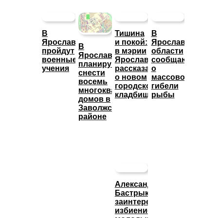
В
Тишина
В
Ярославле
и покой:
Ярославской
В
пройдут
в мэрии
области
Ярославле
военные
Ярославля
сообщают
планируют
учения
рассказали
о
снести
о новом
массовой
восемь
городском
гибели
многоквартирных
кладбище
рыбы
домов в
Заволжском
районе
Александр
Бастрыкин
заинтересовался
избиением