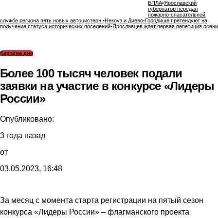
БПЛА
•
Ярославский
губернатор передал
пожарно-спасательной
службе региона пять новых автоцистерн
•
Некоуз и Диево-Городище претендуют на
получение статуса исторических поселений
•
Ярославцев ждет первая репетиция осени
Картина дня
Более 100 тысяч человек подали
заявки на участие в конкурсе «Лидеры
России»
Опубликовано:
3 года назад
от
03.05.2023, 16:48
За месяц с момента старта регистрации на пятый сезон
конкурса «Лидеры России» – флагманского проекта