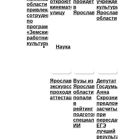
откроют
пройдет
учреждения
области
кинематографическую
в
культуры
привлекают
улицу
Ярославле
Ярославской
сотрудников
области
по
программе
«Земский
работник
культуры»
Наука
Ярославские
Вузы из
Депутат
экскурсоводы
Ярославской
Госдумы
проходят
области
Анна
аттестацию
попали
Скрозникова
в
предложила
рейтинг
засчитывать
подготовки
при
специалистов
пересдаче
ИИ
ЕГЭ
лучший
результат