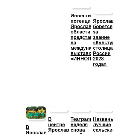
Инвестиционный
потенциал
Ярославль
Ярославской
борется
области
за
представят
звание
на
«Культурная
международной
столица
выставке
России
«ИННОПРОМ»
2028
года»
В
Театральная
Названы
центре
неделя
лучшие
В
Ярославле
снова
сельские
Ярославской