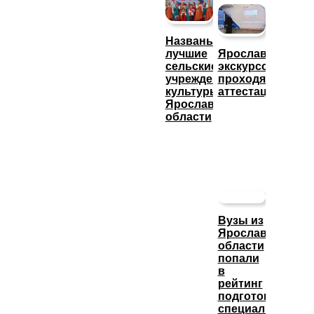
Названы
лучшие
Ярославские
сельские
экскурсоводы
учреждения
проходят
культуры
аттестацию
Ярославской
области
Вузы из
Ярославской
области
попали
в
рейтинг
подготовки
специалистов