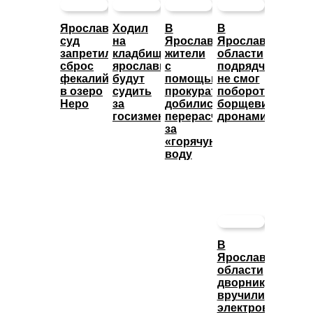
Ярославский
Ходил
В
В
суд
на
Ярославле
Ярославской
запретил
кладбище:
жители
области
сброс
ярославца
с
подрядчик
фекалий
будут
помощью
не смог
в озеро
судить
прокуратуры
побороть
Неро
за
добились
борщевик
госизмену
перерасчета
дронами
за
«горячую»
воду
В
Ярославской
области
дворнику
вручили
электровелосип