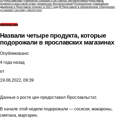
92
•
Ярославский губернатор сообщил о 88 сбитых беспилотниках
•
Ярославль
подвергся массовой атаке украинских беспилотников
•
Полноценное трамвайное
движение в Ярославле откроют в 2027 году
•
В Ярославле в обновленном «Лазурном»
установят систему «Антиутоп»
Картина дня
Назвали четыре продукта, которые
подорожали в ярославских магазинах
Опубликовано:
4 года назад
от
19.08.2022, 09:39
Данные о росте цен предоставил Ярославльстат.
В начале этой недели подорожали — сосиски, макароны,
сметана, маргарин.