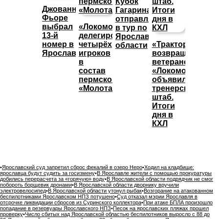
Кубок
Джованни
Гагарина
Фьоре
отправляется
выбрал
«Локомотив»
в тур по
13-й
делегировал
Ярославской
номер в
четырёх
«Трактор»
области
Ярославле
игроков
возвращает
в
ветеранов,
состав
«Локомотив»
пермского
объявил
«Молота»
тренерский
штаб.
Итоги
дня в
КХЛ
•
Ярославский суд запретил сброс фекалий в озеро Неро
•
Ходил на кладбище:
ярославца будут судить за госизмену
•
В Ярославле жители с помощью прокуратуры
добились перерасчета за «горячую» воду
•
В Ярославской области подрядчик не смог
побороть борщевик дронами
•
В Ярославской области дворнику вручили
электровелосипед
•
В Ярославской области утонул рыбак
•
Возгорание на атакованном
беспилотниками Ярославском НПЗ потушено
•
Суд отказал мэрии Ярославля в
отсрочке ликвидации сбросов из Суринского коллектора
•
При атаке БПЛА произошло
попадание в резервуары Ярославского НПЗ
•
Песок на ярославских пляжах прошел
проверку
•
Число сбитых над Ярославской областью беспилотников выросло с 88 до