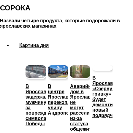
СОРОКА
Назвали четыре продукта, которые подорожали в
ярославских магазинах
Картина дня
В
Ярославле
В
В
Аварийный
«Озерную
Ярославле
центре
дом в
гривку»
задержали
Ярославля
Ярославле
будет
мужчину
перекопали
не
демонтировать
за
улицу
могут
новый
повреждение
Андропова
расселить
подрядчик
символа
из-за
Победы
статуса
общежития