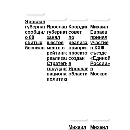
Ярославский
губернатор
Ярославский
Координационный
Михаил
сообщил
губернатор
совет
Евраев
о 88
занял
по
принял
сбитых
шестое
реализации
участие
беспилотниках
место в
приоритетных
в XXIII
рейтинге
проектов
съезде
реализации
создан
«Единой
Стратегии
в
России»
государственной
Ярославской
в
национальной
области
Москве
политики
Михаил
Михаил