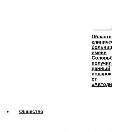
Областная
клиническая
больница
имени
Соловьёва
получила
ценный
подарок
от
«Автодизеля»
Общество