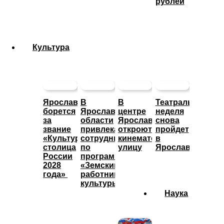
рублей
Культура
Ярославль
В
В
Театральная
борется
Ярославской
центре
неделя
за
области
Ярославле
снова
звание
привлекают
откроют
пройдет
«Культурная
сотрудников
кинематографическую
в
столица
по
улицу
Ярославле
России
программе
2028
«Земский
года»
работник
культуры»
Наука