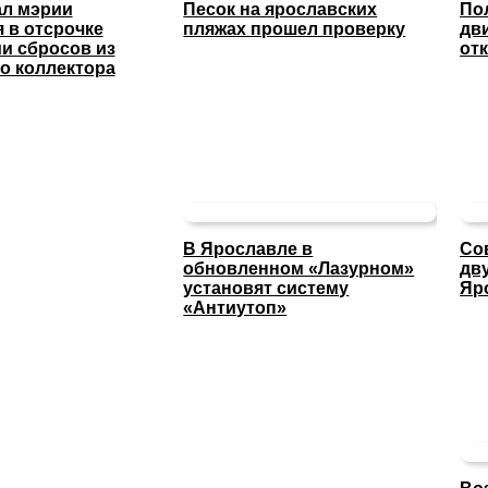
ал мэрии
Песок на ярославских
По
 в отсрочке
пляжах прошел проверку
дв
и сбросов из
отк
о коллектора
В Ярославле в
Со
обновленном «Лазурном»
дв
установят систему
Яр
«Антиутоп»