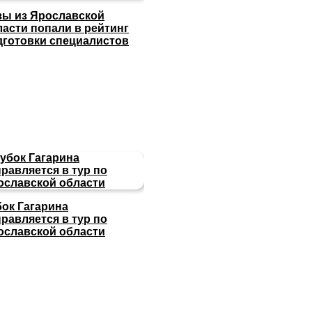
зы из Ярославской
ласти попали в рейтинг
дготовки специалистов
бок Гагарина
равляется в тур по
ославской области