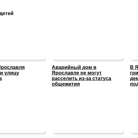
детей
Ярославля
Аварийный дом в
В 
и улицу
Ярославле не могут
гр
а
расселить из-за статуса
де
общежития
по