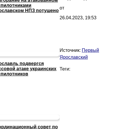
згорание на атакованном
спилотниками
от
ославском НПЗ потушено
26.04.2023, 19:53
Источник:
Первый
Ярославский
ославль подвергся
ссовой атаке украинских
Теги:
спилотников
ординационный совет по