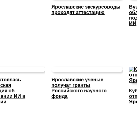
Ярославские экскурсоводы
Ву
проходят аттестацию
об
по
ИИ
стоялась
Ярославские ученые
ская
получат гранты
ция об
Российского научного
Ку
ании ИИ в
фонда
отп
нии
Яр