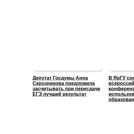
Депутат Госдумы Анна
В ЯрГУ со
Скрозникова предложила
всероссий
засчитывать при пересдаче
конферен
ЕГЭ лучший результат
использов
образова