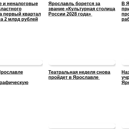
 и неналоговые
Ярославль борется за
В 
ластного
звание «Культурная столица
пр
а первый квартал
России 2028 года»
пр
а 2 млрд рублей
ра
Ярославле
Театральная неделя снова
На
пройдет в Ярославле
уч
графическую
Яр