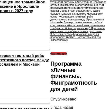
лноценное трамвайное
установят систему «Антиутоп»
•
В Ярославле
сотрудники магазина спрятали женщину от
ижение в Ярославле
преследователя с пистолетом
•
Мобильные
роют в 2027 году
офисы Сбера стали обслуживать вдвое
больше населенных пунктов Ярославской
области
•
Совершен тестовый рейс
двухэтажного поезда между Ярославлем и
Москвой
•
«Ярэнерго» напоминает: работа
спецтехники вблизи линий электропередачи
требует особой осторожности
•
В Ярославле
«массажистка» обманула государство на
335 тысяч рублей
•
Брагинские вандалы
продолжают громить новую трамвайную
«Яостановку»
Картина дня
вершен тестовый рейс
ухэтажного поезда между
Программа
ославлем и Москвой
«Личные
финансы».
Финграмотность
для детей
Опубликовано:
3 года назад