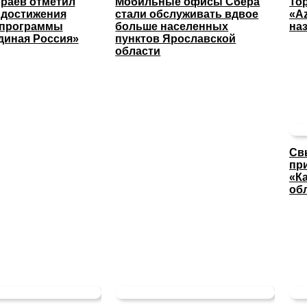
раев отметил
Мобильные офисы Сбера
То
 достижения
стали обслуживать вдвое
«A
 программы
больше населенных
на
диная Россия»
пунктов Ярославской
области
Св
пр
«К
об