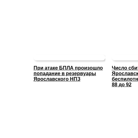
При атаке БПЛА произошло
Число сби
попадание в резервуары
Ярославс
Ярославского НПЗ
беспилотн
88 до 92