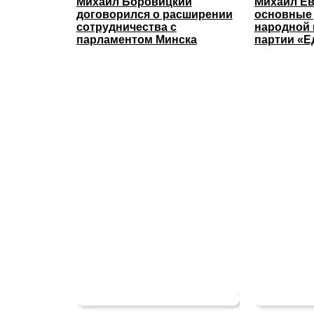
Михаил Боровицкий
Михаил Ев
договорился о расширении
основные
сотрудничества с
народной
парламентом Минска
партии «Е