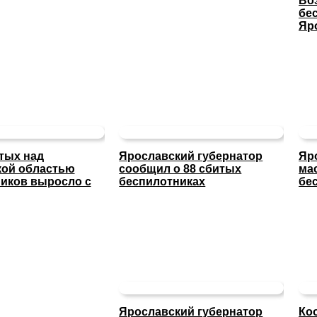
Во
бе
Яр
тых над
Ярославский губернатор
Яр
кой областью
сообщил о 88 сбитых
ма
иков выросло с
беспилотниках
бе
Ярославский губернатор
Ко