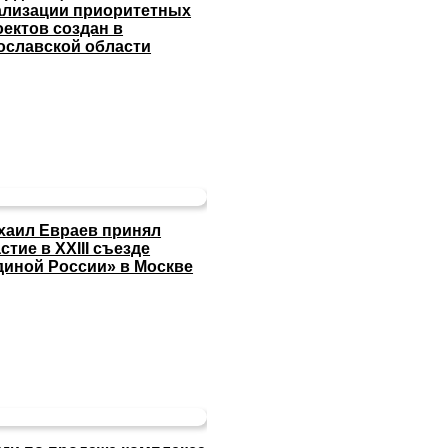
ализации приоритетных
оектов создан в
ославской области
хаил Евраев принял
стие в XXIII съезде
диной России» в Москве