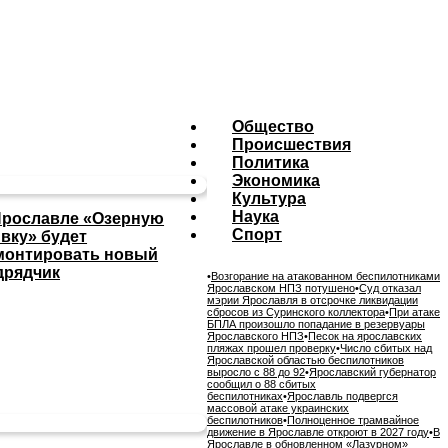
Общество
Происшествия
Политика
Экономика
Культура
Наука
Ярославле «Озерную
Спорт
ивку» будет
монтировать новый
дрядчик
•
Возгорание на атакованном беспилотниками
Ярославском НПЗ потушено
•
Суд отказал
мэрии Ярославля в отсрочке ликвидации
сбросов из Суринского коллектора
•
При атаке
БПЛА произошло попадание в резервуары
Ярославского НПЗ
•
Песок на ярославских
пляжах прошел проверку
•
Число сбитых над
Ярославской областью беспилотников
выросло с 88 до 92
•
Ярославский губернатор
сообщил о 88 сбитых
беспилотниках
•
Ярославль подвергся
массовой атаке украинских
беспилотников
•
Полноценное трамвайное
движение в Ярославле откроют в 2027 году
•
В
Ярославле в обновленном «Лазурном»