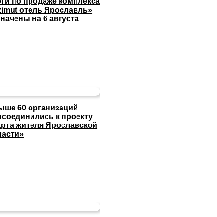
рги по продаже комплекса
zimut отель Ярославль»
значены на 6 августа
ыше 60 организаций
исоединились к проекту
арта жителя Ярославской
ласти»