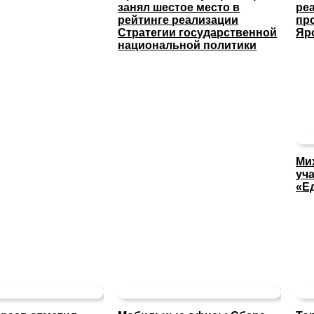
занял шестое место в
ре
рейтинге реализации
пр
Стратегии государственной
Яр
национальной политики
Ми
уча
«Е