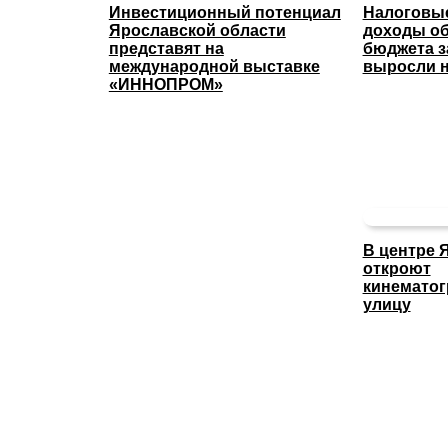
Инвестиционный потенциал
Налоговые
Ярославской области
доходы об
представят на
бюджета з
международной выставке
выросли н
«ИННОПРОМ»
В центре 
откроют
кинемато
улицу