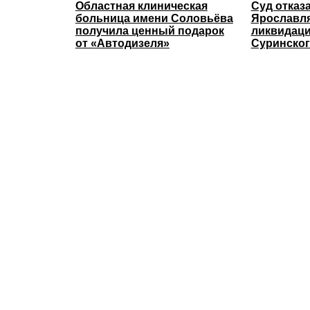
Областная клиническая
Суд отказ
больница имени Соловьёва
Ярославля
получила ценный подарок
ликвидаци
от «Автодизеля»
Суринског