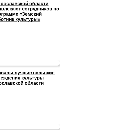
Ярославской области
ивлекают сотрудников по
ограмме «Земский
ботник культуры»
званы лучшие сельские
реждения культуры
ославской области