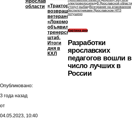
Ярославской
электровелосипед
•
В Ярославской области
«Трактор»
области
утонул рыбак
•
Возгорание на атакованном
возвращает
беспилотниками Ярославском НПЗ
потушено
ветеранов,
«Локомотив»
объявил
Картина дня
тренерский
штаб.
Разработки
Итоги
дня в
ярославских
КХЛ
педагогов вошли в
число лучших в
России
Опубликовано:
3 года назад
от
04.05.2023, 10:40