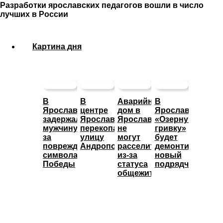
Разработки ярославских педагогов вошли в число
лучших в России
Картина дня
В
В
Аварийный
В
Ярославле
центре
дом в
Ярославле
задержали
Ярославля
Ярославле
«Озерную
мужчину
перекопали
не
гривку»
за
улицу
могут
будет
повреждение
Андропова
расселить
демонтировать
символа
из-за
новый
Победы
статуса
подрядчик
общежития