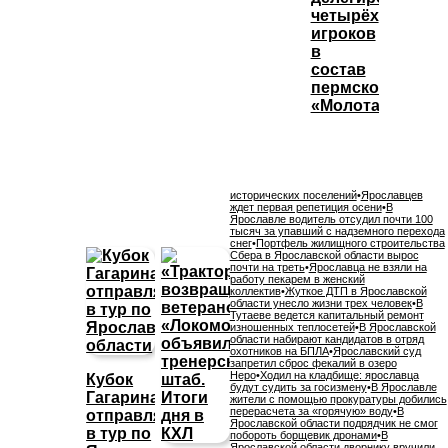
четырёх
игроков
в
состав
пермского
«Молота»
исторических поселений
•
Ярославцев
ждет первая репетиция осени
•
В
Ярославле водитель отсудил почти 100
тысяч за упавший с надземного перехода
снег
•
Портфель жилищного строительства
Сбера в Ярославской области вырос
почти на треть
•
Ярославца не взяли на
работу пекарем в женский
коллектив
•
Жуткое ДТП в Ярославской
области унесло жизни трех человек
•
В
Тутаеве ведется капитальный ремонт
изношенных теплосетей
•
В Ярославской
области набирают кандидатов в отряд
охотников на БПЛА
•
Ярославский суд
запретил сброс фекалий в озеро
Неро
•
Ходил на кладбище: ярославца
Кубок
будут судить за госизмену
•
В Ярославле
Гагарина
жители с помощью прокуратуры добились
перерасчета за «горячую» воду
•
В
отправляется
Ярославской области подрядчик не смог
в тур по
побороть борщевик дронами
•
В
Ярославской области дворнику вручили