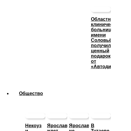
Областная
клиническая
больница
имени
Соловьёва
получила
ценный
подарок
от
«Автодизеля»
Общество
Некоуз
Ярославцев
Ярославца
В
и
ждет
не
Тутаеве