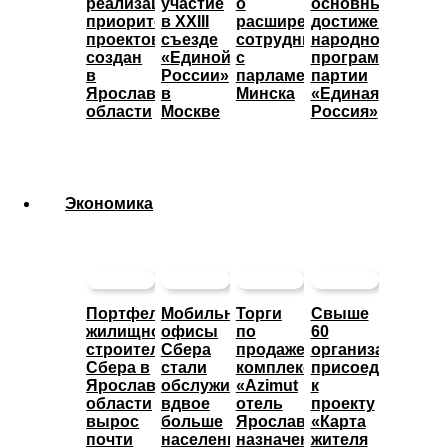
реализации
участие
о
основные
приоритетных
в XXIII
расширении
достижения
проектов
съезде
сотрудничества
народной
создан
«Единой
с
программы
в
России»
парламентом
партии
Ярославской
в
Минска
«Единая
области
Москве
Россия»
Экономика
Портфель
Мобильные
Торги
Свыше
жилищного
офисы
по
60
строительства
Сбера
продаже
организаций
Сбера в
стали
комплекса
присоединились
Ярославской
обслуживать
«Azimut
к
области
вдвое
отель
проекту
вырос
больше
Ярославль»
«Карта
почти
населенных
назначены
жителя