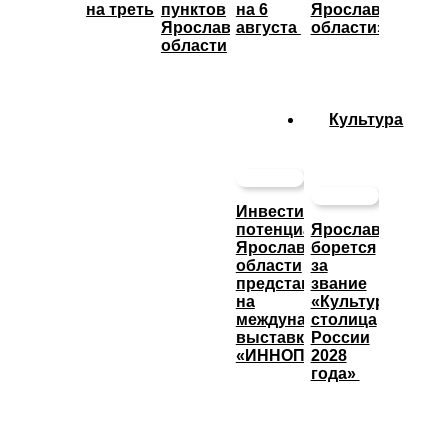
на треть
пунктов
на 6
Ярославской
Ярославской
августа
области»
области
Культура
Инвестиционный
потенциал
Ярославль
Ярославской
борется
области
за
представят
звание
на
«Культурная
международной
столица
выставке
России
«ИННОПРОМ»
2028
года»