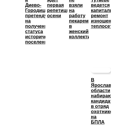
Диево-
первая
взяли
ведется
Городище
репетиция
на
капитальный
претендуют
осени
работу
ремонт
на
пекарем
изношенных
получение
в
теплосетей
статуса
женский
исторических
коллектив
поселений
В
Ярославской
области
набирают
кандидатов
в отряд
охотников
на
БПЛА