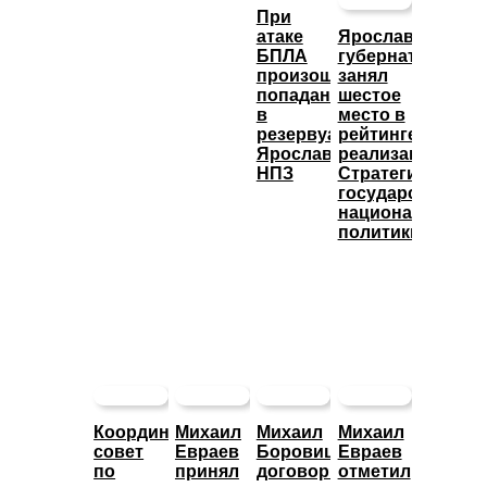
При
атаке
Ярославский
БПЛА
губернатор
произошло
занял
попадание
шестое
в
место в
резервуары
рейтинге
Ярославского
реализации
НПЗ
Стратегии
государственно
национальной
политики
Координационный
Михаил
Михаил
Михаил
совет
Евраев
Боровицкий
Евраев
по
принял
договорился
отметил