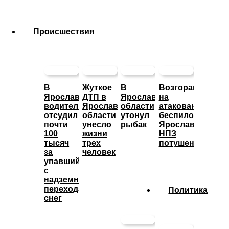
Происшествия
В
Жуткое
В
Возгорание
Ярославле
ДТП в
Ярославской
на
водитель
Ярославской
области
атакованном
отсудил
области
утонул
беспилотниками
почти
унесло
рыбак
Ярославском
100
жизни
НПЗ
тысяч
трех
потушено
за
человек
упавший
с
надземного
перехода
Политика
снег