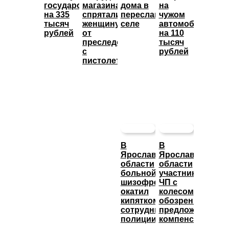
государство
магазина
дома в
на
на 335
спрятали
переславском
чужом
тысяч
женщину
селе
автомобиле
рублей
от
на 110
преследователя
тысяч
с
рублей
пистолетом
В
В
Ярославской
Ярославской
области
области
больной
участникам
шизофренией
ЧП с
окатил
колесом
кипятком
обозрения
сотрудника
предложили
полиции
компенсацию