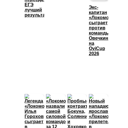
ЕГЭ
Экс-
лучший
капитан
результат
«Локомотива»
сыграет
против
команды
Овечкина
на
OviCup
2026