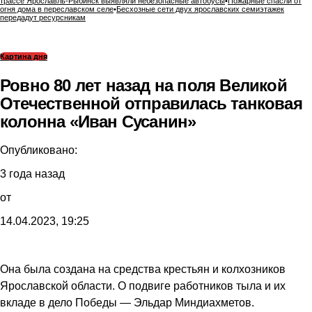
трассе Ярославль-Рыбинск выявляли небезопасные автобусы
•
Пожарные спасли от
огня дома в переславском селе
•
Бесхозные сети двух ярославских семиэтажек
передадут ресурсникам
Картина дня
Ровно 80 лет назад на поля Великой
Отечественной отправилась танковая
колонна «Иван Сусанин»
Опубликовано:
3 года назад
от
14.04.2023, 19:25
Она была создана на средства крестьян и колхозников
Ярославской области. О подвиге работников тыла и их
вкладе в дело Победы — Эльдар Миндиахметов.