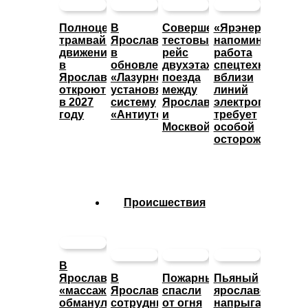
Полноценное
В
Совершен
«Ярэнерго»
трамвайное
Ярославле
тестовый
напоминает:
движение
в
рейс
работа
в
обновленном
двухэтажного
спецтехники
Ярославле
«Лазурном»
поезда
вблизи
откроют
установят
между
линий
в 2027
систему
Ярославлем
электропередач
году
«Антиутоп»
и
требует
Москвой
особой
осторожности
Происшествия
В
Ярославле
В
Пожарные
Пьяный
«массажистка»
Ярославле
спасли
ярославец
обманула
сотрудники
от огня
напрыгал