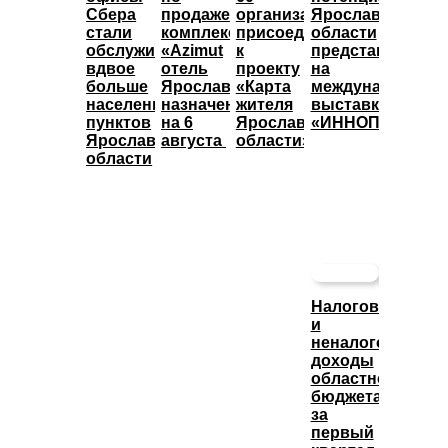
Сбера
продаже
организаций
Ярославской
стали
комплекса
присоединились
области
обслуживать
«Azimut
к
представят
вдвое
отель
проекту
на
больше
Ярославль»
«Карта
международной
населенных
назначены
жителя
выставке
пунктов
на 6
Ярославской
«ИННОПРОМ»
Ярославской
августа
области»
области
Налоговые
и
неналоговые
доходы
областного
бюджета
за
первый