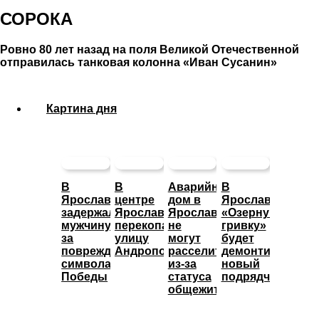
СОРОКА
Ровно 80 лет назад на поля Великой Отечественной
отправилась танковая колонна «Иван Сусанин»
Картина дня
В
В
Аварийный
В
Ярославле
центре
дом в
Ярославле
задержали
Ярославля
Ярославле
«Озерную
мужчину
перекопали
не
гривку»
за
улицу
могут
будет
повреждение
Андропова
расселить
демонтировать
символа
из-за
новый
Победы
статуса
подрядчик
общежития