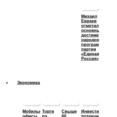
Михаил
Евраев
отметил
основные
достижения
народной
программы
партии
«Единая
Россия»
Экономика
Мобильные
Торги
Свыше
Инвестиционны
офисы
по
60
потенциал