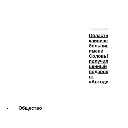
Областная
клиническая
больница
имени
Соловьёва
получила
ценный
подарок
от
«Автодизеля»
Общество