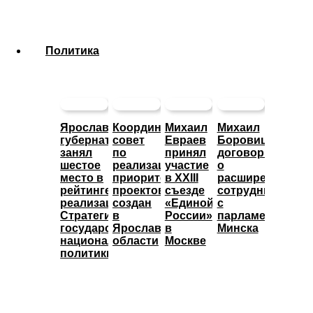
Политика
Ярославский
Координационный
Михаил
Михаил
губернатор
совет
Евраев
Боровицкий
занял
по
принял
договорился
шестое
реализации
участие
о
место в
приоритетных
в XXIII
расширении
рейтинге
проектов
съезде
сотрудничества
реализации
создан
«Единой
с
Стратегии
в
России»
парламентом
государственной
Ярославской
в
Минска
национальной
области
Москве
политики