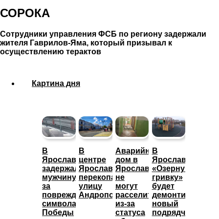
СОРОКА
Сотрудники управления ФСБ по региону задержали
жителя Гаврилов-Яма, который призывал к
осуществлению терактов
Картина дня
В
В
Аварийный
В
Ярославле
центре
дом в
Ярославле
задержали
Ярославля
Ярославле
«Озерную
мужчину
перекопали
не
гривку»
за
улицу
могут
будет
повреждение
Андропова
расселить
демонтировать
символа
из-за
новый
Победы
статуса
подрядчик