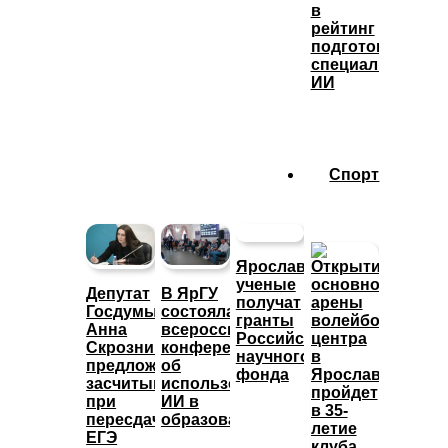
в
рейтинг
подготовки
специалистов
ИИ
Спорт
Ярославские
ученые
Депутат
В ЯрГУ
получат
Госдумы
состоялась
гранты
Анна
всероссийская
Российского
Скрозникова
конференция
научного
предложила
об
фонда
засчитывать
использовании
при
ИИ в
пересдаче
образовании
ЕГЭ