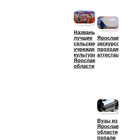
Названы
лучшие
Ярославские
сельские
экскурсоводы
учреждения
проходят
культуры
аттестацию
Ярославской
области
Вузы из
Ярославской
области
попали