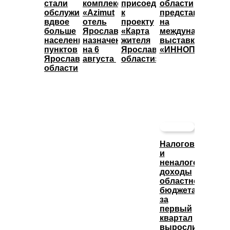
стали
комплекса
присоединились
области
обслуживать
«Azimut
к
представят
вдвое
отель
проекту
на
больше
Ярославль»
«Карта
международной
населенных
назначены
жителя
выставке
пунктов
на 6
Ярославской
«ИННОПРОМ»
Ярославской
августа
области»
области
Налоговые
и
неналоговые
доходы
областного
бюджета
за
первый
квартал
выросли