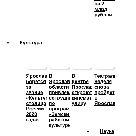
на 2
млрд
рублей
Культура
Ярославль
В
В
Театральная
борется
Ярославской
центре
неделя
за
области
Ярославле
снова
звание
привлекают
откроют
пройдет
«Культурная
сотрудников
кинематографическую
в
столица
по
улицу
Ярославле
России
программе
2028
«Земский
года»
работник
культуры»
Наука