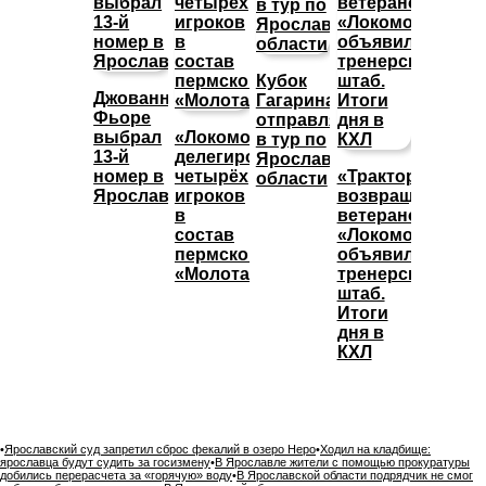
Кубок
Джованни
Гагарина
Фьоре
отправляется
выбрал
«Локомотив»
в тур по
13-й
делегировал
Ярославской
номер в
четырёх
«Трактор»
области
Ярославле
игроков
возвращает
в
ветеранов,
состав
«Локомотив»
пермского
объявил
«Молота»
тренерский
штаб.
Итоги
дня в
КХЛ
•
Ярославский суд запретил сброс фекалий в озеро Неро
•
Ходил на кладбище:
ярославца будут судить за госизмену
•
В Ярославле жители с помощью прокуратуры
добились перерасчета за «горячую» воду
•
В Ярославской области подрядчик не смог