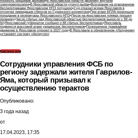
побороть борщевик дронами
•
В Ярославской области дворнику вручили
электровелосипед
•
В Ярославской области утонул рыбак
•
Возгорание на атакованном
беспилотниками Ярославском НПЗ потушено
•
Суд отказал мэрии Ярославля в
отсрочке ликвидации сбросов из Суринского коллектора
•
При атаке БПЛА произошло
попадание в резервуары Ярославского НПЗ
•
Песок на ярославских пляжах прошел
проверку
•
Число сбитых над Ярославской областью беспилотников выросло с 88 до
92
•
Ярославский губернатор сообщил о 88 сбитых беспилотниках
•
Ярославль
подвергся массовой атаке украинских беспилотников
•
Полноценное трамвайное
движение в Ярославле откроют в 2027 году
•
В Ярославле в обновленном «Лазурном»
установят систему «Антиутоп»
Картина дня
Сотрудники управления ФСБ по
региону задержали жителя Гаврилов-
Яма, который призывал к
осуществлению терактов
Опубликовано:
3 года назад
от
17.04.2023, 17:35