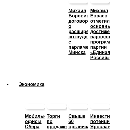
Михаил
Михаил
Боровицкий
Евраев
договорился
отметил
о
основные
расширении
достижения
сотрудничества
народной
с
программы
парламентом
партии
Минска
«Единая
Россия»
Экономика
Мобильные
Торги
Свыше
Инвестиционны
офисы
по
60
потенциал
Сбера
продаже
организаций
Ярославской