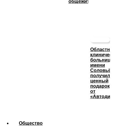
общежития
Областная
клиническая
больница
имени
Соловьёва
получила
ценный
подарок
от
«Автодизеля»
Общество