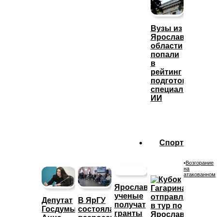
Вузы из
Ярославской
области
попали
в
рейтинг
подготовки
специалистов
ИИ
Спорт
•
Возгорание
на
атакованном
Ярославские
ученые
Депутат
В ЯрГУ
получат
Госдумы
состоялась
гранты