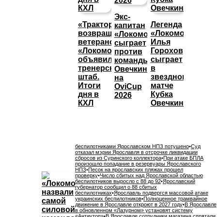
Экс-
«Трактор»
Легенда
капитан
возвращает
«Локомотива»
«Локомотива»
ветеранов,
Илья
сыграет
«Локомотив»
Горохов
против
объявил
сыграет
команды
тренерский
в
Овечкина
штаб.
звездном
на
Итоги
матче
OviCup
дня в
Кубка
2026
КХЛ
Овечкина
беспилотниками Ярославском НПЗ потушено
•
Суд
отказал мэрии Ярославля в отсрочке ликвидации
сбросов из Суринского коллектора
•
При атаке БПЛА
произошло попадание в резервуары Ярославского
НПЗ
•
Песок на ярославских пляжах прошел
проверку
•
Число сбитых над Ярославской областью
беспилотников выросло с 88 до 92
•
Ярославский
губернатор сообщил о 88 сбитых
беспилотниках
•
Ярославль подвергся массовой атаке
украинских беспилотников
•
Полноценное трамвайное
движение в Ярославле откроют в 2027 году
•
В Ярославле
в обновленном «Лазурном» установят систему
«Антиутоп»
•
В Ярославле сотрудники магазина спрятали