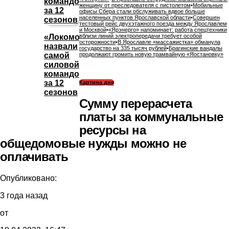
женщину от преследователя с пистолетом
•
Мобильные
офисы Сбера стали обслуживать вдвое больше
населенных пунктов Ярославской области
•
Совершен
тестовый рейс двухэтажного поезда между Ярославлем
и Москвой
•
«Ярэнерго» напоминает: работа спецтехники
«Локомотив»
вблизи линий электропередачи требует особой
осторожности
•
В Ярославле «массажистка» обманула
назвали
государство на 335 тысяч рублей
•
Брагинские вандалы
самой
продолжают громить новую трамвайную «Яостановку»
силовой
командой
за 12
Картина дня
сезонов
Сумму перерасчета
платы за коммунальные
ресурсы на
общедомовые нужды можно не
оплачивать
Опубликовано:
3 года назад
от