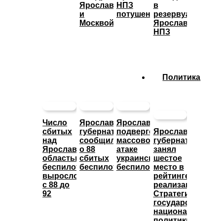
Ярославлем
НПЗ
в
и
потушено
резервуары
Москвой
Ярославского
НПЗ
Политика
Число
Ярославский
Ярославль
сбитых
губернатор
подвергся
Ярославский
над
сообщил
массовой
губернатор
Ярославской
о 88
атаке
занял
областью
сбитых
украинских
шестое
беспилотников
беспилотниках
беспилотников
место в
выросло
рейтинге
с 88 до
реализации
92
Стратегии
государственно
национальной
политики