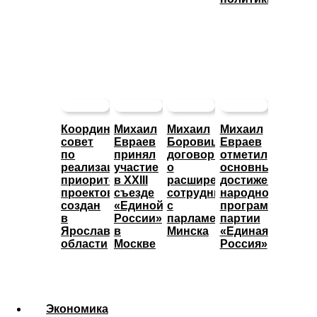
Координационный
Михаил
Михаил
Михаил
совет
Евраев
Боровицкий
Евраев
по
принял
договорился
отметил
реализации
участие
о
основные
приоритетных
в XXIII
расширении
достижения
проектов
съезде
сотрудничества
народной
создан
«Единой
с
программы
в
России»
парламентом
партии
Ярославской
в
Минска
«Единая
области
Москве
Россия»
Экономика