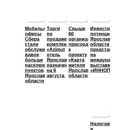
Мобильные
Торги
Свыше
Инвестиционны
офисы
по
60
потенциал
Сбера
продаже
организаций
Ярославской
стали
комплекса
присоединились
области
обслуживать
«Azimut
к
представят
вдвое
отель
проекту
на
больше
Ярославль»
«Карта
международной
населенных
назначены
жителя
выставке
пунктов
на 6
Ярославской
«ИННОПРОМ»
Ярославской
августа
области»
области
Налоговые
и