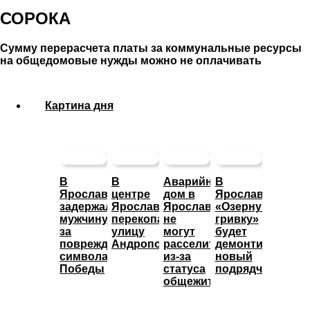
СОРОКА
Сумму перерасчета платы за коммунальные ресурсы
на общедомовые нужды можно не оплачивать
Картина дня
В
В
Аварийный
В
Ярославле
центре
дом в
Ярославле
задержали
Ярославля
Ярославле
«Озерную
мужчину
перекопали
не
гривку»
за
улицу
могут
будет
повреждение
Андропова
расселить
демонтировать
символа
из-за
новый
Победы
статуса
подрядчик
общежития