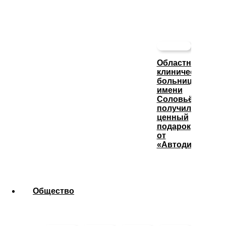
Областная
клиническая
больница
имени
Соловьёва
получила
ценный
подарок
от
«Автодизеля»
Общество