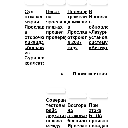
Суд
Песок
Полноценное
В
отказал
на
трамвайное
Ярославле
мэрии
ярославских
движение
в
Ярославля
пляжах
в
обновленном
в
прошел
Ярославле
«Лазурном»
отсрочке
проверку
откроют
установят
ликвидации
в 2027
систему
сбросов
году
«Антиутоп»
из
Суринского
коллектора
Происшествия
Совершен
тестовый
Возгорание
При
рейс
на
атаке
двухэтажного
атакованном
БПЛА
поезда
беспилотниками
произошло
между
Ярославском
попадание