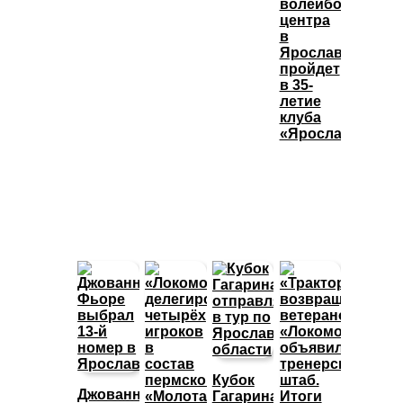
волейбольного
центра
в
Ярославле
пройдет
в 35-
летие
клуба
«Ярославич»
Кубок
Джованни
Гагарина