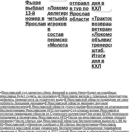
Фьоре
отправляется
выбрал
«Локомотив»
в тур по
13-й
делегировал
Ярославской
номер в
четырёх
«Трактор»
области
Ярославле
игроков
возвращает
в
ветеранов,
состав
«Локомотив»
пермского
объявил
«Молота»
тренерский
штаб.
Итоги
дня в
КХЛ
•
Ярославский суд запретил сброс фекалий в озеро Неро
•
Ходил на кладбище:
ярославца будут судить за госизмену
•
В Ярославле жители с помощью прокуратуры
добились перерасчета за «горячую» воду
•
В Ярославской области подрядчик не смог
побороть борщевик дронами
•
В Ярославской области дворнику вручили
электровелосипед
•
В Ярославской области утонул рыбак
•
Возгорание на атакованном
беспилотниками Ярославском НПЗ потушено
•
Суд отказал мэрии Ярославля в
отсрочке ликвидации сбросов из Суринского коллектора
•
При атаке БПЛА произошло
попадание в резервуары Ярославского НПЗ
•
Песок на ярославских пляжах прошел
проверку
•
Число сбитых над Ярославской областью беспилотников выросло с 88 до
92
•
Ярославский губернатор сообщил о 88 сбитых беспилотниках
•
Ярославль
подвергся массовой атаке украинских беспилотников
•
Полноценное трамвайное
движение в Ярославле откроют в 2027 году
•
В Ярославле в обновленном «Лазурном»