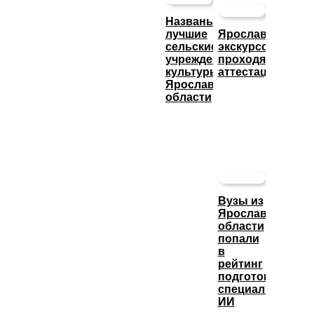
Названы
лучшие
Ярославские
сельские
экскурсоводы
учреждения
проходят
культуры
аттестацию
Ярославской
области
Вузы из
Ярославской
области
попали
в
рейтинг
подготовки
специалистов
ИИ