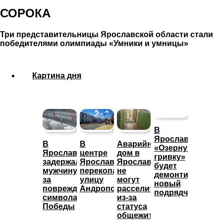
СОРОКА
Три представительницы Ярославской области стали
победителями олимпиады «Умники и умницы»
Картина дня
В
Ярославле
В
В
Аварийный
«Озерную
Ярославле
центре
дом в
гривку»
задержали
Ярославля
Ярославле
будет
мужчину
перекопали
не
демонтировать
за
улицу
могут
новый
повреждение
Андропова
расселить
подрядчик
символа
из-за
Победы
статуса
общежития