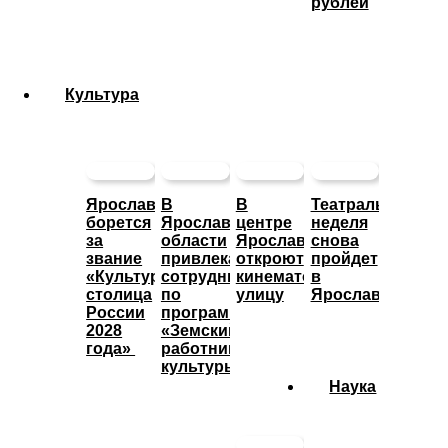
рублей
Культура
Ярославль
В
В
Театральная
борется
Ярославской
центре
неделя
за
области
Ярославле
снова
звание
привлекают
откроют
пройдет
«Культурная
сотрудников
кинематографическую
в
столица
по
улицу
Ярославле
России
программе
2028
«Земский
года»
работник
культуры»
Наука