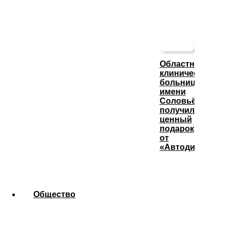
Областная
клиническая
больница
имени
Соловьёва
получила
ценный
подарок
от
«Автодизеля»
Общество