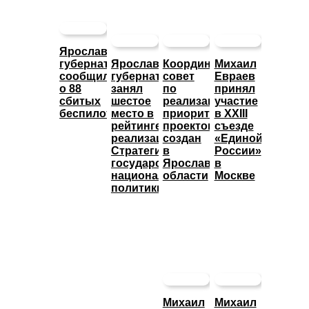
Ярославский
губернатор
Ярославский
Координационный
Михаил
сообщил
губернатор
совет
Евраев
о 88
занял
по
принял
сбитых
шестое
реализации
участие
беспилотниках
место в
приоритетных
в XXIII
рейтинге
проектов
съезде
реализации
создан
«Единой
Стратегии
в
России»
государственной
Ярославской
в
национальной
области
Москве
политики
Михаил
Михаил