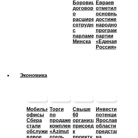
Боровицкий
Евраев
договорился
отметил
о
основные
расширении
достижения
сотрудничества
народной
с
программы
парламентом
партии
Минска
«Единая
Россия»
Экономика
Мобильные
Торги
Свыше
Инвестиционны
офисы
по
60
потенциал
Сбера
продаже
организаций
Ярославской
стали
комплекса
присоединились
области
обслуживать
«Azimut
к
представят
вдвое
отель
проекту
на