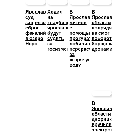
Ярославский
Ходил
В
В
суд
на
Ярославле
Ярославской
запретил
кладбище:
жители
области
сброс
ярославца
с
подрядчик
фекалий
будут
помощью
не смог
в озеро
судить
прокуратуры
побороть
Неро
за
добились
борщевик
госизмену
перерасчета
дронами
за
«горячую»
воду
В
Ярославской
области
дворнику
вручили
электровелосип