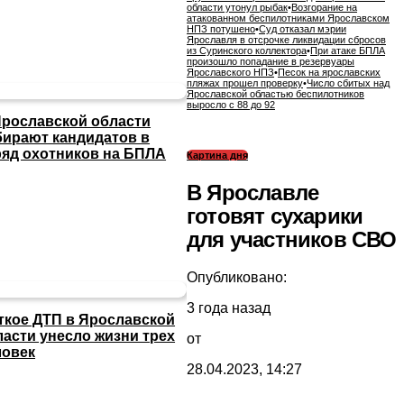
области утонул рыбак
•
Возгорание на
атакованном беспилотниками Ярославском
НПЗ потушено
•
Суд отказал мэрии
Ярославля в отсрочке ликвидации сбросов
из Суринского коллектора
•
При атаке БПЛА
произошло попадание в резервуары
Ярославского НПЗ
•
Песок на ярославских
пляжах прошел проверку
•
Число сбитых над
Ярославской областью беспилотников
выросло с 88 до 92
Ярославской области
бирают кандидатов в
ряд охотников на БПЛА
Картина дня
В Ярославле
готовят сухарики
для участников СВО
Опубликовано:
3 года назад
ткое ДТП в Ярославской
ласти унесло жизни трех
от
ловек
28.04.2023, 14:27