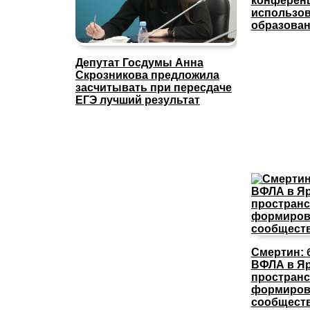
конферен
использов
образова
Депутат Госдумы Анна
Скрозникова предложила
засчитывать при пересдаче
ЕГЭ лучший результат
Смертин: 
ВФЛА в Яр
пространс
формиров
сообщест