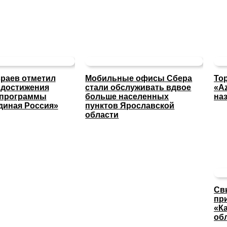
раев отметил
Мобильные офисы Сбера
То
 достижения
стали обслуживать вдвое
«A
 программы
больше населенных
на
диная Россия»
пунктов Ярославской
области
Св
пр
«К
об