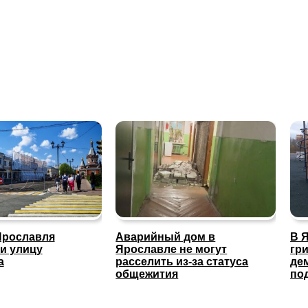
Ярославля
Аварийный дом в
В 
и улицу
Ярославле не могут
гр
а
расселить из-за статуса
де
общежития
по