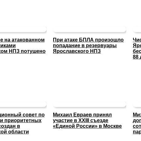
е на атакованном
При атаке БПЛА произошло
Чи
никами
попадание в резервуары
Яр
ком НПЗ потушено
Ярославского НПЗ
бе
88 
ионный совет по
Михаил Евраев принял
Ми
и приоритетных
участие в XXIII съезде
до
создан в
«Единой России» в Москве
со
ой области
па