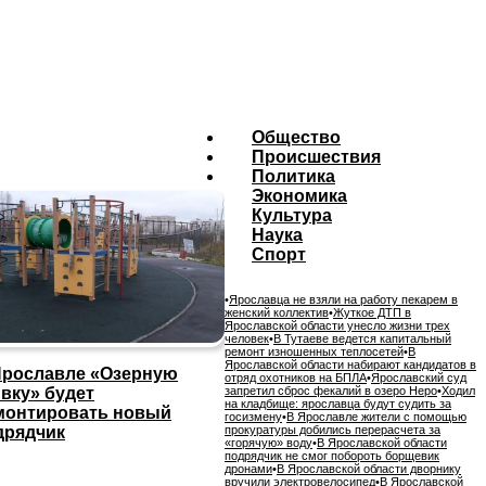
Общество
Происшествия
Политика
Экономика
Культура
Наука
Спорт
•
Ярославца не взяли на работу пекарем в
женский коллектив
•
Жуткое ДТП в
Ярославской области унесло жизни трех
человек
•
В Тутаеве ведется капитальный
ремонт изношенных теплосетей
•
В
Ярославской области набирают кандидатов в
Ярославле «Озерную
отряд охотников на БПЛА
•
Ярославский суд
ивку» будет
запретил сброс фекалий в озеро Неро
•
Ходил
на кладбище: ярославца будут судить за
монтировать новый
госизмену
•
В Ярославле жители с помощью
дрядчик
прокуратуры добились перерасчета за
«горячую» воду
•
В Ярославской области
подрядчик не смог побороть борщевик
дронами
•
В Ярославской области дворнику
вручили электровелосипед
•
В Ярославской