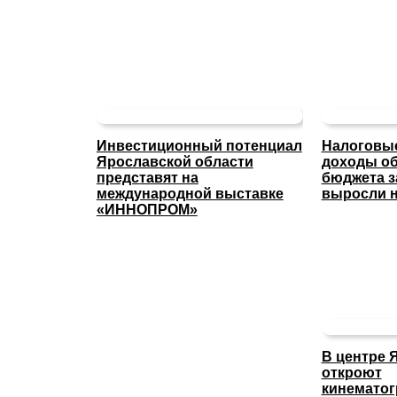
Инвестиционный потенциал
Налоговые
Ярославской области
доходы об
представят на
бюджета з
международной выставке
выросли н
«ИННОПРОМ»
В центре 
откроют
кинемато