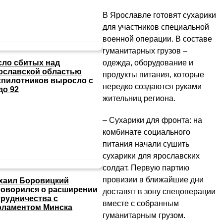
В Ярославле готовят сухарики
для участников специальной
военной операции. В составе
гуманитарных грузов –
одежда, оборудование и
сло сбитых над
ославской областью
продукты питания, которые
спилотников выросло с
нередко создаются руками
до 92
жительниц региона.
– Сухарики для фронта: на
комбинате социального
питания начали сушить
сухарики для ярославских
солдат. Первую партию
провизии в ближайшие дни
хаил Боровицкий
говорился о расширении
доставят в зону спецоперации
трудничества с
вместе с собранным
рламентом Минска
гуманитарным грузом.