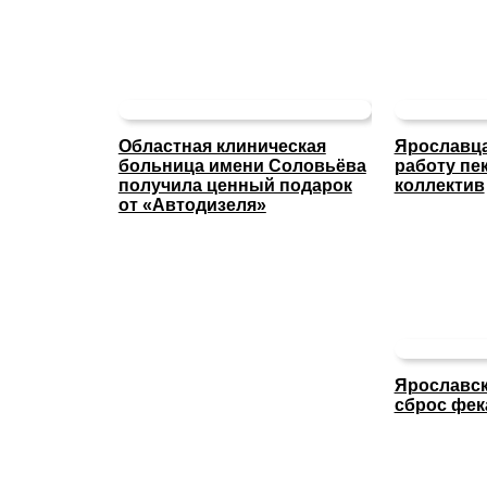
Областная клиническая
Ярославца
больница имени Соловьёва
работу пе
получила ценный подарок
коллектив
от «Автодизеля»
Ярославск
сброс фек