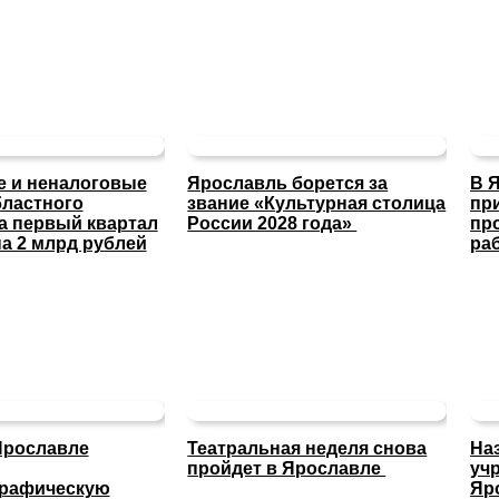
 и неналоговые
Ярославль борется за
В 
ластного
звание «Культурная столица
пр
а первый квартал
России 2028 года»
пр
а 2 млрд рублей
ра
Ярославле
Театральная неделя снова
На
пройдет в Ярославле
уч
графическую
Яр