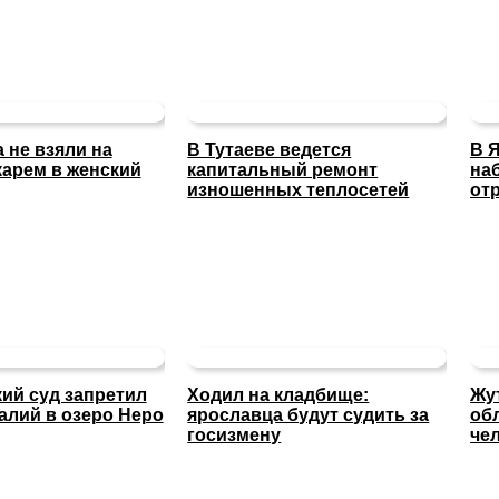
 не взяли на
В Тутаеве ведется
В 
карем в женский
капитальный ремонт
на
изношенных теплосетей
от
ий суд запретил
Ходил на кладбище:
Жу
алий в озеро Неро
ярославца будут судить за
об
госизмену
че