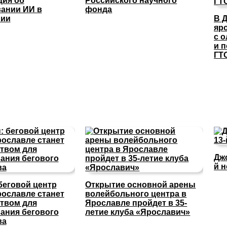
ция об
Российского научного
ании ИИ в
фонда
нии
В 
яр
с 
и 
ГТ
Дж
й 
беговой центр
Открытие основной арены
ославле станет
волейбольного центра в
твом для
Ярославле пройдет в 35-
ания бегового
летие клуба «Ярославич»
ва