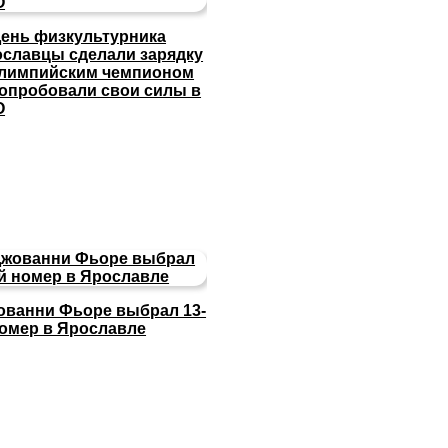
День физкультурника
ославцы сделали зарядку
олимпийским чемпионом
попробовали свои силы в
О
ованни Фьоре выбрал 13-
номер в Ярославле