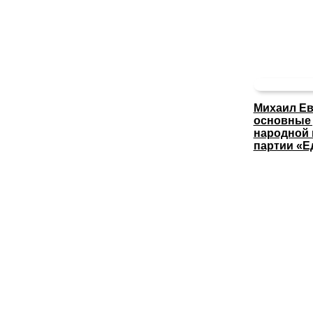
Михаил Ев
основные
народной
партии «Е