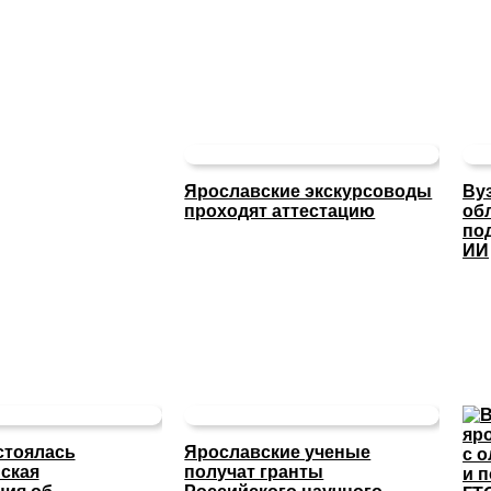
Ярославские экскурсоводы
Ву
проходят аттестацию
об
по
ИИ
стоялась
Ярославские ученые
ская
получат гранты