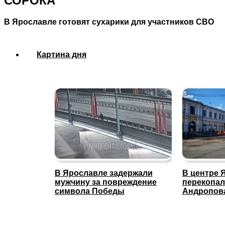
СОРОКА
В Ярославле готовят сухарики для участников СВО
Картина дня
В Ярославле задержали
В центре 
мужчину за повреждение
перекопал
символа Победы
Андропов