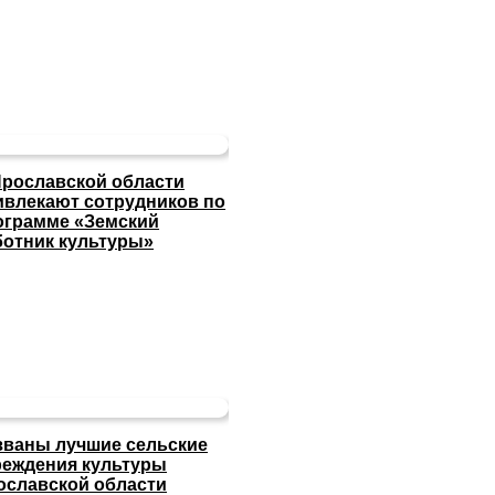
Ярославской области
ивлекают сотрудников по
ограмме «Земский
ботник культуры»
званы лучшие сельские
реждения культуры
ославской области