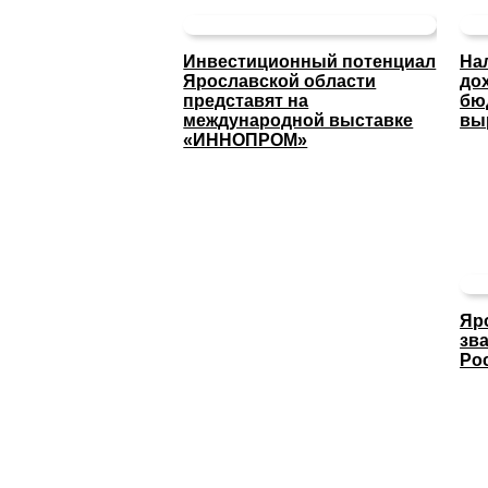
Инвестиционный потенциал
На
Ярославской области
до
представят на
бю
международной выставке
вы
«ИННОПРОМ»
Яр
зв
Ро