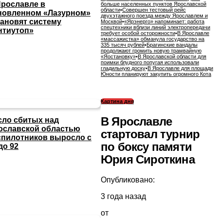
Ярославле в
больше населенных пунктов Ярославской
области
•
Совершен тестовый рейс
новленном «Лазурном»
двухэтажного поезда между Ярославлем и
тановят систему
Москвой
•
«Ярэнерго» напоминает: работа
спецтехники вблизи линий электропередачи
нтиутоп»
требует особой осторожности
•
В Ярославле
«массажистка» обманула государство на
335 тысяч рублей
•
Брагинские вандалы
продолжают громить новую трамвайную
«Яостановку»
•
В Ярославской области для
поимки блудного попугая использовали
гладильную доску
•
В Ярославле для площади
Юности планируют закупить огромного Кота
Картина дня
В Ярославле
сло сбитых над
ославской областью
стартовал турнир
спилотников выросло с
по боксу памяти
до 92
Юрия Сироткина
Опубликовано:
3 года назад
от