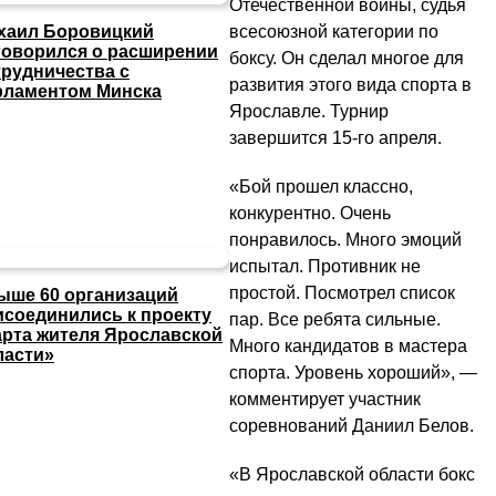
Отечественной войны, судья
всесоюзной категории по
хаил Боровицкий
говорился о расширении
боксу. Он сделал многое для
трудничества с
развития этого вида спорта в
рламентом Минска
Ярославле. Турнир
завершится 15-го апреля.
«Бой прошел классно,
конкурентно. Очень
понравилось. Много эмоций
испытал. Противник не
простой. Посмотрел список
ыше 60 организаций
исоединились к проекту
пар. Все ребята сильные.
арта жителя Ярославской
Много кандидатов в мастера
ласти»
спорта. Уровень хороший», —
комментирует участник
соревнований Даниил Белов.
«В Ярославской области бокс