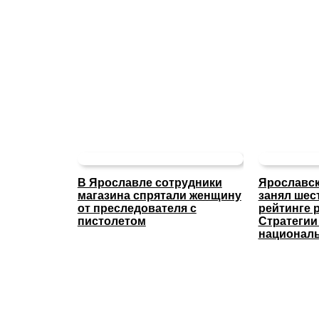
В Ярославле сотрудники
Ярославск
магазина спрятали женщину
занял шес
от преследователя с
рейтинге 
пистолетом
Стратегии
националь