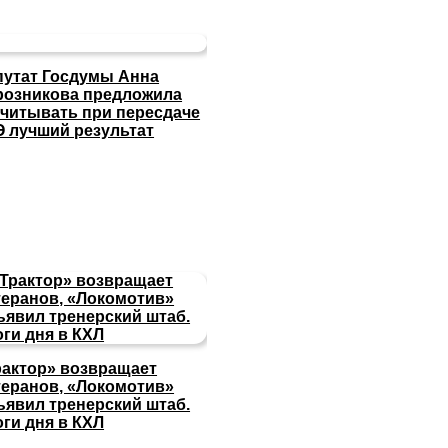
путат Госдумы Анна
розникова предложила
считывать при пересдаче
Э лучший результат
рактор» возвращает
теранов, «Локомотив»
ъявил тренерский штаб.
оги дня в КХЛ