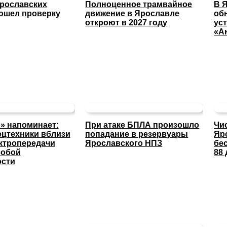
ярославских
Полноценное трамвайное
В 
ошел проверку
движение в Ярославле
об
откроют в 2027 году
ус
«А
» напоминает:
При атаке БПЛА произошло
Чи
ецтехники вблизи
попадание в резервуары
Яр
ктропередачи
Ярославского НПЗ
бе
собой
88 
ости