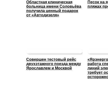
Областная клиническая
Песок на 
больница имени Соловьёва
пляжах пр
получила ценный подарок
от «Автодизеля»
Совершен тестовый рейс
«Ярэнерго
двухэтажного поезда между
работа сп
Ярославлем и Москвой
линий эле
требует о
осторожн