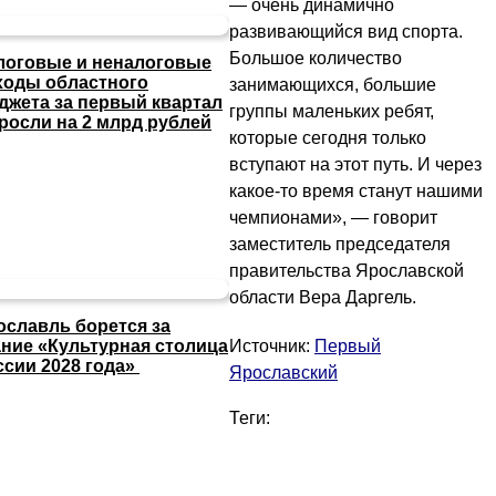
— очень динамично
развивающийся вид спорта.
Большое количество
логовые и неналоговые
ходы областного
занимающихся, большие
джета за первый квартал
группы маленьких ребят,
росли на 2 млрд рублей
которые сегодня только
вступают на этот путь. И через
какое-то время станут нашими
чемпионами», — говорит
заместитель председателя
правительства Ярославской
области Вера Даргель.
ославль борется за
Источник:
Первый
ание «Культурная столица
ссии 2028 года»
Ярославский
Теги: