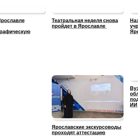
Ярославле
Театральная неделя снова
На
пройдет в Ярославле
уч
графическую
Яр
Ву
об
по
ИИ
Ярославские экскурсоводы
проходят аттестацию