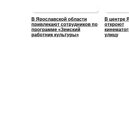
В Ярославской области
В центре 
привлекают сотрудников по
откроют
программе «Земский
кинемато
работник культуры»
улицу