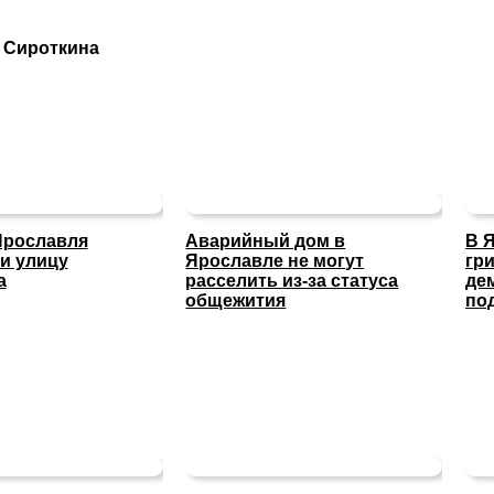
я Сироткина
Ярославля
Аварийный дом в
В 
и улицу
Ярославле не могут
гр
а
расселить из-за статуса
де
общежития
по