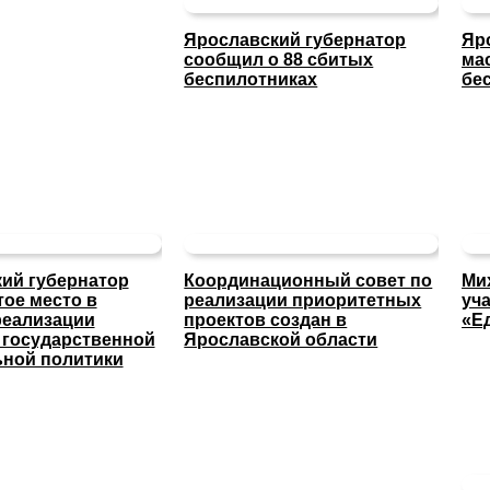
Ярославский губернатор
Яр
сообщил о 88 сбитых
ма
беспилотниках
бе
ий губернатор
Координационный совет по
Ми
тое место в
реализации приоритетных
уча
реализации
проектов создан в
«Е
 государственной
Ярославской области
ной политики