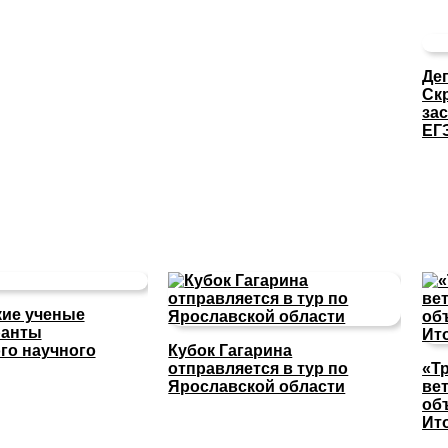
Де
Ск
за
ЕГ
ие ученые
ранты
го научного
Кубок Гагарина
отправляется в тур по
«Т
Ярославской области
ве
об
Ит