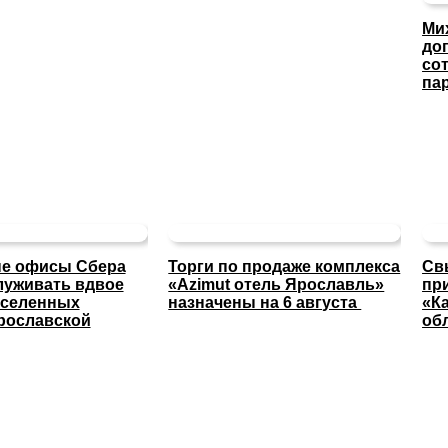
Ми
до
со
па
е офисы Сбера
Торги по продаже комплекса
Св
луживать вдвое
«Azimut отель Ярославль»
пр
аселенных
назначены на 6 августа
«К
рославской
об