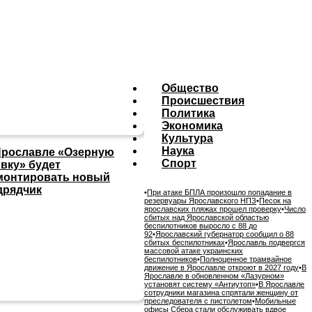
Общество
Происшествия
Политика
Экономика
Культура
Наука
Ярославле «Озерную
Спорт
ивку» будет
монтировать новый
дрядчик
•
При атаке БПЛА произошло попадание в
резервуары Ярославского НПЗ
•
Песок на
ярославских пляжах прошел проверку
•
Число
сбитых над Ярославской областью
беспилотников выросло с 88 до
92
•
Ярославский губернатор сообщил о 88
сбитых беспилотниках
•
Ярославль подвергся
массовой атаке украинских
беспилотников
•
Полноценное трамвайное
движение в Ярославле откроют в 2027 году
•
В
Ярославле в обновленном «Лазурном»
установят систему «Антиутоп»
•
В Ярославле
сотрудники магазина спрятали женщину от
преследователя с пистолетом
•
Мобильные
офисы Сбера стали обслуживать вдвое