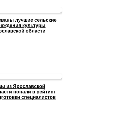
званы лучшие сельские
реждения культуры
ославской области
зы из Ярославской
ласти попали в рейтинг
дготовки специалистов