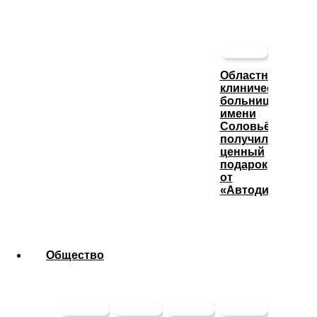
Областная
клиническая
больница
имени
Соловьёва
получила
ценный
подарок
от
«Автодизеля»
Общество