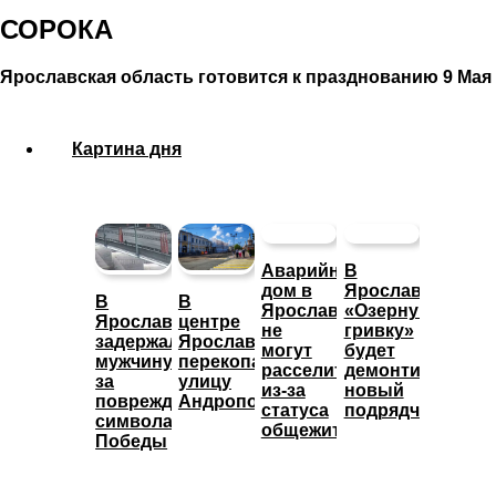
СОРОКА
Ярославская область готовится к празднованию 9 Мая
Картина дня
Аварийный
В
дом в
Ярославле
В
В
Ярославле
«Озерную
Ярославле
центре
не
гривку»
задержали
Ярославля
могут
будет
мужчину
перекопали
расселить
демонтировать
за
улицу
из-за
новый
повреждение
Андропова
статуса
подрядчик
символа
общежития
Победы