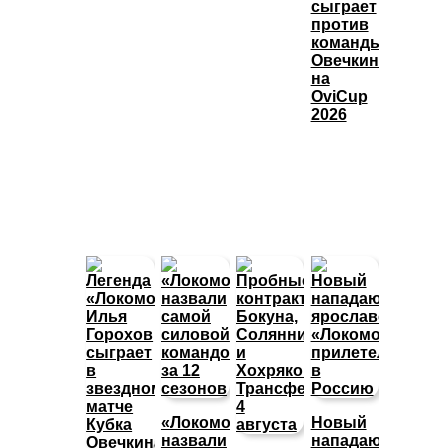
сыграет
против
команды
Овечкина
на
OviCup
2026
«Локомотив»
Новый
назвали
нападающий