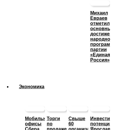
Михаил
Евраев
отметил
основные
достижения
народной
программы
партии
«Единая
Россия»
Экономика
Мобильные
Торги
Свыше
Инвестиционны
офисы
по
60
потенциал
Сбера
продаже
организаций
Ярославской