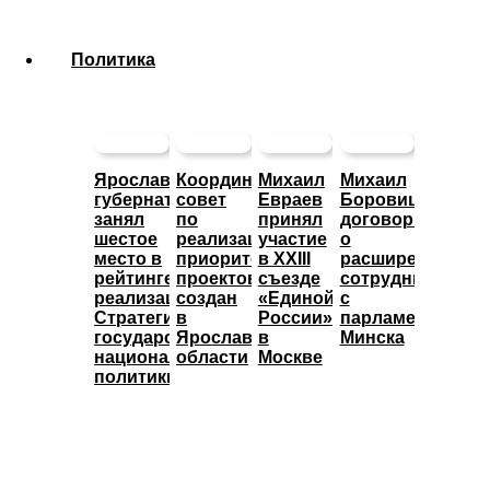
Политика
Ярославский
Координационный
Михаил
Михаил
губернатор
совет
Евраев
Боровицкий
занял
по
принял
договорился
шестое
реализации
участие
о
место в
приоритетных
в XXIII
расширении
рейтинге
проектов
съезде
сотрудничества
реализации
создан
«Единой
с
Стратегии
в
России»
парламентом
государственной
Ярославской
в
Минска
национальной
области
Москве
политики