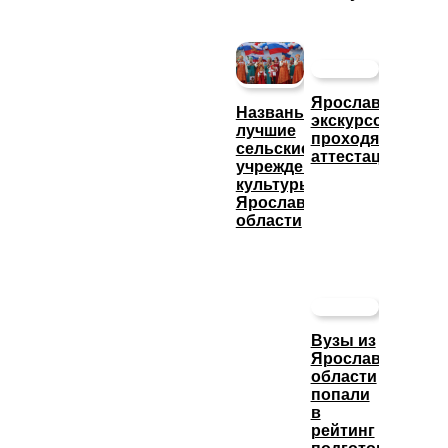
Ярославские
Названы
экскурсоводы
лучшие
проходят
сельские
аттестацию
учреждения
культуры
Ярославской
области
Вузы из
Ярославской
области
попали
в
рейтинг