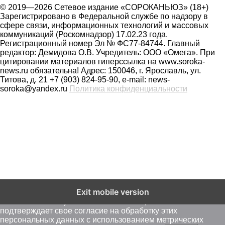
© 2019—2026 Сетевое издание «СОРОКАНЬЮЗ» (18+)
Зарегистрировано в Федеральной службе по надзору в
сфере связи, информационных технологий и массовых
коммуникаций (Роскомнадзор) 17.02.23 года.
Регистрационный номер Эл № ФС77-84744. Главный
редактор: Демидова О.В. Учредитель: ООО «Омега». При
цитировании материалов гиперссылка на www.soroka-
news.ru обязательна! Адрес: 150046, г. Ярославль, ул.
Титова, д. 21 +7 (903) 824-95-90, e-mail: news-
soroka@yandex.ru
Политика конфиденциальности
На сайте soroka-news.ru осуществляется сбор метаданных
Exit mobile version
пользователей (cookie, данные об IP - адресе и
местоположении). Оставаясь на сайте, пользователь
подтверждает свое согласие на обработку этих
персональных данных c использованием метрических