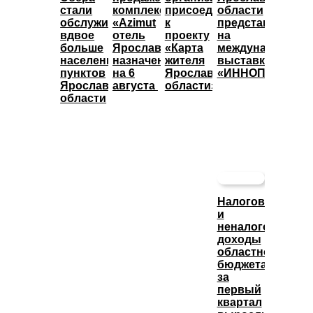
стали
комплекса
присоединились
области
обслуживать
«Azimut
к
представят
вдвое
отель
проекту
на
больше
Ярославль»
«Карта
международной
населенных
назначены
жителя
выставке
пунктов
на 6
Ярославской
«ИННОПРОМ»
Ярославской
августа
области»
области
Налоговые
и
неналоговые
доходы
областного
бюджета
за
первый
квартал