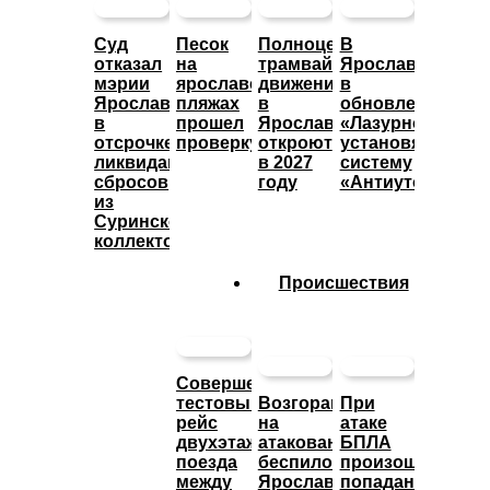
Суд
Песок
Полноценное
В
отказал
на
трамвайное
Ярославле
мэрии
ярославских
движение
в
Ярославля
пляжах
в
обновленном
в
прошел
Ярославле
«Лазурном»
отсрочке
проверку
откроют
установят
ликвидации
в 2027
систему
сбросов
году
«Антиутоп»
из
Суринского
коллектора
Происшествия
Совершен
тестовый
Возгорание
При
рейс
на
атаке
двухэтажного
атакованном
БПЛА
поезда
беспилотниками
произошло
между
Ярославском
попадание