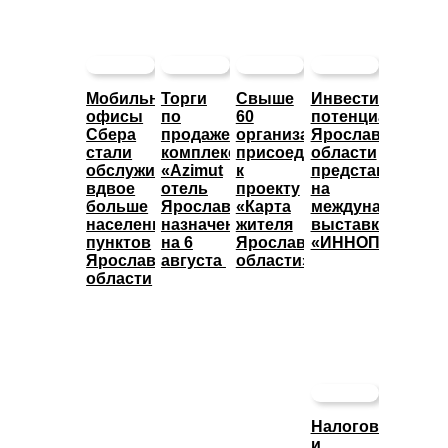
Мобильные
Торги
Свыше
Инвестиционны
офисы
по
60
потенциал
Сбера
продаже
организаций
Ярославской
стали
комплекса
присоединились
области
обслуживать
«Azimut
к
представят
вдвое
отель
проекту
на
больше
Ярославль»
«Карта
международной
населенных
назначены
жителя
выставке
пунктов
на 6
Ярославской
«ИННОПРОМ»
Ярославской
августа
области»
области
Налоговые
и