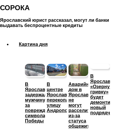
СОРОКА
Ярославский юрист рассказал, могут ли банки
выдавать беспроцентные кредиты
Картина дня
В
Ярославле
В
В
Аварийный
«Озерную
Ярославле
центре
дом в
гривку»
задержали
Ярославля
Ярославле
будет
мужчину
перекопали
не
демонтировать
за
улицу
могут
новый
повреждение
Андропова
расселить
подрядчик
символа
из-за
Победы
статуса
общежития