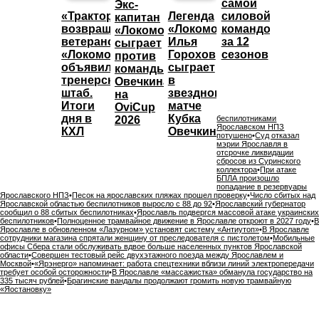
самой
Экс-
«Трактор»
Легенда
силовой
капитан
возвращает
«Локомотива»
командой
«Локомотива»
ветеранов,
Илья
за 12
сыграет
«Локомотив»
Горохов
сезонов
против
объявил
сыграет
команды
тренерский
в
Овечкина
штаб.
звездном
на
Итоги
матче
OviCup
дня в
Кубка
2026
беспилотниками
Ярославском НПЗ
КХЛ
Овечкина
потушено
•
Суд отказал
мэрии Ярославля в
отсрочке ликвидации
сбросов из Суринского
коллектора
•
При атаке
БПЛА произошло
попадание в резервуары
Ярославского НПЗ
•
Песок на ярославских пляжах прошел проверку
•
Число сбитых над
Ярославской областью беспилотников выросло с 88 до 92
•
Ярославский губернатор
сообщил о 88 сбитых беспилотниках
•
Ярославль подвергся массовой атаке украинских
беспилотников
•
Полноценное трамвайное движение в Ярославле откроют в 2027 году
•
В
Ярославле в обновленном «Лазурном» установят систему «Антиутоп»
•
В Ярославле
сотрудники магазина спрятали женщину от преследователя с пистолетом
•
Мобильные
офисы Сбера стали обслуживать вдвое больше населенных пунктов Ярославской
области
•
Совершен тестовый рейс двухэтажного поезда между Ярославлем и
Москвой
•
«Ярэнерго» напоминает: работа спецтехники вблизи линий электропередачи
требует особой осторожности
•
В Ярославле «массажистка» обманула государство на
335 тысяч рублей
•
Брагинские вандалы продолжают громить новую трамвайную
«Яостановку»