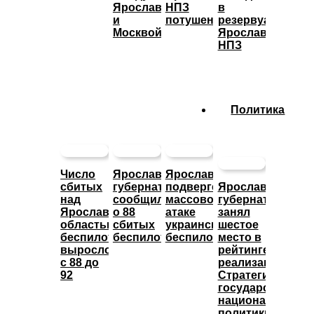
Ярославлем
НПЗ
в
и
потушено
резервуары
Москвой
Ярославского
НПЗ
Политика
Число
Ярославский
Ярославль
сбитых
губернатор
подвергся
Ярославский
над
сообщил
массовой
губернатор
Ярославской
о 88
атаке
занял
областью
сбитых
украинских
шестое
беспилотников
беспилотниках
беспилотников
место в
выросло
рейтинге
с 88 до
реализации
92
Стратегии
государственно
национальной
политики