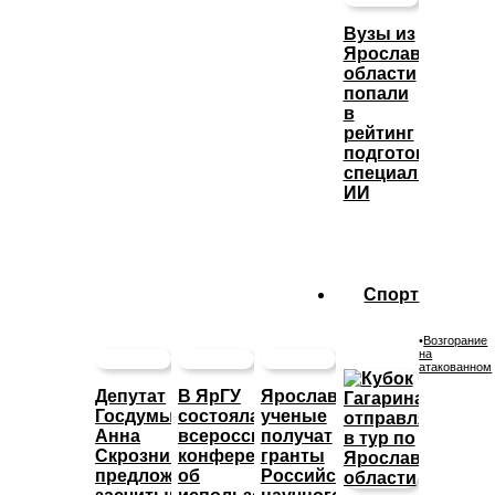
Вузы из
Ярославской
области
попали
в
рейтинг
подготовки
специалистов
ИИ
Спорт
•
Возгорание
на
атакованном
Депутат
В ЯрГУ
Ярославские
Госдумы
состоялась
ученые
Анна
всероссийская
получат
Скрозникова
конференция
гранты
предложила
об
Российского