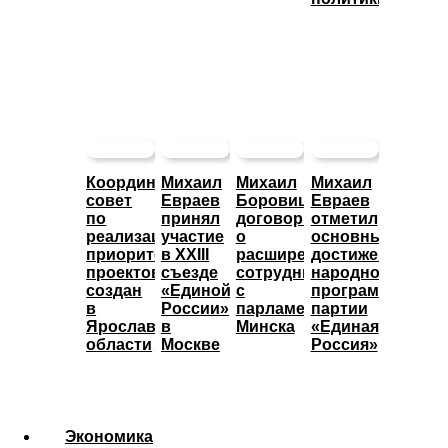
Координационный
Михаил
Михаил
Михаил
совет
Евраев
Боровицкий
Евраев
по
принял
договорился
отметил
реализации
участие
о
основные
приоритетных
в XXIII
расширении
достижения
проектов
съезде
сотрудничества
народной
создан
«Единой
с
программы
в
России»
парламентом
партии
Ярославской
в
Минска
«Единая
области
Москве
Россия»
Экономика