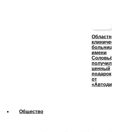
Областная
клиническая
больница
имени
Соловьёва
получила
ценный
подарок
от
«Автодизеля»
Общество