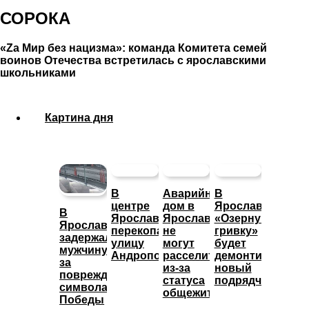
СОРОКА
«Zа Мир без нацизма»: команда Комитета семей
воинов Отечества встретилась с ярославскими
школьниками
Картина дня
В
Аварийный
В
центре
дом в
Ярославле
В
Ярославля
Ярославле
«Озерную
Ярославле
перекопали
не
гривку»
задержали
улицу
могут
будет
мужчину
Андропова
расселить
демонтировать
за
из-за
новый
повреждение
статуса
подрядчик
символа
общежития
Победы