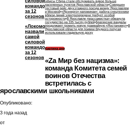
офисы Сбера стали обслуживать вдвое больше
населенных пунктов Ярославской области
•
Совершен
тестовый рейс двухэтажного поезда между Ярославлем
и Москвой
•
«Ярэнерго» напоминает: работа спецтехники
вблизи линий электропередачи требует особой
осторожности
•
В Ярославле «массажистка» обманула
государство на 335 тысяч рублей
•
Брагинские вандалы
«Локомотив»
продолжают громить новую трамвайную «Яостановку»
•
В
Ярославской области для поимки блудного попугая
назвали
использовали гладильную доску
самой
силовой
командой
Картина дня
за 12
сезонов
«Zа Мир без нацизма»:
команда Комитета семей
воинов Отечества
встретилась с
ярославскими школьниками
Опубликовано:
3 года назад
от