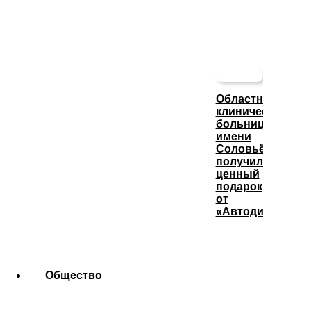
Областная
клиническая
больница
имени
Соловьёва
получила
ценный
подарок
от
«Автодизеля»
Общество