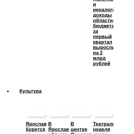
и
неналоговые
доходы
областного
бюджета
за
первый
квартал
выросли
на 2
млрд
рублей
Культура
Ярославль
В
В
Театральная
борется
Ярославской
центре
неделя