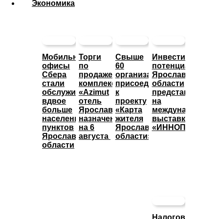
Экономика
Мобильные
Торги
Свыше
Инвестиционны
офисы
по
60
потенциал
Сбера
продаже
организаций
Ярославской
стали
комплекса
присоединились
области
обслуживать
«Azimut
к
представят
вдвое
отель
проекту
на
больше
Ярославль»
«Карта
международной
населенных
назначены
жителя
выставке
пунктов
на 6
Ярославской
«ИННОПРОМ»
Ярославской
августа
области»
области
Налоговые