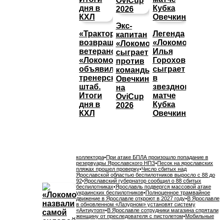
Экс-
«Трактор»
Легенда
капитан
возвращает
«Локомотива»
«Локомотива»
ветеранов,
Илья
сыграет
«Локомотив»
Горохов
против
объявил
сыграет
команды
тренерский
в
Овечкина
штаб.
звездном
на
Итоги
матче
OviCup
дня в
Кубка
2026
КХЛ
Овечкина
коллектора
•
При атаке БПЛА произошло попадание в
резервуары Ярославского НПЗ
•
Песок на ярославских
пляжах прошел проверку
•
Число сбитых над
Ярославской областью беспилотников выросло с 88 до
92
•
Ярославский губернатор сообщил о 88 сбитых
беспилотниках
•
Ярославль подвергся массовой атаке
украинских беспилотников
•
Полноценное трамвайное
движение в Ярославле откроют в 2027 году
•
В Ярославле
в обновленном «Лазурном» установят систему
«Антиутоп»
•
В Ярославле сотрудники магазина спрятали
женщину от преследователя с пистолетом
•
Мобильные