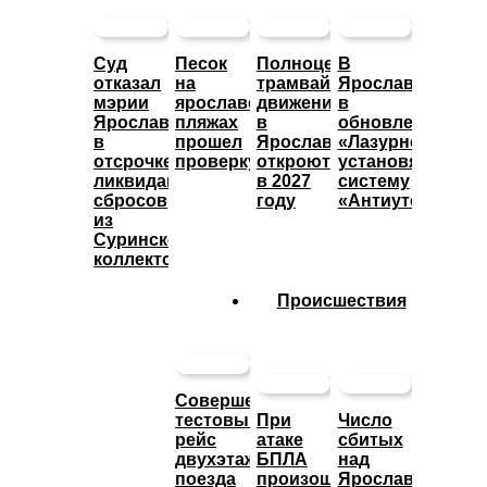
Суд
Песок
Полноценное
В
отказал
на
трамвайное
Ярославле
мэрии
ярославских
движение
в
Ярославля
пляжах
в
обновленном
в
прошел
Ярославле
«Лазурном»
отсрочке
проверку
откроют
установят
ликвидации
в 2027
систему
сбросов
году
«Антиутоп»
из
Суринского
коллектора
Происшествия
Совершен
тестовый
При
Число
рейс
атаке
сбитых
двухэтажного
БПЛА
над
поезда
произошло
Ярославской