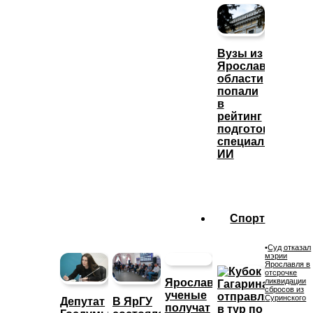
Вузы из
Ярославской
области
попали
в
рейтинг
подготовки
специалистов
ИИ
Спорт
•
Суд отказал
мэрии
Ярославля в
отсрочке
Ярославские
ликвидации
сбросов из
ученые
Суринского
Депутат
В ЯрГУ
получат