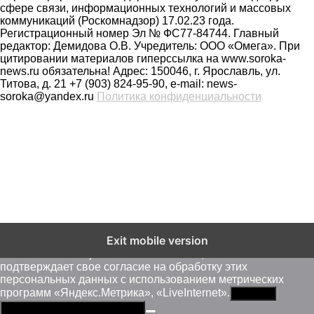
сфере связи, информационных технологий и массовых
коммуникаций (Роскомнадзор) 17.02.23 года.
Регистрационный номер Эл № ФС77-84744. Главный
редактор: Демидова О.В. Учредитель: ООО «Омега». При
цитировании материалов гиперссылка на www.soroka-
news.ru обязательна! Адрес: 150046, г. Ярославль, ул.
Титова, д. 21 +7 (903) 824-95-90, e-mail: news-
soroka@yandex.ru
Политика конфиденциальности
На сайте soroka-news.ru осуществляется сбор метаданных
Exit mobile version
пользователей (cookie, данные об IP - адресе и
местоположении). Оставаясь на сайте, пользователь
подтверждает свое согласие на обработку этих
персональных данных c использованием метрических
программ «Яндекс.Метрика», «LiveInternet».
Принять
Политика конфиденциальности