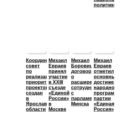
политики
Координационный
Михаил
Михаил
Михаил
совет
Евраев
Боровицкий
Евраев
по
принял
договорился
отметил
реализации
участие
о
основные
приоритетных
в XXIII
расширении
достижения
проектов
съезде
сотрудничества
народной
создан
«Единой
с
программы
в
России»
парламентом
партии
Ярославской
в
Минска
«Единая
области
Москве
Россия»