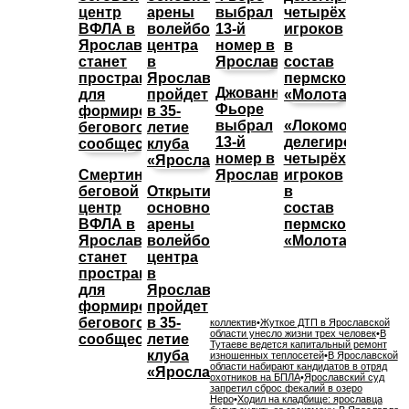
Джованни
Фьоре
выбрал
«Локомотив»
13-й
делегировал
номер в
четырёх
Смертин:
Ярославле
игроков
беговой
Открытие
в
центр
основной
состав
ВФЛА в
арены
пермского
Ярославле
волейбольного
«Молота»
станет
центра
пространством
в
для
Ярославле
формирования
пройдет
бегового
в 35-
коллектив
•
Жуткое ДТП в Ярославской
области унесло жизни трех человек
•
В
сообщества
летие
Тутаеве ведется капитальный ремонт
клуба
изношенных теплосетей
•
В Ярославской
области набирают кандидатов в отряд
«Ярославич»
охотников на БПЛА
•
Ярославский суд
запретил сброс фекалий в озеро
Неро
•
Ходил на кладбище: ярославца