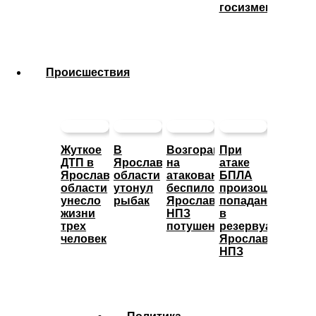
госизмену
Происшествия
Жуткое
В
Возгорание
При
ДТП в
Ярославской
на
атаке
Ярославской
области
атакованном
БПЛА
области
утонул
беспилотниками
произошло
унесло
рыбак
Ярославском
попадание
жизни
НПЗ
в
трех
потушено
резервуары
человек
Ярославского
НПЗ