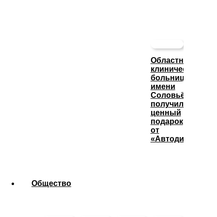
Областная
клиническая
больница
имени
Соловьёва
получила
ценный
подарок
от
«Автодизеля»
Общество