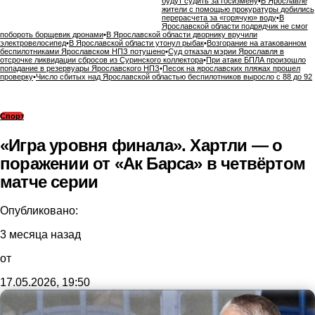
будут судить за госизмену
•
В Ярославле
жители с помощью прокуратуры добились
перерасчета за «горячую» воду
•
В
Ярославской области подрядчик не смог
побороть борщевик дронами
•
В Ярославской области дворнику вручили
электровелосипед
•
В Ярославской области утонул рыбак
•
Возгорание на атакованном
беспилотниками Ярославском НПЗ потушено
•
Суд отказал мэрии Ярославля в
отсрочке ликвидации сбросов из Суринского коллектора
•
При атаке БПЛА произошло
попадание в резервуары Ярославского НПЗ
•
Песок на ярославских пляжах прошел
проверку
•
Число сбитых над Ярославской областью беспилотников выросло с 88 до 92
Спорт
«Игра уровня финала». Хартли — о
поражении от «Ак Барса» в четвёртом
матче серии
Опубликовано:
3 месяца назад
от
17.05.2026, 19:50