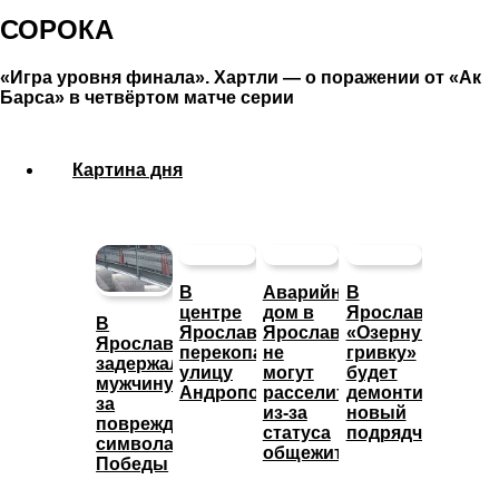
СОРОКА
«Игра уровня финала». Хартли — о поражении от «Ак
Барса» в четвёртом матче серии
Картина дня
В
Аварийный
В
центре
дом в
Ярославле
В
Ярославля
Ярославле
«Озерную
Ярославле
перекопали
не
гривку»
задержали
улицу
могут
будет
мужчину
Андропова
расселить
демонтировать
за
из-за
новый
повреждение
статуса
подрядчик
символа
общежития
Победы