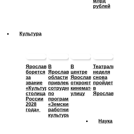
млрд
рублей
Культура
Ярославль
В
В
Театральная
борется
Ярославской
центре
неделя
за
области
Ярославле
снова
звание
привлекают
откроют
пройдет
«Культурная
сотрудников
кинематографическую
в
столица
по
улицу
Ярославле
России
программе
2028
«Земский
года»
работник
культуры»
Наука