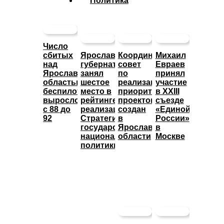
Политика
Число
сбитых
Ярославский
Координационный
Михаил
над
губернатор
совет
Евраев
Ярославской
занял
по
принял
областью
шестое
реализации
участие
беспилотников
место в
приоритетных
в XXIII
выросло
рейтинге
проектов
съезде
с 88 до
реализации
создан
«Единой
92
Стратегии
в
России»
государственной
Ярославской
в
национальной
области
Москве
политики