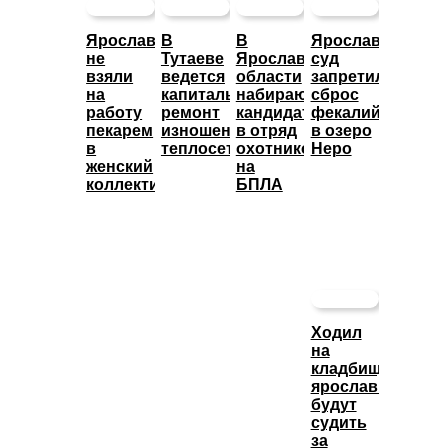
Ярославца
В
В
Ярославский
не
Тутаеве
Ярославской
суд
взяли
ведется
области
запретил
на
капитальный
набирают
сброс
работу
ремонт
кандидатов
фекалий
пекарем
изношенных
в отряд
в озеро
в
теплосетей
охотников
Неро
женский
на
коллектив
БПЛА
Ходил
на
кладбище:
ярославца
будут
судить
за