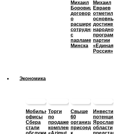
Михаил
Михаил
Боровицкий
Евраев
договорился
отметил
о
основные
расширении
достижения
сотрудничества
народной
с
программы
парламентом
партии
Минска
«Единая
Россия»
Экономика
Мобильные
Торги
Свыше
Инвестиционны
офисы
по
60
потенциал
Сбера
продаже
организаций
Ярославской
стали
комплекса
присоединились
области
обслуживать
«Azimut
к
представят