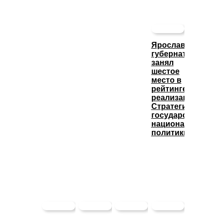
Ярославский
губернатор
занял
шестое
место в
рейтинге
реализации
Стратегии
государственно
национальной
политики