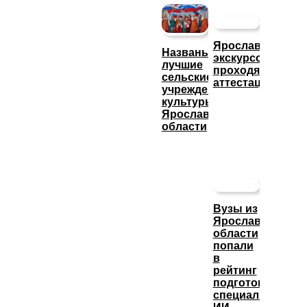
Ярославские
Названы
экскурсоводы
лучшие
проходят
сельские
аттестацию
учреждения
культуры
Ярославской
области
Вузы из
Ярославской
области
попали
в
рейтинг
подготовки
специалистов