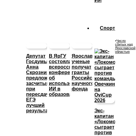
ИИ
Спорт
•
Число
сбитых над
Ярославской
областью
Депутат
В ЯрГУ
Ярославские
Госдумы
состоялась
ученые
Анна
всероссийская
получат
Скрозникова
конференция
гранты
предложила
об
Российского
засчитывать
использовании
научного
при
ИИ в
фонда
пересдаче
образовании
ЕГЭ
лучший
результат
Экс-
капитан
«Локомотива»
сыграет
против