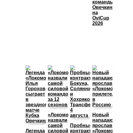
команды
Овечкина
на
OviCup
2026
«Локомотив»
Новый
назвали
нападающий
самой
Пробные
ярославского
Легенда
силовой
контракты
«Локомотива»