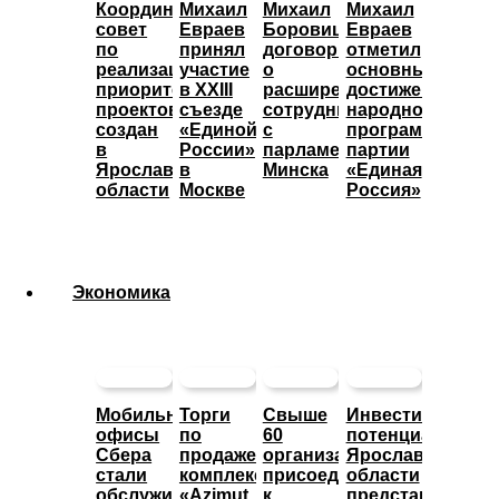
Координационный
Михаил
Михаил
Михаил
совет
Евраев
Боровицкий
Евраев
по
принял
договорился
отметил
реализации
участие
о
основные
приоритетных
в XXIII
расширении
достижения
проектов
съезде
сотрудничества
народной
создан
«Единой
с
программы
в
России»
парламентом
партии
Ярославской
в
Минска
«Единая
области
Москве
Россия»
Экономика
Мобильные
Торги
Свыше
Инвестиционны
офисы
по
60
потенциал
Сбера
продаже
организаций
Ярославской
стали
комплекса
присоединились
области
обслуживать
«Azimut
к
представят