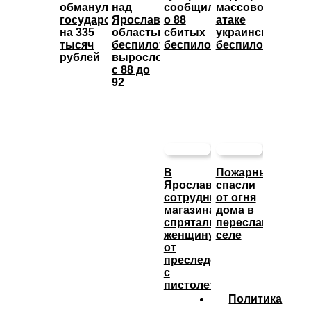
обманула
над
сообщил
массовой
государство
Ярославской
о 88
атаке
на 335
областью
сбитых
украинских
тысяч
беспилотников
беспилотниках
беспилотников
рублей
выросло
с 88 до
92
В
Пожарные
Ярославле
спасли
сотрудники
от огня
магазина
дома в
спрятали
переславском
женщину
селе
от
преследователя
с
пистолетом
Политика