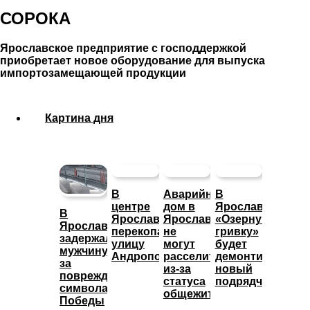
СОРОКА
Ярославское предприятие с господдержкой
приобретает новое оборудование для выпуска
импортозамещающей продукции
Картина дня
В
Аварийный
В
центре
дом в
Ярославле
В
Ярославля
Ярославле
«Озерную
Ярославле
перекопали
не
гривку»
задержали
улицу
могут
будет
мужчину
Андропова
расселить
демонтировать
за
из-за
новый
повреждение
статуса
подрядчик
символа
общежития
Победы