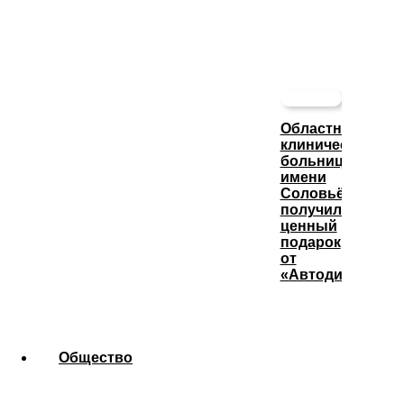
Областная
клиническая
больница
имени
Соловьёва
получила
ценный
подарок
от
«Автодизеля»
Общество