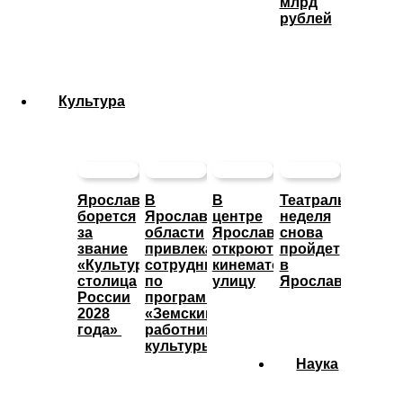
млрд
рублей
Культура
Ярославль
В
В
Театральная
борется
Ярославской
центре
неделя
за
области
Ярославле
снова
звание
привлекают
откроют
пройдет
«Культурная
сотрудников
кинематографическую
в
столица
по
улицу
Ярославле
России
программе
2028
«Земский
года»
работник
культуры»
Наука