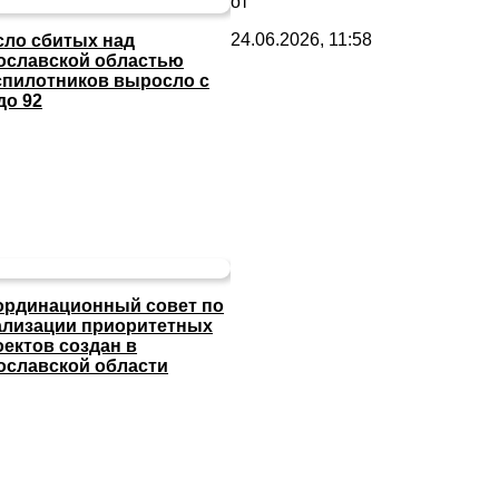
от
24.06.2026, 11:58
сло сбитых над
ославской областью
спилотников выросло с
до 92
ординационный совет по
ализации приоритетных
оектов создан в
ославской области