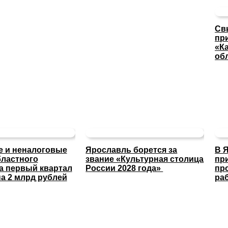
Св
пр
«К
об
 и неналоговые
Ярославль борется за
В 
ластного
звание «Культурная столица
пр
а первый квартал
России 2028 года»
пр
а 2 млрд рублей
ра