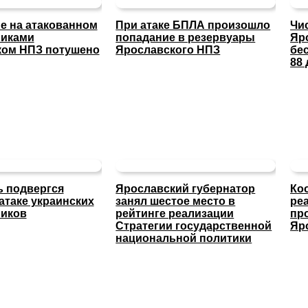
е на атакованном
При атаке БПЛА произошло
Чи
никами
попадание в резервуары
Яр
ком НПЗ потушено
Ярославского НПЗ
бе
88 
 подвергся
Ярославский губернатор
Ко
атаке украинских
занял шестое место в
ре
ников
рейтинге реализации
пр
Стратегии государственной
Яр
национальной политики