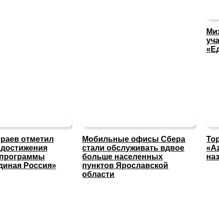
Ми
уча
«Е
раев отметил
Мобильные офисы Сбера
То
 достижения
стали обслуживать вдвое
«A
 программы
больше населенных
на
диная Россия»
пунктов Ярославской
области