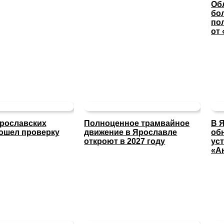
Об
бо
по
от
ярославских
Полноценное трамвайное
В 
ошел проверку
движение в Ярославле
об
откроют в 2027 году
ус
«А