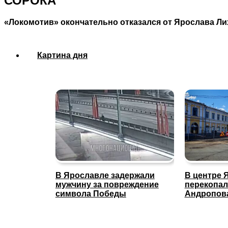
СОРОКА
«Локомотив» окончательно отказался от Ярослава Ли
Картина дня
В Ярославле задержали
В центре 
мужчину за повреждение
перекопал
символа Победы
Андропов