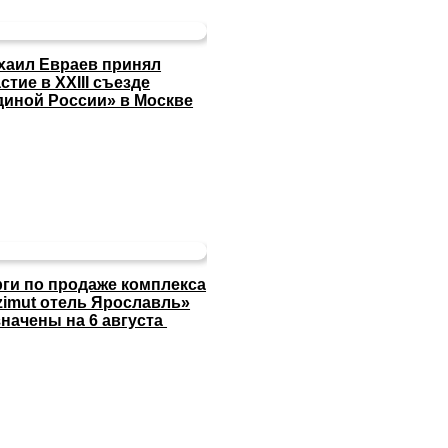
хаил Евраев принял
стие в XXIII съезде
диной России» в Москве
рги по продаже комплекса
zimut отель Ярославль»
значены на 6 августа