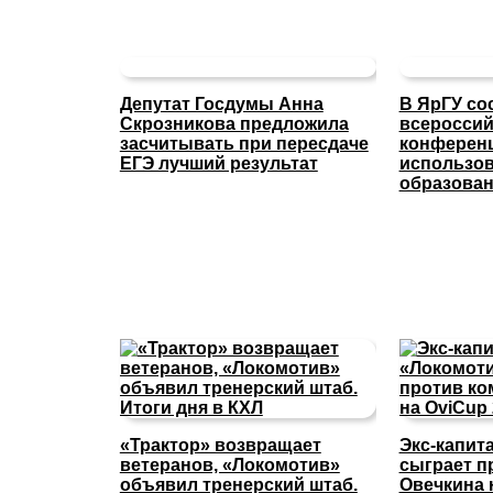
Депутат Госдумы Анна
В ЯрГУ со
Скрозникова предложила
всероссий
засчитывать при пересдаче
конферен
ЕГЭ лучший результат
использов
образова
«Трактор» возвращает
Экс-капит
ветеранов, «Локомотив»
сыграет п
объявил тренерский штаб.
Овечкина 