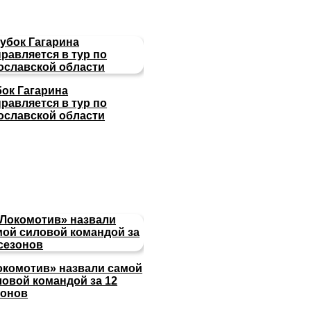
бок Гагарина
равляется в тур по
ославской области
окомотив» назвали самой
ловой командой за 12
зонов