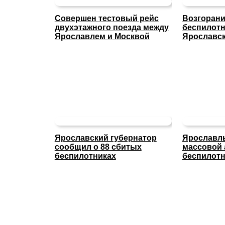
Совершен тестовый рейс
Возгорани
двухэтажного поезда между
беспилот
Ярославлем и Москвой
Ярославс
Ярославский губернатор
Ярославль
сообщил о 88 сбитых
массовой 
беспилотниках
беспилот