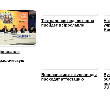
Театральная неделя снова
На
пройдет в Ярославле
уч
Яр
Ярославле
графическую
Ярославские экскурсоводы
Ву
проходят аттестацию
об
по
ИИ