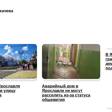
хачева
В 
гр
де
по
Ярославля
Аварийный дом в
и улицу
Ярославле не могут
а
расселить из-за статуса
общежития