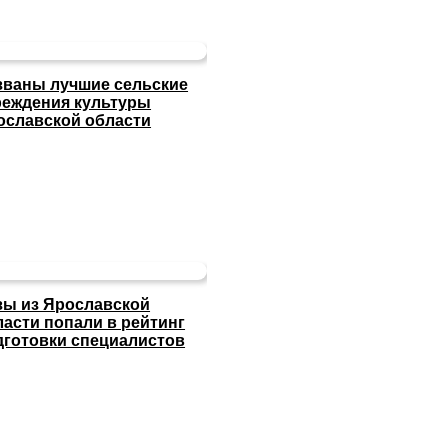
званы лучшие сельские
реждения культуры
ославской области
зы из Ярославской
ласти попали в рейтинг
дготовки специалистов