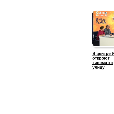
В центре 
откроют
кинемато
улицу