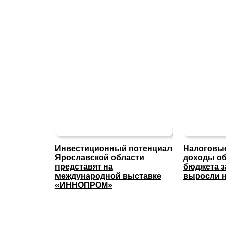
Инвестиционный потенциал
Налоговые
Ярославской области
доходы об
представят на
бюджета з
международной выставке
выросли н
«ИННОПРОМ»