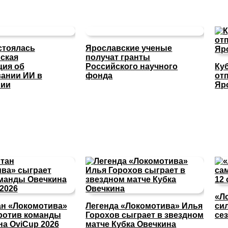
стоялась
Ярославские ученые
ская
получат гранты
ция об
Российского научного
Ку
ании ИИ в
фонда
отп
нии
Яр
«Л
ан «Локомотива»
Легенда «Локомотива» Илья
си
ротив команды
Горохов сыграет в звездном
се
на OviCup 2026
матче Кубка Овечкина