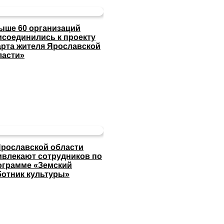
ыше 60 организаций
исоединились к проекту
арта жителя Ярославской
ласти»
Ярославской области
ивлекают сотрудников по
ограмме «Земский
ботник культуры»