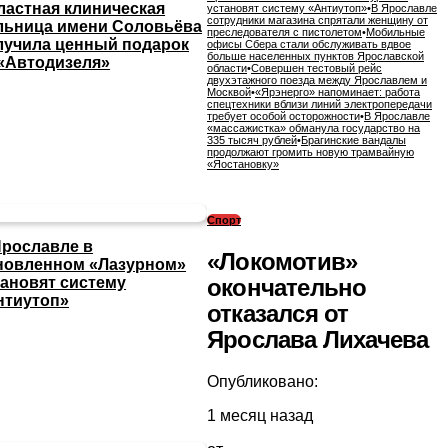
ластная клиническая
установят систему «Антиутоп»
•
В Ярославле
сотрудники магазина спрятали женщину от
льница имени Соловьёва
преследователя с пистолетом
•
Мобильные
лучила ценный подарок
офисы Сбера стали обслуживать вдвое
больше населенных пунктов Ярославской
 «Автодизеля»
области
•
Совершен тестовый рейс
двухэтажного поезда между Ярославлем и
Москвой
•
«Ярэнерго» напоминает: работа
спецтехники вблизи линий электропередачи
требует особой осторожности
•
В Ярославле
«массажистка» обманула государство на
335 тысяч рублей
•
Брагинские вандалы
продолжают громить новую трамвайную
«Яостановку»
Спорт
Ярославле в
«Локомотив»
новленном «Лазурном»
окончательно
тановят систему
нтиутоп»
отказался от
Ярослава Лихачева
Опубликовано:
1 месяц назад