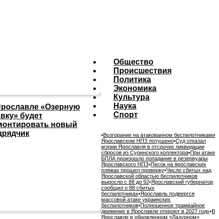
Общество
Происшествия
Политика
Экономика
Культура
Наука
Ярославле «Озерную
Спорт
ивку» будет
монтировать новый
дрядчик
•
Возгорание на атакованном беспилотниками
Ярославском НПЗ потушено
•
Суд отказал
мэрии Ярославля в отсрочке ликвидации
сбросов из Суринского коллектора
•
При атаке
БПЛА произошло попадание в резервуары
Ярославского НПЗ
•
Песок на ярославских
пляжах прошел проверку
•
Число сбитых над
Ярославской областью беспилотников
выросло с 88 до 92
•
Ярославский губернатор
сообщил о 88 сбитых
беспилотниках
•
Ярославль подвергся
массовой атаке украинских
беспилотников
•
Полноценное трамвайное
движение в Ярославле откроют в 2027 году
•
В
Ярославле в обновленном «Лазурном»