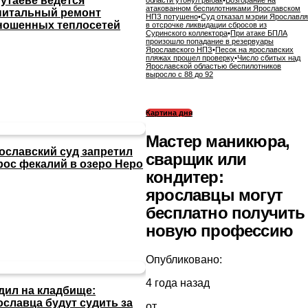
Тутаеве ведется
области утонул рыбак
•
Возгорание на
атакованном беспилотниками Ярославском
питальный ремонт
НПЗ потушено
•
Суд отказал мэрии Ярославля
ношенных теплосетей
в отсрочке ликвидации сбросов из
Суринского коллектора
•
При атаке БПЛА
произошло попадание в резервуары
Ярославского НПЗ
•
Песок на ярославских
пляжах прошел проверку
•
Число сбитых над
Ярославской областью беспилотников
выросло с 88 до 92
Картина дня
Мастер маникюра,
ославский суд запретил
сварщик или
рос фекалий в озеро Неро
кондитер:
ярославцы могут
бесплатно получить
новую профессию
Опубликовано:
4 года назад
дил на кладбище:
ославца будут судить за
от