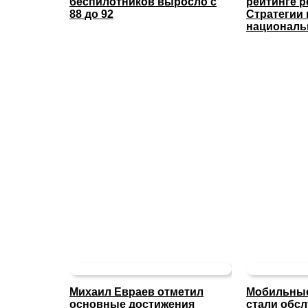
беспилотников выросло с
рейтинге 
88 до 92
Стратегии
националь
Михаил Евраев отметил
Мобильны
основные достижения
стали обс