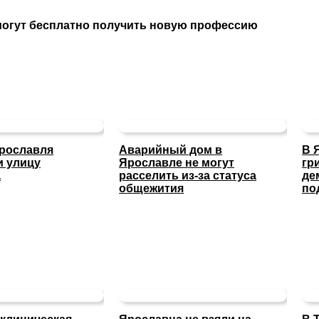
могут бесплатно получить новую профессию
Ярославля
Аварийный дом в
В 
и улицу
Ярославле не могут
гр
а
расселить из-за статуса
де
общежития
по