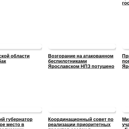
го
ской области
Возгорание на атакованном
Пр
бак
беспилотниками
по
Ярославском НПЗ потушено
Яр
ий губернатор
Координационный совет по
Ми
ое место в
реализации приоритетных
уч