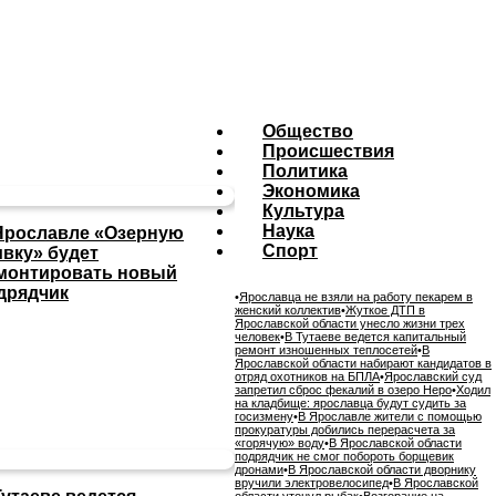
Общество
Происшествия
Политика
Экономика
Культура
Наука
Ярославле «Озерную
Спорт
ивку» будет
монтировать новый
дрядчик
•
Ярославца не взяли на работу пекарем в
женский коллектив
•
Жуткое ДТП в
Ярославской области унесло жизни трех
человек
•
В Тутаеве ведется капитальный
ремонт изношенных теплосетей
•
В
Ярославской области набирают кандидатов в
отряд охотников на БПЛА
•
Ярославский суд
запретил сброс фекалий в озеро Неро
•
Ходил
на кладбище: ярославца будут судить за
госизмену
•
В Ярославле жители с помощью
прокуратуры добились перерасчета за
«горячую» воду
•
В Ярославской области
подрядчик не смог побороть борщевик
дронами
•
В Ярославской области дворнику
вручили электровелосипед
•
В Ярославской