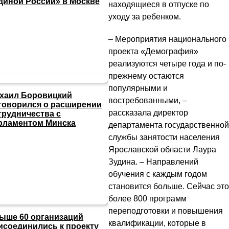
диной России» в Москве
находящиеся в отпуске по
уходу за ребенком.
– Мероприятия национального
проекта «Демография»
реализуются четыре года и по-
прежнему остаются
популярными и
хаил Боровицкий
востребованными, –
говорился о расширении
рассказала директор
трудничества с
рламентом Минска
департамента государственной
службы занятости населения
Ярославской области Лаура
Зудина. – Направлений
обучения с каждым годом
становится больше. Сейчас это
более 800 программ
переподготовки и повышения
ыше 60 организаций
квалификации, которые в
исоединились к проекту