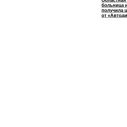
Областная
больница 
получила 
от «Автод