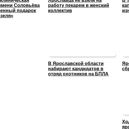
 клиническая
Ярославца не взяли на
В 
имени Соловьёва
работу пекарем в женский
ка
ценный подарок
коллектив
из
изеля»
В Ярославской области
Яр
набирают кандидатов в
сб
отряд охотников на БПЛА
Хо
яр