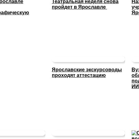
Ярославле
Театральная неделя снова
На
пройдет в Ярославле
уч
рафическую
Яр
Ярославские экскурсоводы
Ву
проходят аттестацию
об
по
И