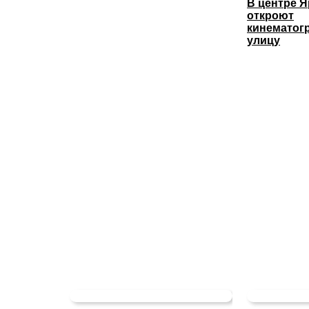
В центре 
откроют
кинематог
улицу