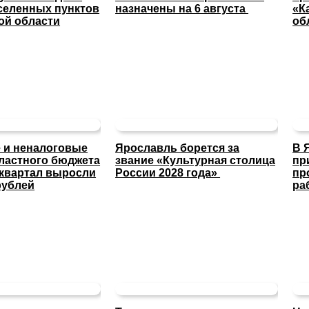
селенных пунктов
назначены на 6 августа
«К
ой области
об
 и неналоговые
Ярославль борется за
В 
ластного бюджета
звание «Культурная столица
пр
 квартал выросли
России 2028 года»
пр
рублей
ра