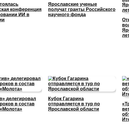
стоялась
Ярославские ученые
ская конференция
получат гранты Российского
зовании ИИ в
научного фонда
ии
От
во
Яр
ле
в» делегировал
Кубок Гагарина
роков в состав
отправляется в тур по
«Т
 «Молота»
Ярославской области
ве
об
Ит