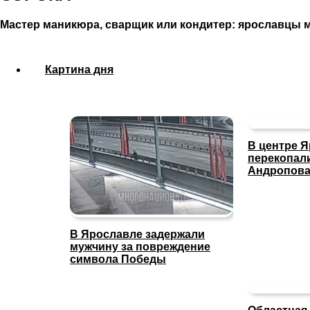
Мастер маникюра, сварщик или кондитер: ярославцы 
Картина дня
В центре 
перекопал
Андропов
В Ярославле задержали
мужчину за повреждение
символа Победы