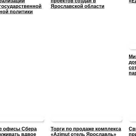
реализации
проектов создан в
«Е
 государственной
Ярославской области
ной политики
Ми
до
со
па
е офисы Сбера
Торги по продаже комплекса
Св
луживать вдвое
«Azimut отель Ярославль»
пр