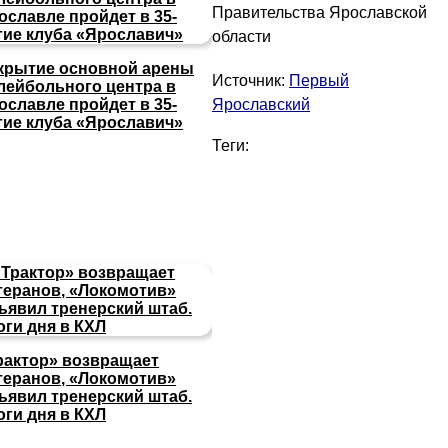
Правительства Ярославской
области
крытие основной арены
Источник:
Первый
лейбольного центра в
Ярославский
ославле пройдет в 35-
тие клуба «Ярославич»
Теги:
рактор» возвращает
теранов, «Локомотив»
ъявил тренерский штаб.
оги дня в КХЛ