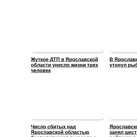
Жуткое ДТП в Ярославской
В Ярослав
области унесло жизни трех
утонул ры
человек
Число сбитых над
Ярославск
Ярославской областью
занял шест