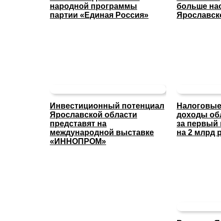
народной программы
больше на
партии «Единая Россия»
Ярославск
Инвестиционный потенциал
Налоговые
Ярославской области
доходы об
представят на
за первый
международной выставке
на 2 млрд 
«ИННОПРОМ»