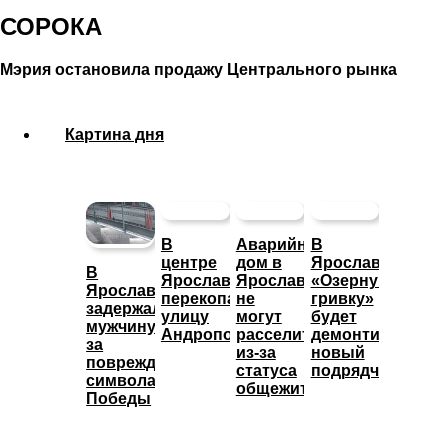
СОРОКА
Мэрия остановила продажу Центрального рынка
Картина дня
В
Аварийный
В
центре
дом в
Ярославле
В
Ярославля
Ярославле
«Озерную
Ярославле
перекопали
не
гривку»
задержали
улицу
могут
будет
мужчину
Андропова
расселить
демонтировать
за
из-за
новый
повреждение
статуса
подрядчик
символа
общежития
Победы