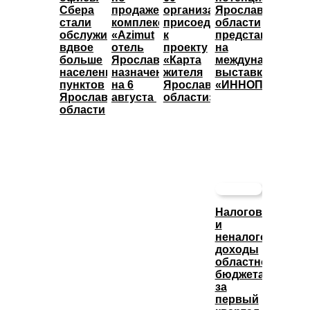
Сбера
продаже
организаций
Ярославской
стали
комплекса
присоединились
области
обслуживать
«Azimut
к
представят
вдвое
отель
проекту
на
больше
Ярославль»
«Карта
международной
населенных
назначены
жителя
выставке
пунктов
на 6
Ярославской
«ИННОПРОМ»
Ярославской
августа
области»
области
Налоговые
и
неналоговые
доходы
областного
бюджета
за
первый