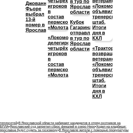
Джованни
Фьоре
выбрал
13-й
Кубок
номер в
Гагарина
Ярославле
отправляется
«Локомотив»
в тур по
делегировал
Ярославской
четырёх
«Трактор»
области
игроков
возвращает
в
ветеранов,
состав
«Локомотив»
пермского
объявил
«Молота»
тренерский
штаб.
Итоги
дня в
КХЛ
теплосетей
•
В Ярославской области набирают кандидатов в отряд охотников на
БПЛА
•
Ярославский суд запретил сброс фекалий в озеро Неро
•
Ходил на кладбище:
ярославца будут судить за госизмену
•
В Ярославле жители с помощью прокуратуры