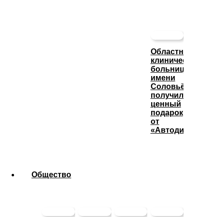
Областная
клиническая
больница
имени
Соловьёва
получила
ценный
подарок
от
«Автодизеля»
Общество