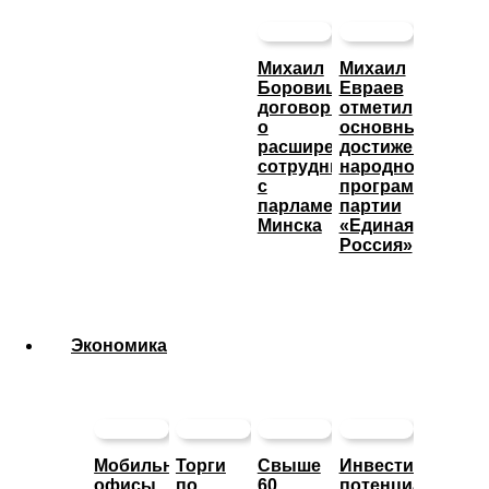
Михаил
Михаил
Боровицкий
Евраев
договорился
отметил
о
основные
расширении
достижения
сотрудничества
народной
с
программы
парламентом
партии
Минска
«Единая
Россия»
Экономика
Мобильные
Торги
Свыше
Инвестиционны
офисы
по
60
потенциал