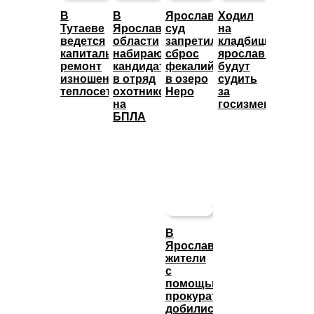
В
В
Ярославский
Ходил
Тутаеве
Ярославской
суд
на
ведется
области
запретил
кладбище:
капитальный
набирают
сброс
ярославца
ремонт
кандидатов
фекалий
будут
изношенных
в отряд
в озеро
судить
теплосетей
охотников
Неро
за
на
госизмену
БПЛА
В
Ярославле
жители
с
помощью
прокуратуры
добились