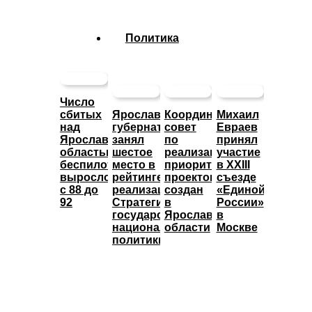
Политика
Число
сбитых
Ярославский
Координационный
Михаил
над
губернатор
совет
Евраев
Ярославской
занял
по
принял
областью
шестое
реализации
участие
беспилотников
место в
приоритетных
в XXIII
выросло
рейтинге
проектов
съезде
с 88 до
реализации
создан
«Единой
92
Стратегии
в
России»
государственной
Ярославской
в
национальной
области
Москве
политики