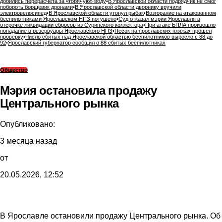
добились перерасчета за «горячую» воду
•
В Ярославской области подрядчик не смог
побороть борщевик дронами
•
В Ярославской области дворнику вручили
электровелосипед
•
В Ярославской области утонул рыбак
•
Возгорание на атакованном
беспилотниками Ярославском НПЗ потушено
•
Суд отказал мэрии Ярославля в
отсрочке ликвидации сбросов из Суринского коллектора
•
При атаке БПЛА произошло
попадание в резервуары Ярославского НПЗ
•
Песок на ярославских пляжах прошел
проверку
•
Число сбитых над Ярославской областью беспилотников выросло с 88 до
92
•
Ярославский губернатор сообщил о 88 сбитых беспилотниках
Общество
Мэрия остановила продажу
Центрального рынка
Опубликовано:
3 месяца назад
от
20.05.2026, 12:52
В Ярославле остановили продажу Центрального рынка. Об