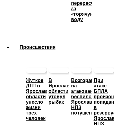
перерасчета
за
«горячую»
воду
Происшествия
Жуткое
В
Возгорание
При
ДТП в
Ярославской
на
атаке
Ярославской
области
атакованном
БПЛА
области
утонул
беспилотниками
произошло
унесло
рыбак
Ярославском
попадание
жизни
НПЗ
в
трех
потушено
резервуары
человек
Ярославского
НПЗ