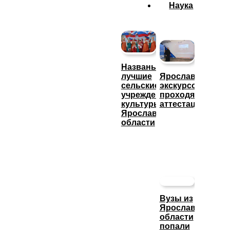
Наука
Названы
лучшие
Ярославские
сельские
экскурсоводы
учреждения
проходят
культуры
аттестацию
Ярославской
области
Вузы из
Ярославской
области
попали