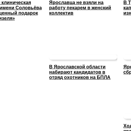
 клиническая
Ярославца не взяли на
В Т
 имени Соловьёва
работу пекарем в женский
ка
ценный подарок
коллектив
из
изеля»
В Ярославской области
Яр
набирают кандидатов в
сб
отряд охотников на БПЛА
Хо