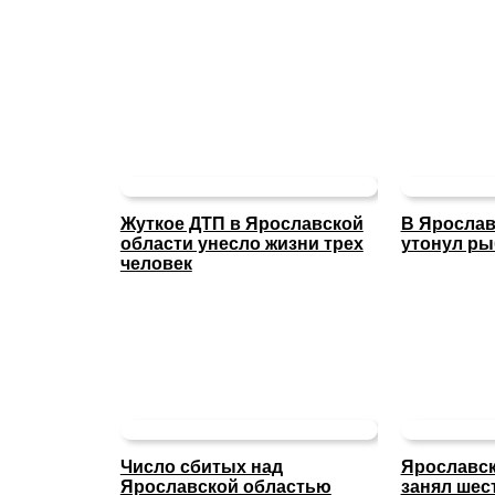
Жуткое ДТП в Ярославской
В Ярослав
области унесло жизни трех
утонул ры
человек
Число сбитых над
Ярославск
Ярославской областью
занял шес