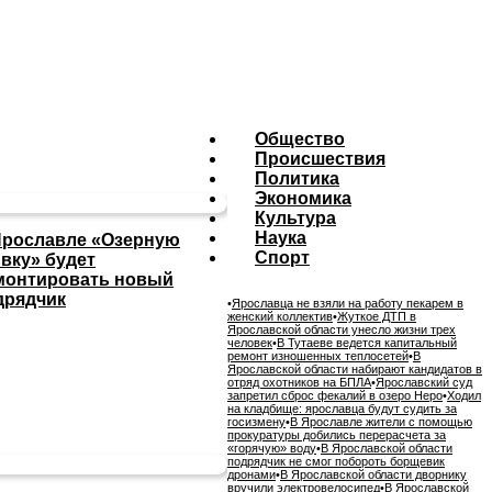
Общество
Происшествия
Политика
Экономика
Культура
Наука
Ярославле «Озерную
Спорт
ивку» будет
монтировать новый
дрядчик
•
Ярославца не взяли на работу пекарем в
женский коллектив
•
Жуткое ДТП в
Ярославской области унесло жизни трех
человек
•
В Тутаеве ведется капитальный
ремонт изношенных теплосетей
•
В
Ярославской области набирают кандидатов в
отряд охотников на БПЛА
•
Ярославский суд
запретил сброс фекалий в озеро Неро
•
Ходил
на кладбище: ярославца будут судить за
госизмену
•
В Ярославле жители с помощью
прокуратуры добились перерасчета за
«горячую» воду
•
В Ярославской области
подрядчик не смог побороть борщевик
дронами
•
В Ярославской области дворнику
вручили электровелосипед
•
В Ярославской