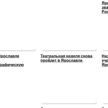
Яр
зв
Ро
Ярославле
Театральная неделя снова
На
пройдет в Ярославле
уч
графическую
Яр