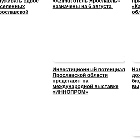
луживать вдвое
«Azimut отель Ярославль»
пр
аселенных
назначены на 6 августа
«К
рославской
об
Инвестиционный потенциал
На
Ярославской области
до
представят на
бю
международной выставке
вы
«ИННОПРОМ»