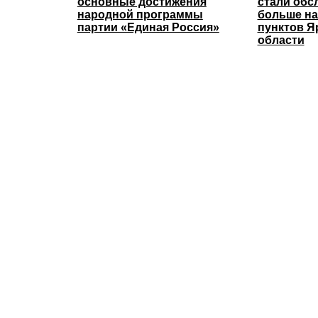
основные достижения
стали обс
народной программы
больше н
партии «Единая Россия»
пунктов Я
области