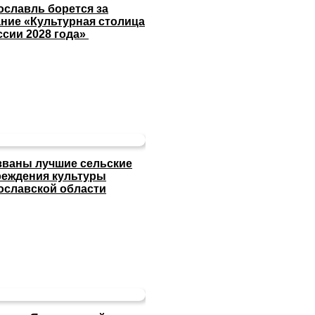
ославль борется за
ание «Культурная столица
ссии 2028 года»
званы лучшие сельские
реждения культуры
ославской области