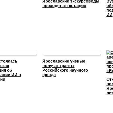
Ярославские экскурсоводы
Ву
проходят аттестацию
об
по
ИИ
стоялась
Ярославские ученые
ская
получат гранты
ция об
Российского научного
ании ИИ в
фонда
нии
От
во
Яр
ле