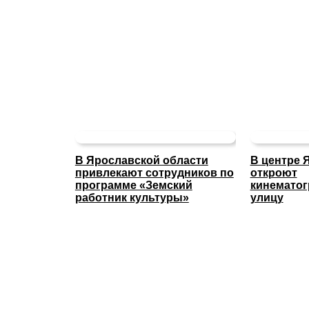
В Ярославской области
В центре 
привлекают сотрудников по
откроют
программе «Земский
кинемато
работник культуры»
улицу