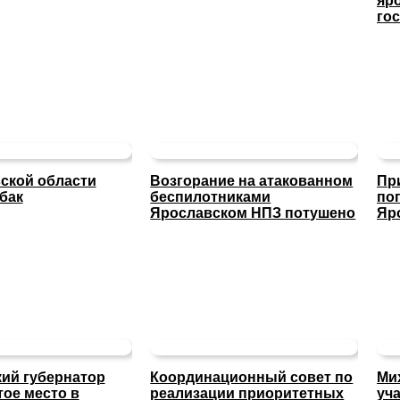
яр
го
ской области
Возгорание на атакованном
Пр
бак
беспилотниками
по
Ярославском НПЗ потушено
Яр
ий губернатор
Координационный совет по
Ми
тое место в
реализации приоритетных
уча