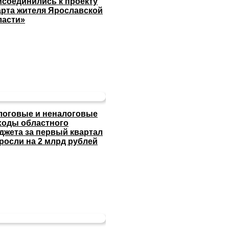
исоединились к проекту
арта жителя Ярославской
ласти»
логовые и неналоговые
ходы областного
джета за первый квартал
росли на 2 млрд рублей