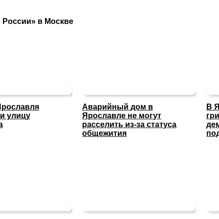
й России» в Москве
Ярославля
Аварийный дом в
В 
и улицу
Ярославле не могут
гр
а
расселить из-за статуса
де
общежития
по