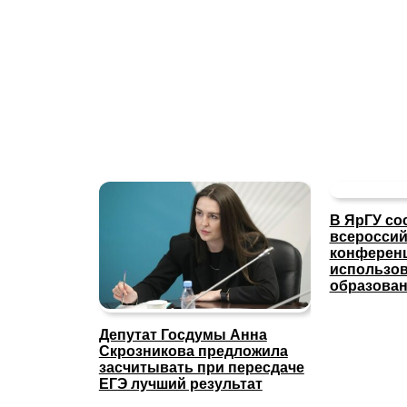
В ЯрГУ со
всероссий
конферен
использов
образова
Депутат Госдумы Анна
Скрозникова предложила
засчитывать при пересдаче
ЕГЭ лучший результат