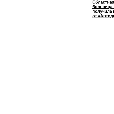
Областная
больница
получила 
от «Автод