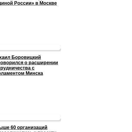
диной России» в Москве
хаил Боровицкий
говорился о расширении
трудничества с
рламентом Минска
ыше 60 организаций