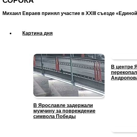
СОРОКА
Михаил Евраев принял участие в XXIII съезде «Едино
Картина дня
В центре 
перекопал
Андропов
В Ярославле задержали
мужчину за повреждение
символа Победы