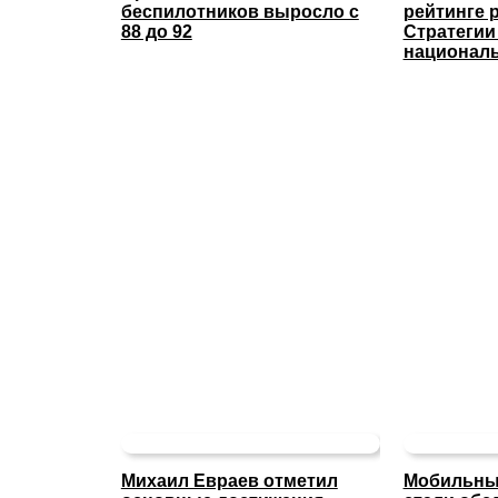
беспилотников выросло с
рейтинге 
88 до 92
Стратегии
националь
Михаил Евраев отметил
Мобильны