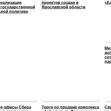
реализации
проектов создан в
«Е
 государственной
Ярославской области
ной политики
Ми
до
со
па
е офисы Сбера
Торги по продаже комплекса
Св