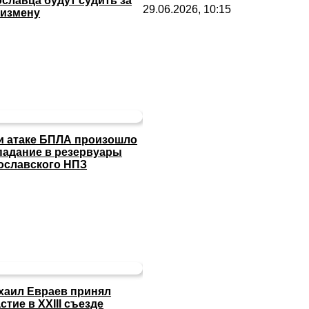
ославца будут судить за
29.06.2026, 10:15
сизмену
и атаке БПЛА произошло
падание в резервуары
ославского НПЗ
хаил Евраев принял
стие в XXIII съезде