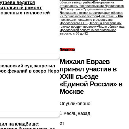
утаеве ведется
области утонул рыбак
•
Возгорание на
атакованном беспилотниками Ярославском
питальный ремонт
НПЗ потушено
•
Суд отказал мэрии
ношенных теплосетей
Ярославля в отсрочке ликвидации сбросов
из Суринского коллектора
•
При атаке БПЛА
произошло попадание в резервуары
Ярославского НПЗ
•
Песок на ярославских
пляжах прошел проверку
•
Число сбитых над
Ярославской областью беспилотников
выросло с 88 до 92
Политика
Михаил Евраев
ославский суд запретил
принял участие в
рос фекалий в озеро Неро
XXIII съезде
«Единой России» в
Москве
Опубликовано:
1 месяц назад
от
дил на кладбище: