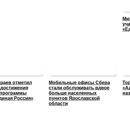
Ми
уча
«Е
раев отметил
Мобильные офисы Сбера
То
 достижения
стали обслуживать вдвое
«A
 программы
больше населенных
на
диная Россия»
пунктов Ярославской
области