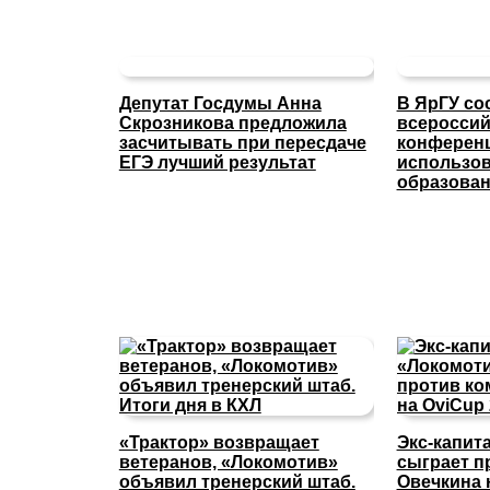
Депутат Госдумы Анна
В ЯрГУ со
Скрозникова предложила
всероссий
засчитывать при пересдаче
конферен
ЕГЭ лучший результат
использов
образова
«Трактор» возвращает
Экс-капит
ветеранов, «Локомотив»
сыграет п
объявил тренерский штаб.
Овечкина 