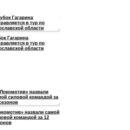
бок Гагарина
равляется в тур по
ославской области
окомотив» назвали самой
ловой командой за 12
зонов