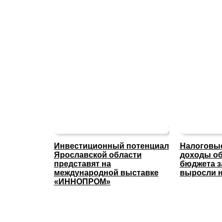
Инвестиционный потенциал
Налоговые
Ярославской области
доходы об
представят на
бюджета з
международной выставке
выросли н
«ИННОПРОМ»