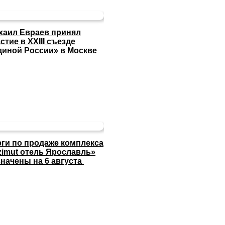
хаил Евраев принял
стие в XXIII съезде
диной России» в Москве
рги по продаже комплекса
zimut отель Ярославль»
значены на 6 августа