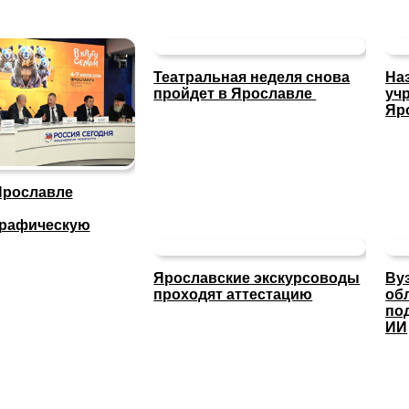
Театральная неделя снова
На
пройдет в Ярославле
уч
Яр
Ярославле
графическую
Ярославские экскурсоводы
Ву
проходят аттестацию
об
по
ИИ