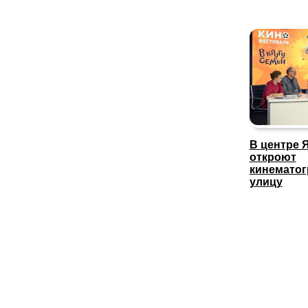
В центре 
откроют
кинемато
улицу