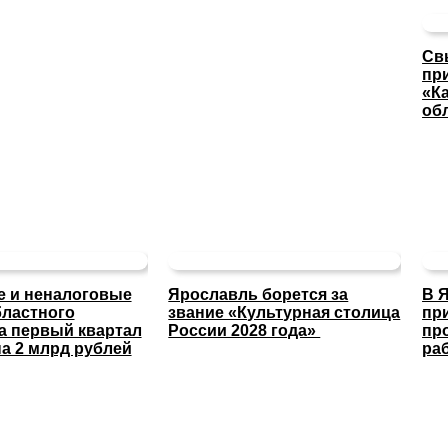
Св
пр
«К
об
 и неналоговые
Ярославль борется за
В 
ластного
звание «Культурная столица
пр
а первый квартал
России 2028 года»
пр
а 2 млрд рублей
ра