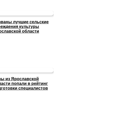
званы лучшие сельские
реждения культуры
ославской области
зы из Ярославской
ласти попали в рейтинг
дготовки специалистов