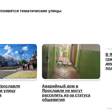
 появятся тематические улицы
В 
гр
де
по
Ярославля
Аварийный дом в
и улицу
Ярославле не могут
а
расселить из-за статуса
общежития