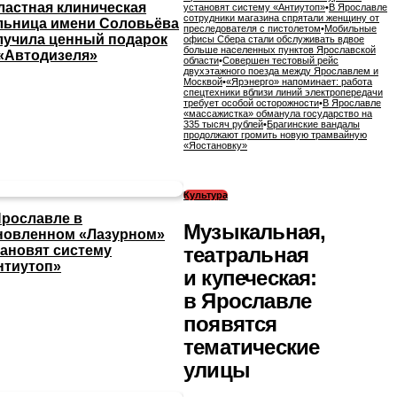
ластная клиническая
установят систему «Антиутоп»
•
В Ярославле
сотрудники магазина спрятали женщину от
льница имени Соловьёва
преследователя с пистолетом
•
Мобильные
лучила ценный подарок
офисы Сбера стали обслуживать вдвое
больше населенных пунктов Ярославской
 «Автодизеля»
области
•
Совершен тестовый рейс
двухэтажного поезда между Ярославлем и
Москвой
•
«Ярэнерго» напоминает: работа
спецтехники вблизи линий электропередачи
требует особой осторожности
•
В Ярославле
«массажистка» обманула государство на
335 тысяч рублей
•
Брагинские вандалы
продолжают громить новую трамвайную
«Яостановку»
Культура
Ярославле в
Музыкальная,
новленном «Лазурном»
театральная
тановят систему
нтиутоп»
и купеческая:
в Ярославле
появятся
тематические
улицы