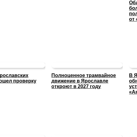
Об
бо
по
от
ярославских
Полноценное трамвайное
В 
ошел проверку
движение в Ярославле
об
откроют в 2027 году
ус
«А