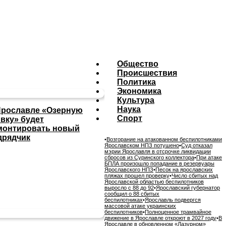
Общество
Происшествия
Политика
Экономика
Культура
Наука
Ярославле «Озерную
Спорт
ивку» будет
монтировать новый
дрядчик
•
Возгорание на атакованном беспилотниками
Ярославском НПЗ потушено
•
Суд отказал
мэрии Ярославля в отсрочке ликвидации
сбросов из Суринского коллектора
•
При атаке
БПЛА произошло попадание в резервуары
Ярославского НПЗ
•
Песок на ярославских
пляжах прошел проверку
•
Число сбитых над
Ярославской областью беспилотников
выросло с 88 до 92
•
Ярославский губернатор
сообщил о 88 сбитых
беспилотниках
•
Ярославль подвергся
массовой атаке украинских
беспилотников
•
Полноценное трамвайное
движение в Ярославле откроют в 2027 году
•
В
Ярославле в обновленном «Лазурном»