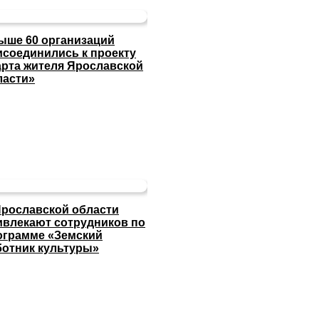
ыше 60 организаций
исоединились к проекту
арта жителя Ярославской
ласти»
Ярославской области
ивлекают сотрудников по
ограмме «Земский
ботник культуры»