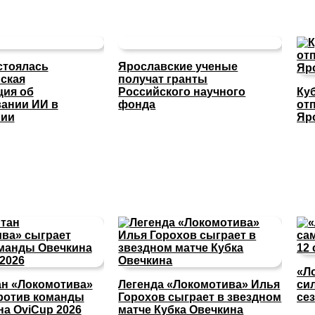
стоялась
Ярославские ученые
ская
получат гранты
ция об
Российского научного
Ку
ании ИИ в
фонда
отп
нии
Яр
«Л
ан «Локомотива»
Легенда «Локомотива» Илья
си
ротив команды
Горохов сыграет в звездном
се
на OviCup 2026
матче Кубка Овечкина