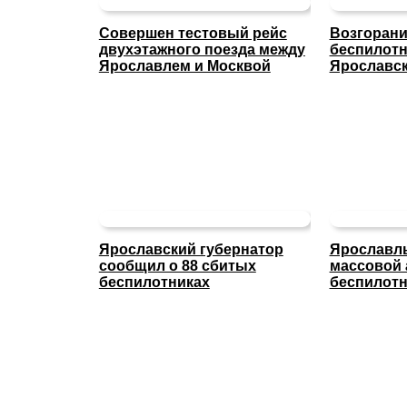
Совершен тестовый рейс
Возгорани
двухэтажного поезда между
беспилот
Ярославлем и Москвой
Ярославс
Ярославский губернатор
Ярославль
сообщил о 88 сбитых
массовой 
беспилотниках
беспилот