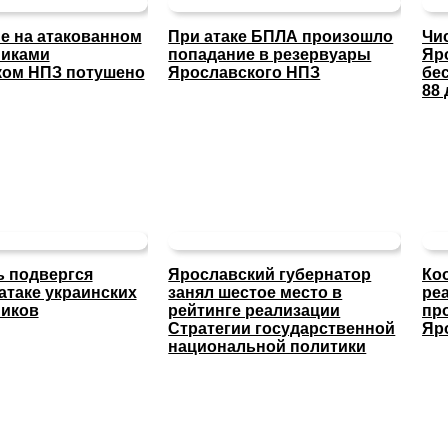
е на атакованном
При атаке БПЛА произошло
Чи
никами
попадание в резервуары
Яр
ком НПЗ потушено
Ярославского НПЗ
бе
88 
 подвергся
Ярославский губернатор
Ко
атаке украинских
занял шестое место в
ре
ников
рейтинге реализации
пр
Стратегии государственной
Яр
национальной политики