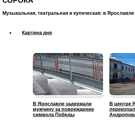
СОРОКА
Музыкальная, театральная и купеческая: в Ярославле
Картина дня
В Ярославле задержали
В центре 
мужчину за повреждение
перекопал
символа Победы
Андропов