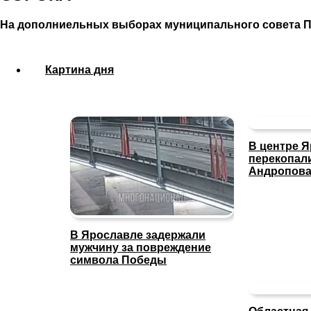
На дополниельных выборах муниципального совета 
Картина дня
В центре 
перекопал
Андропов
В Ярославле задержали
мужчину за повреждение
символа Победы