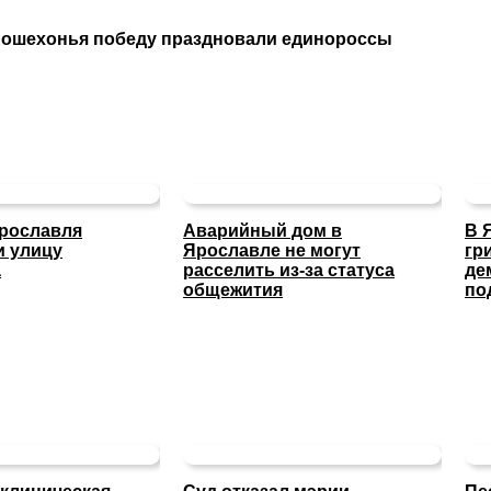
Пошехонья победу праздновали единороссы
Ярославля
Аварийный дом в
В 
и улицу
Ярославле не могут
гр
а
расселить из-за статуса
де
общежития
по