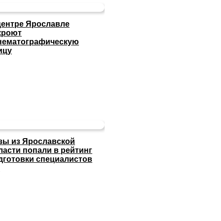
центре Ярославле
кроют
нематографическую
ицу
зы из Ярославской
ласти попали в рейтинг
дготовки специалистов
И