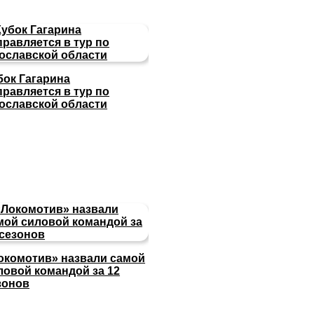
бок Гагарина
правляется в тур по
ославской области
окомотив» назвали самой
ловой командой за 12
зонов