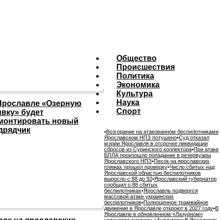
Общество
Происшествия
Политика
Экономика
Культура
Наука
Ярославле «Озерную
Спорт
ивку» будет
монтировать новый
дрядчик
•
Возгорание на атакованном беспилотниками
Ярославском НПЗ потушено
•
Суд отказал
мэрии Ярославля в отсрочке ликвидации
сбросов из Суринского коллектора
•
При атаке
БПЛА произошло попадание в резервуары
Ярославского НПЗ
•
Песок на ярославских
пляжах прошел проверку
•
Число сбитых над
Ярославской областью беспилотников
выросло с 88 до 92
•
Ярославский губернатор
сообщил о 88 сбитых
беспилотниках
•
Ярославль подвергся
массовой атаке украинских
беспилотников
•
Полноценное трамвайное
движение в Ярославле откроют в 2027 году
•
В
Ярославле в обновленном «Лазурном»