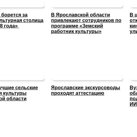
 борется за
В Ярославской области
В 
льтурная столица
привлекают сотрудников по
от
8 года»
программе «Земский
ки
работник культуры»
ул
учшие сельские
Ярославские экскурсоводы
Ву
я культуры
проходят аттестацию
об
ой области
по
И