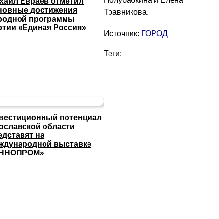
Полубабкина и Елена
хаил Евраев отметил
новные достижения
Травникова.
родной программы
ртии «Единая Россия»
Источник:
ГОРОД
Теги:
вестиционный потенциал
ославской области
едставят на
ждународной выставке
ННОПРОМ»