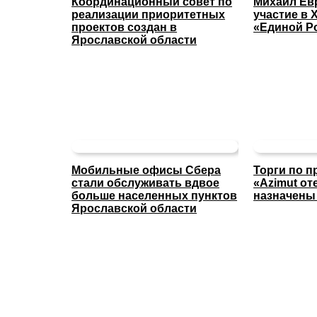
Координационный совет по
Михаил Ев
реализации приоритетных
участие в X
проектов создан в
«Единой Р
Ярославской области
Мобильные офисы Сбера
Торги по п
стали обслуживать вдвое
«Azimut о
больше населенных пунктов
назначены 
Ярославской области