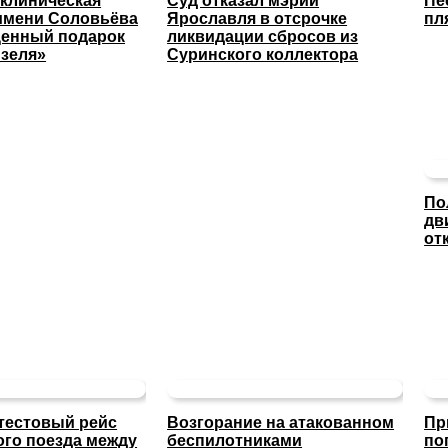
 клиническая
Суд отказал мэрии
Пе
имени Соловьёва
Ярославля в отсрочке
пл
ценный подарок
ликвидации сбросов из
изеля»
Суринского коллектора
По
дв
от
тестовый рейс
Возгорание на атакованном
Пр
ого поезда между
беспилотниками
по