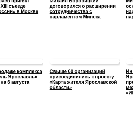
раев принял
Михаил Боровицкий
Ми
XIII съезде
договорился о расширении
ос
оссии» в Москве
сотрудничества с
на
парламентом Минска
па
родаже комплекса
Свыше 60 организаций
Ин
тель Ярославль»
присоединились к проекту
Яр
на 6 августа
«Карта жителя Ярославской
пр
области»
ме
«И