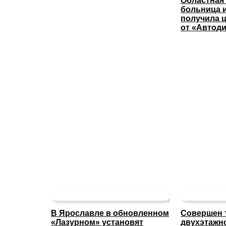
Областная
больница 
получила 
от «Автод
В Ярославле в обновленном
Совершен 
«Лазурном» установят
двухэтажн