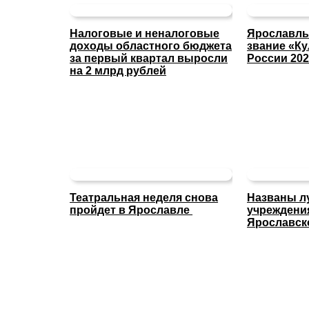
Налоговые и неналоговые
Ярославль
доходы областного бюджета
звание «Ку
за первый квартал выросли
России 202
на 2 млрд рублей
Театральная неделя снова
Названы л
пройдет в Ярославле
учреждени
Ярославск