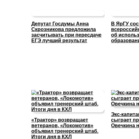
Депутат Госдумы Анна
В ЯрГУ со
Скрозникова предложила
всероссий
засчитывать при пересдаче
об исполь
ЕГЭ лучший результат
образован
Экс-капит
«Трактор» возвращает
сыграет п
ветеранов, «Локомотив»
Овечкина н
объявил тренерский штаб.
Итоги дня в КХЛ