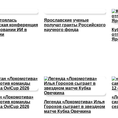
стоялась
Ярославские ученые
ская конференция
получат гранты Российского
зовании ИИ в
научного фонда
Ку
ии
от
Яр
ан «Локомотива»
«Л
ротив команды
Легенда «Локомотива» Илья
си
а OviCup 2026
Горохов сыграет в звездном
се
матче Кубка Овечкина