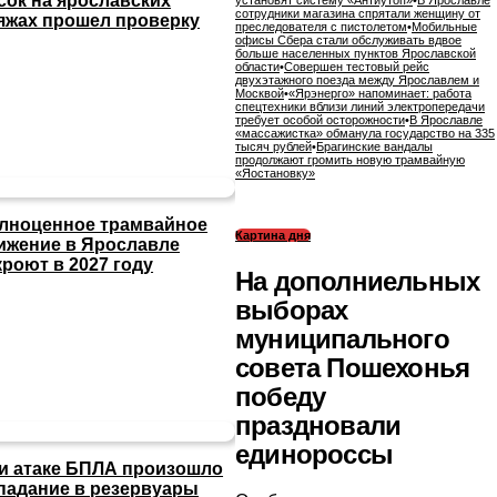
сок на ярославских
установят систему «Антиутоп»
•
В Ярославле
сотрудники магазина спрятали женщину от
яжах прошел проверку
преследователя с пистолетом
•
Мобильные
офисы Сбера стали обслуживать вдвое
больше населенных пунктов Ярославской
области
•
Совершен тестовый рейс
двухэтажного поезда между Ярославлем и
Москвой
•
«Ярэнерго» напоминает: работа
спецтехники вблизи линий электропередачи
требует особой осторожности
•
В Ярославле
«массажистка» обманула государство на 335
тысяч рублей
•
Брагинские вандалы
продолжают громить новую трамвайную
«Яостановку»
лноценное трамвайное
Картина дня
ижение в Ярославле
кроют в 2027 году
На дополниельных
выборах
муниципального
совета Пошехонья
победу
праздновали
единороссы
и атаке БПЛА произошло
падание в резервуары