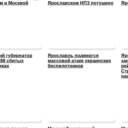
м и Москвой
Ярославском НПЗ потушено
Яр
ий губернатор
Ярославль подвергся
Яр
 88 сбитых
массовой атаке украинских
за
иках
беспилотников
ре
Ст
на