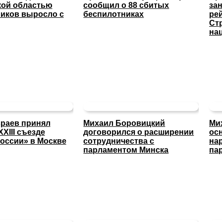
кой областью
сообщил о 88 сбитых
за
иков выросло с
беспилотниках
ре
Ст
на
раев принял
Михаил Боровицкий
Ми
XXIII съезде
договорился о расширении
ос
оссии» в Москве
сотрудничества с
на
парламентом Минска
па