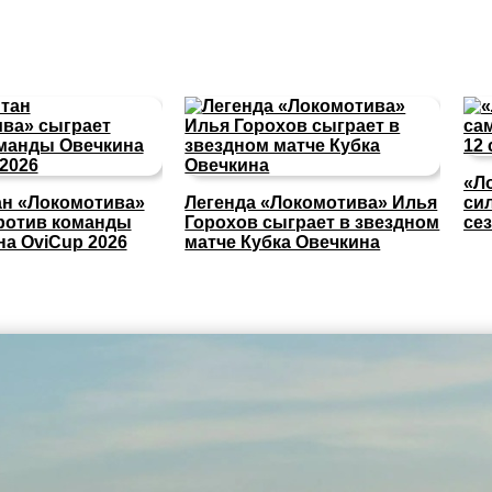
«Л
ан «Локомотива»
Легенда «Локомотива» Илья
си
ротив команды
Горохов сыграет в звездном
се
на OviCup 2026
матче Кубка Овечкина