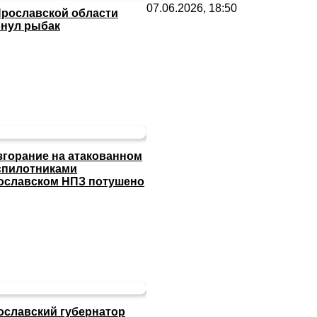
07.06.2026, 18:50
Ярославской области
онул рыбак
згорание на атакованном
спилотниками
ославском НПЗ потушено
ославский губернатор