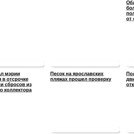
Об
бо
по
от
ал мэрии
Песок на ярославских
По
 в отсрочке
пляжах прошел проверку
дв
и сбросов из
отк
о коллектора