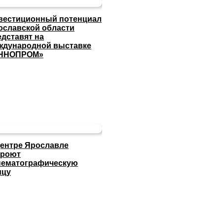
вестиционный потенциал
ославской области
едставят на
ждународной выставке
ННОПРОМ»
центре Ярославле
кроют
нематографическую
ицу