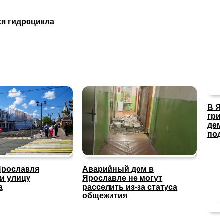
ся гидроцикла
В 
гр
де
по
Ярославля
Аварийный дом в
и улицу
Ярославле не могут
а
расселить из-за статуса
общежития