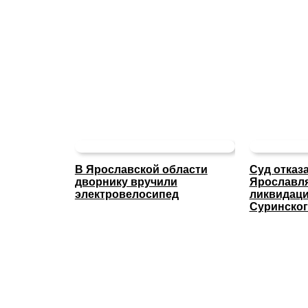
В Ярославской области
Суд отказ
дворнику вручили
Ярославля
электровелосипед
ликвидаци
Суринског