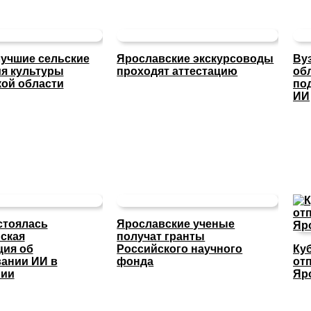
учшие сельские
Ярославские экскурсоводы
Ву
я культуры
проходят аттестацию
об
ой области
по
ИИ
стоялась
Ярославские ученые
ская
получат гранты
ция об
Российского научного
Ку
ании ИИ в
фонда
отп
нии
Яр