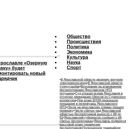
Общество
Происшествия
Политика
Экономика
Культура
Наука
Ярославле «Озерную
Спорт
ивку» будет
монтировать новый
дрядчик
•
В Ярославской области дворнику вручили
электровелосипед
•
В Ярославской области
утонул рыбак
•
Возгорание на атакованном
беспилотниками Ярославском НПЗ
потушено
•
Суд отказал мэрии Ярославля в
отсрочке ликвидации сбросов из Суринского
коллектора
•
При атаке БПЛА произошло
попадание в резервуары Ярославского
НПЗ
•
Песок на ярославских пляжах прошел
проверку
•
Число сбитых над Ярославской
областью беспилотников выросло с 88 до
92
•
Ярославский губернатор сообщил о 88
сбитых беспилотниках
•
Ярославль подвергся
массовой атаке украинских
беспилотников
•
Полноценное трамвайное