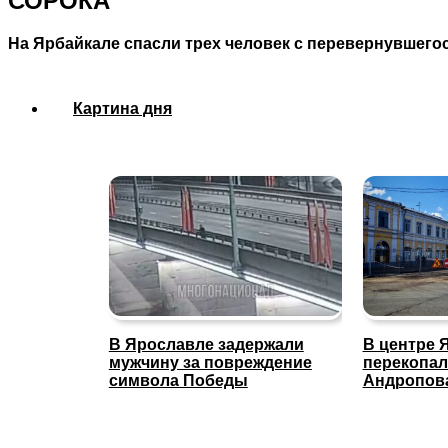
СОРОКА
На Ярбайкале спасли трех человек с перевернувшего
Картина дня
В Ярославле задержали
В центре 
мужчину за повреждение
перекопал
символа Победы
Андропов