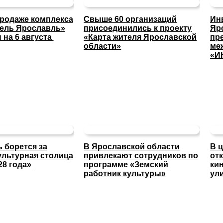
продаже комплекса
Свыше 60 организаций
Ин
тель Ярославль»
присоединились к проекту
Яр
 на 6 августа
«Карта жителя Ярославской
пр
области»
ме
«И
 борется за
В Ярославской области
В 
ультурная столица
привлекают сотрудников по
от
28 года»
программе «Земский
ки
работник культуры»
ул