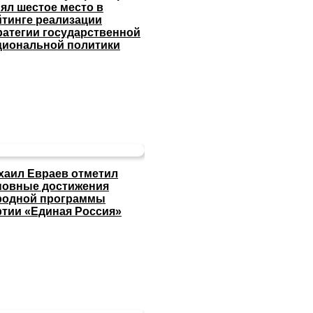
нял шестое место в
йтинге реализации
ратегии государственной
циональной политики
хаил Евраев отметил
новные достижения
родной программы
ртии «Единая Россия»