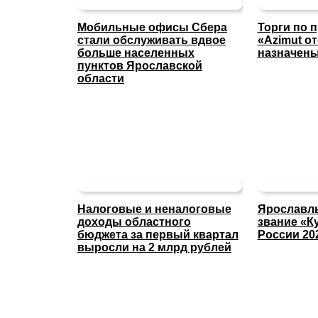
Мобильные офисы Сбера
Торги по 
стали обслуживать вдвое
«Azimut о
больше населенных
назначены
пунктов Ярославской
области
Налоговые и неналоговые
Ярославль
доходы областного
звание «К
бюджета за первый квартал
России 20
выросли на 2 млрд рублей