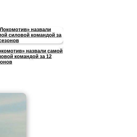
окомотив» назвали самой
ловой командой за 12
зонов