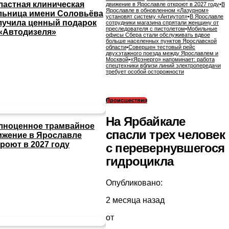
ластная клиническая
движение в Ярославле откроют в 2027 году
•
В
Ярославле в обновленном «Лазурном»
льница имени Соловьёва
установят систему «Антиутоп»
•
В Ярославле
лучила ценный подарок
сотрудники магазина спрятали женщину от
преследователя с пистолетом
•
Мобильные
 «Автодизеля»
офисы Сбера стали обслуживать вдвое
больше населенных пунктов Ярославской
области
•
Совершен тестовый рейс
двухэтажного поезда между Ярославлем и
Москвой
•
«Ярэнерго» напоминает: работа
спецтехники вблизи линий электропередачи
требует особой осторожности
Происшествия
На Ярбайкале
лноценное трамвайное
спасли трех человек
ижение в Ярославле
роют в 2027 году
с перевернувшегося
гидроцикла
Опубликовано:
2 месяца назад
от