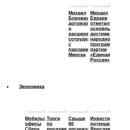
Михаил
Михаил
Боровицкий
Евраев
договорился
отметил
о
основные
расширении
достижения
сотрудничества
народной
с
программы
парламентом
партии
Минска
«Единая
Россия»
Экономика
Мобильные
Торги
Свыше
Инвестиционны
офисы
по
60
потенциал
Сбера
продаже
организаций
Ярославской