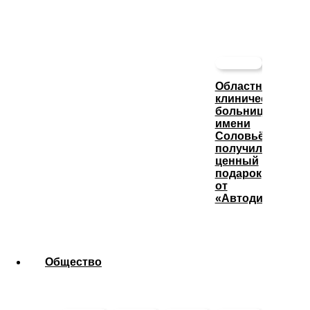
Областная
клиническая
больница
имени
Соловьёва
получила
ценный
подарок
от
«Автодизеля»
Общество