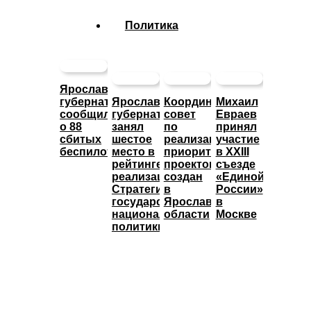
Политика
Ярославский
губернатор
Ярославский
Координационный
Михаил
сообщил
губернатор
совет
Евраев
о 88
занял
по
принял
сбитых
шестое
реализации
участие
беспилотниках
место в
приоритетных
в XXIII
рейтинге
проектов
съезде
реализации
создан
«Единой
Стратегии
в
России»
государственной
Ярославской
в
национальной
области
Москве
политики