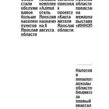
стали
комплекса
присоединились
области
обслуживать
«Azimut
к
представят
вдвое
отель
проекту
на
больше
Ярославль»
«Карта
международной
населенных
назначены
жителя
выставке
пунктов
на 6
Ярославской
«ИННОПРОМ»
Ярославской
августа
области»
области
Налоговые
и
неналоговые
доходы
областного
бюджета
за
первый
квартал