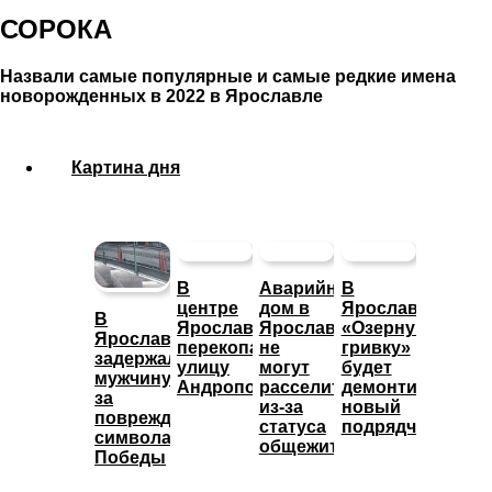
СОРОКА
Назвали самые популярные и самые редкие имена
новорожденных в 2022 в Ярославле
Картина дня
В
Аварийный
В
центре
дом в
Ярославле
В
Ярославля
Ярославле
«Озерную
Ярославле
перекопали
не
гривку»
задержали
улицу
могут
будет
мужчину
Андропова
расселить
демонтировать
за
из-за
новый
повреждение
статуса
подрядчик
символа
общежития
Победы