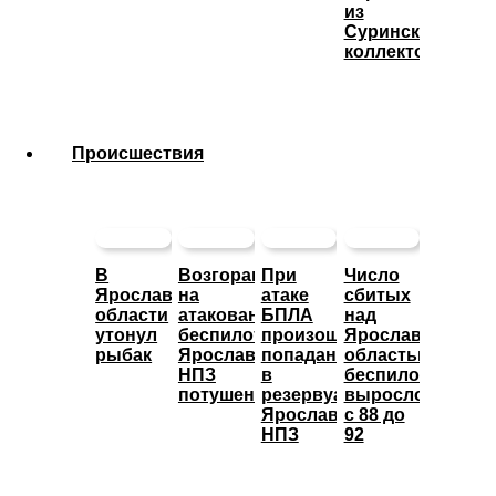
из
Суринского
коллектора
Происшествия
В
Возгорание
При
Число
Ярославской
на
атаке
сбитых
области
атакованном
БПЛА
над
утонул
беспилотниками
произошло
Ярославской
рыбак
Ярославском
попадание
областью
НПЗ
в
беспилотников
потушено
резервуары
выросло
Ярославского
с 88 до
НПЗ
92