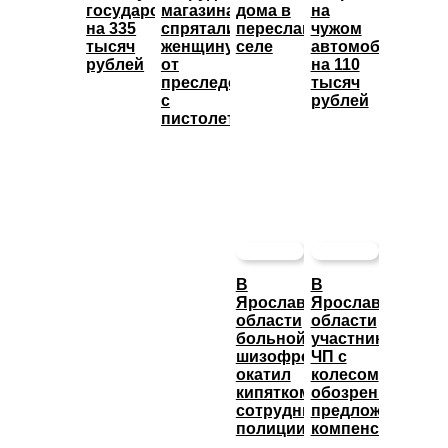
государство
магазина
дома в
на
на 335
спрятали
переславском
чужом
тысяч
женщину
селе
автомобиле
рублей
от
на 110
преследователя
тысяч
с
рублей
пистолетом
В
В
Ярославской
Ярославской
области
области
больной
участникам
шизофренией
ЧП с
окатил
колесом
кипятком
обозрения
сотрудника
предложили
полиции
компенсацию