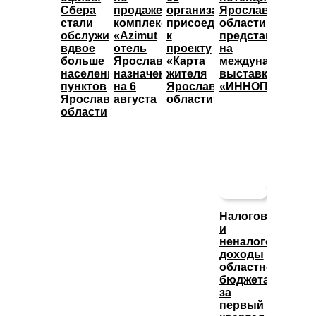
Сбера
продаже
организаций
Ярославской
стали
комплекса
присоединились
области
обслуживать
«Azimut
к
представят
вдвое
отель
проекту
на
больше
Ярославль»
«Карта
международной
населенных
назначены
жителя
выставке
пунктов
на 6
Ярославской
«ИННОПРОМ»
Ярославской
августа
области»
области
Налоговые
и
неналоговые
доходы
областного
бюджета
за
первый