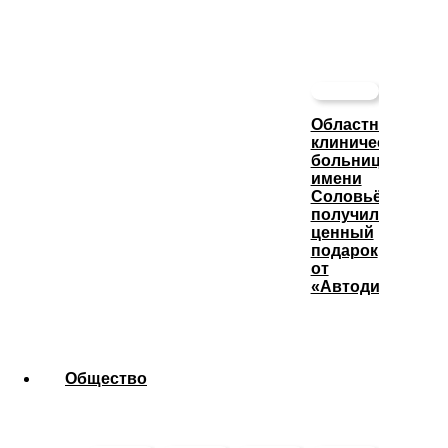
Областная
клиническая
больница
имени
Соловьёва
получила
ценный
подарок
от
«Автодизеля»
Общество