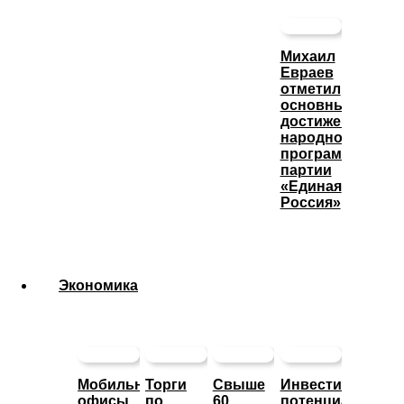
Михаил
Евраев
отметил
основные
достижения
народной
программы
партии
«Единая
Россия»
Экономика
Мобильные
Торги
Свыше
Инвестиционны
офисы
по
60
потенциал