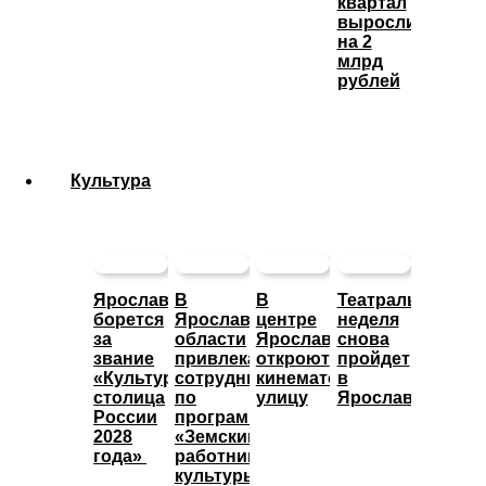
квартал
выросли
на 2
млрд
рублей
Культура
Ярославль
В
В
Театральная
борется
Ярославской
центре
неделя
за
области
Ярославле
снова
звание
привлекают
откроют
пройдет
«Культурная
сотрудников
кинематографическую
в
столица
по
улицу
Ярославле
России
программе
2028
«Земский
года»
работник
культуры»