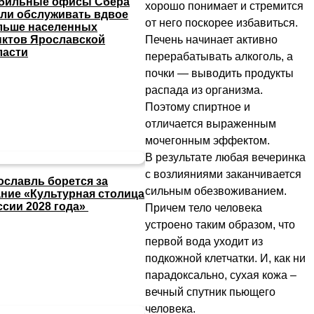
бильные офисы Сбера
хорошо понимает и стремится
али обслуживать вдвое
от него поскорее избавиться.
льше населенных
Печень начинает активно
нктов Ярославской
ласти
перерабатывать алкоголь, а
почки — выводить продукты
распада из организма.
Поэтому спиртное и
отличается выраженным
мочегонным эффектом.
В результате любая вечеринка
с возлияниями заканчивается
ославль борется за
сильным обезвоживанием.
ание «Культурная столица
ссии 2028 года»
Причем тело человека
устроено таким образом, что
первой вода уходит из
подкожной клетчатки. И, как ни
парадоксально, сухая кожа –
вечный спутник пьющего
человека.