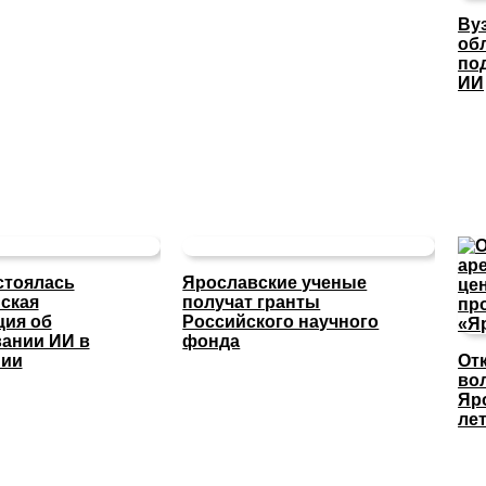
Ву
об
по
ИИ
стоялась
Ярославские ученые
ская
получат гранты
ция об
Российского научного
ании ИИ в
фонда
нии
От
во
Яр
ле