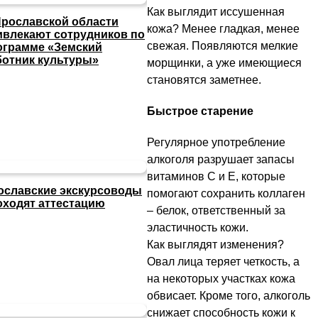
Как выглядит иссушенная
Ярославской области
кожа? Менее гладкая, менее
ивлекают сотрудников по
свежая. Появляются мелкие
ограмме «Земский
ботник культуры»
морщинки, а уже имеющиеся
становятся заметнее.
Быстрое старение
Регулярное употребление
алкоголя разрушает запасы
витаминов C и E, которые
ославские экскурсоводы
помогают сохранить коллаген
оходят аттестацию
– белок, ответственный за
эластичность кожи.
Как выглядят изменения?
Овал лица теряет четкость, а
на некоторых участках кожа
обвисает. Кроме того, алкоголь
снижает способность кожи к