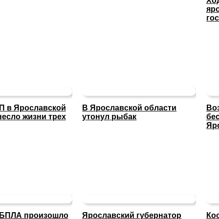
Хо
яр
го
П в Ярославской
В Ярославской области
Во
несло жизни трех
утонул рыбак
бе
Яр
 БПЛА произошло
Ярославский губернатор
Ко