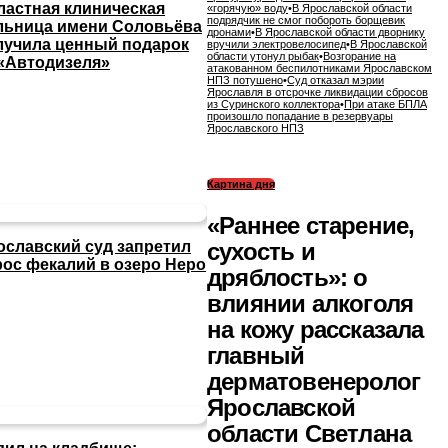
ластная клиническая
«горячую» воду
•
В Ярославской области
подрядчик не смог побороть борщевик
льница имени Соловьёва
дронами
•
В Ярославской области дворнику
лучила ценный подарок
вручили электровелосипед
•
В Ярославской
области утонул рыбак
•
Возгорание на
 «Автодизеля»
атакованном беспилотниками Ярославском
НПЗ потушено
•
Суд отказал мэрии
Ярославля в отсрочке ликвидации сбросов
из Суринского коллектора
•
При атаке БПЛА
произошло попадание в резервуары
Ярославского НПЗ
Картина дня
«Раннее старение,
сухость и
ославский суд запретил
рос фекалий в озеро Неро
дряблость»: о
влиянии алкоголя
на кожу рассказала
главный
дерматовенеролог
Ярославской
области Светлана