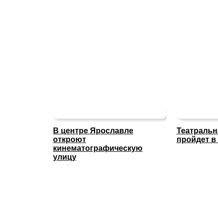
В центре Ярославле
Театральн
откроют
пройдет в
кинематографическую
улицу