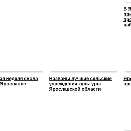
В 
пр
пр
ра
ая неделя снова
Названы лучшие сельские
Яр
 Ярославле
учреждения культуры
пр
Ярославской области