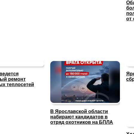
Об
бо
по
от
 ведется
Яр
ный ремонт
сб
х теплосетей
В Ярославской области
набирают кандидатов в
отряд охотников на БПЛА