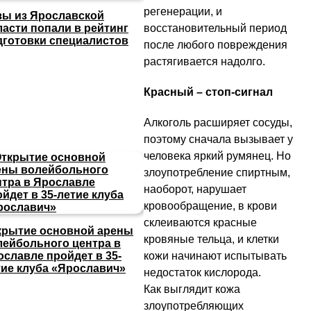
регенерации, и
зы из Ярославской
восстановительный период
ласти попали в рейтинг
дготовки специалистов
после любого повреждения
растягивается надолго.
Красный – стоп-сигнал
Алкоголь расширяет сосуды,
поэтому сначала вызывает у
человека яркий румянец. Но
злоупотребление спиртным,
наоборот, нарушает
кровообращение, в крови
склеиваются красные
крытие основной арены
кровяные тельца, и клетки
лейбольного центра в
кожи начинают испытывать
ославле пройдет в 35-
тие клуба «Ярославич»
недостаток кислорода.
Как выглядит кожа
злоупотребляющих