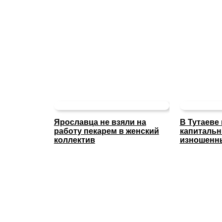
Ярославца не взяли на
В Тутаеве
работу пекарем в женский
капиталь
коллектив
изношенны