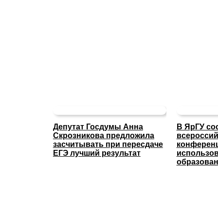
Депутат Госдумы Анна
В ЯрГУ со
Скрозникова предложила
всероссий
засчитывать при пересдаче
конферен
ЕГЭ лучший результат
использов
образова