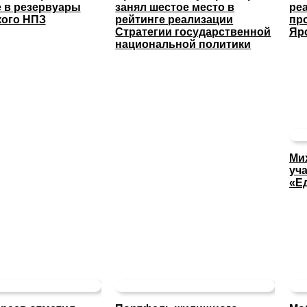
 в резервуары
занял шестое место в
ре
кого НПЗ
рейтинге реализации
пр
Стратегии государственной
Яр
национальной политики
Ми
уча
«Е