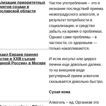
ализации приоритетных
Частое употребление – это и
оектов создан в
незнание последствий приема
ославской области
низкоградусного алкоголя, и
результат потребности в
социализации, и средство
забыть на время о проблемах.
Однако сами проблемы – в
частности, со здоровьем —
только накапливаются.
хаил Евраев принял
И если инсульт или цирроз
стие в XXIII съезде
диной России» в Москве
печени еще довольно далеки,
то на внешнем виде
регулярный прием алкоголя
сказывается довольно быстро.
Сухая кожа
Алкоголь – яд. Организм это