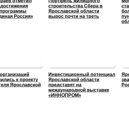
раев отметил
Портфель жилищного
Мо
 достижения
строительства Сбера в
ст
 программы
Ярославской области
бо
диная Россия»
вырос почти на треть
пу
об
организаций
Инвестиционный потенциал
Яр
ились к проекту
Ярославской области
зв
теля Ярославской
представят на
Ро
международной выставке
«ИННОПРОМ»