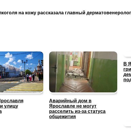
 алкоголя на кожу рассказала главный дерматовенерол
В 
гр
де
по
Ярославля
Аварийный дом в
и улицу
Ярославле не могут
а
расселить из-за статуса
общежития