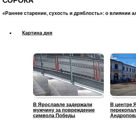
СОРОКА
«Раннее старение, сухость и дряблость»: о влиянии
Картина дня
В Ярославле задержали
В центре 
мужчину за повреждение
перекопал
символа Победы
Андропов