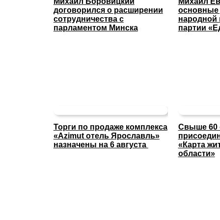
Михаил Боровицкий
Михаил Ев
договорился о расширении
основные
сотрудничества с
народной
парламентом Минска
партии «Е
Торги по продаже комплекса
Свыше 60 
«Azimut отель Ярославль»
присоедин
назначены на 6 августа
«Карта жи
области»