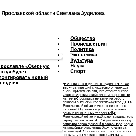
ог Ярославской области Светлана Зудилова
Общество
Происшествия
Политика
Экономика
Культура
Наука
Ярославле «Озерную
Спорт
ивку» будет
монтировать новый
дрядчик
•
В Ярославле водитель отсудил почти 100
тысяч за упавший с надземного перехода
снег
•
Портфель жилищного строительства
Сбера в Ярославской области вырос почти
на треть
•
Ярославца не взяли на работу
пекарем в женский коллектив
•
Жуткое ДТП в
Ярославской области унесло жизни трех
человек
•
В Тутаеве ведется капитальный
ремонт изношенных теплосетей
•
В
Ярославской области набирают кандидатов в
отряд охотников на БПЛА
•
Ярославский суд
запретил сброс фекалий в озеро Неро
•
Ходил
на кладбище: ярославца будут судить за
госизмену
•
В Ярославле жители с помощью
прокуратуры добились перерасчета за