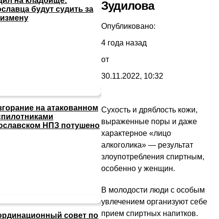
дил на кладбище:
Зудилова
ославца будут судить за
сизмену
Опубликовано:
4 года назад
от
30.11.2022, 10:32
згорание на атакованном
Сухость и дряблость кожи,
спилотниками
выраженные поры и даже
ославском НПЗ потушено
характерное «лицо
алкоголика» — результат
злоупотребления спиртным,
особенно у женщин.
В молодости люди с особым
увлечением организуют себе
прием спиртных напитков.
ординационный совет по