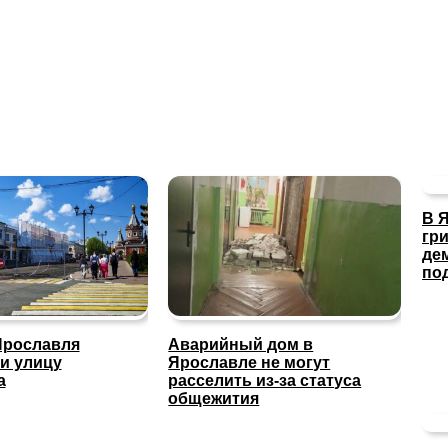
В 
гр
де
по
Ярославля
Аварийный дом в
и улицу
Ярославле не могут
а
расселить из-за статуса
общежития