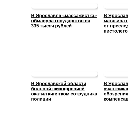
В Ярославле «массажистка»
В Ярослав
обманула государство на
магазина 
335 тысяч рублей
от пресле
пистолет
В Ярославской области
В Ярослав
больной шизофренией
участника
окатил кипятком сотрудника
обозрени
полиции
компенса