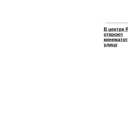
В центре 
откроют
кинемато
улицу