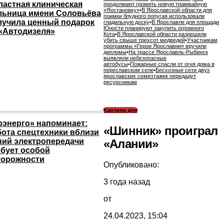
ластная клиническая
продолжают громить новую трамвайную
«Яостановку»
•
В Ярославской области для
льница имени Соловьёва
поимки блудного попугая использовали
лучила ценный подарок
гладильную доску
•
В Ярославле для площади
Юности планируют закупить огромного
 «Автодизеля»
Кота
•
В Ярославской области разрешили
убить свыше трехсот медведей
•
Участникам
программы «Герои Ярославии» вручили
дипломы
•
На трассе Ярославль-Рыбинск
выявляли небезопасные
автобусы
•
Пожарные спасли от огня дома в
переславском селе
•
Бесхозные сети двух
ярославских семиэтажек передадут
ресурсникам
Картина дня
рэнерго» напоминает:
«Шинник» проиграл
бота спецтехники вблизи
«Алании»
ний электропередачи
ебует особой
торожности
Опубликовано:
3 года назад
от
24.04.2023, 15:04