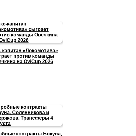
с-капитан «Локомотива»
грает против команды
ечкина на OviCup 2026
обные контракты Бокуна,