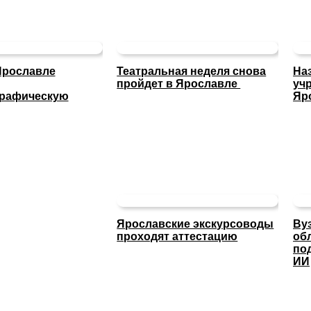
Ярославле
Театральная неделя снова
На
пройдет в Ярославле
уч
графическую
Яр
Ярославские экскурсоводы
Ву
проходят аттестацию
об
по
ИИ