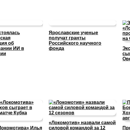
стоялась
Ярославские ученые
ская
получат гранты
ция об
Российского научного
ании ИИ в
фонда
Эк
нии
сы
Ов
«Локомотив» назвали самой
Локомотива» Илья
силовой командой за 12
Пр