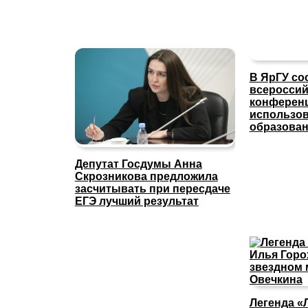
В ЯрГУ со
всероссий
конферен
использов
образова
Депутат Госдумы Анна
Скрозникова предложила
засчитывать при пересдаче
ЕГЭ лучший результат
Легенда «