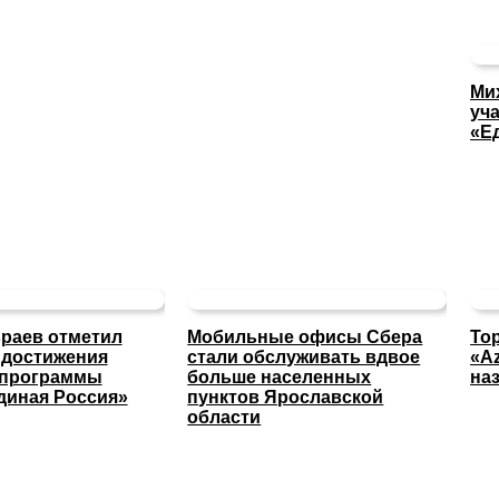
Ми
уча
«Е
раев отметил
Мобильные офисы Сбера
То
 достижения
стали обслуживать вдвое
«A
 программы
больше населенных
на
диная Россия»
пунктов Ярославской
области