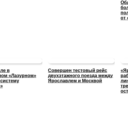
Об
бо
по
от
ле в
Совершен тестовый рейс
«Я
ном «Лазурном»
двухэтажного поезда между
ра
 систему
Ярославлем и Москвой
ли
п»
тр
ос