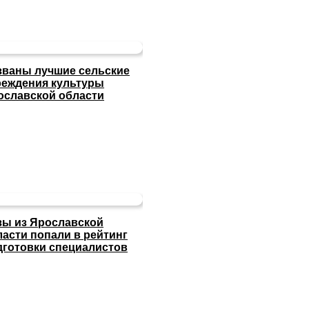
званы лучшие сельские
реждения культуры
ославской области
зы из Ярославской
ласти попали в рейтинг
дготовки специалистов