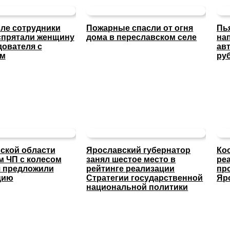
ле сотрудники
Пожарные спасли от огня
Пь
спрятали женщину
дома в переславском селе
на
дователя с
ав
ом
ру
ской области
Ярославский губернатор
Ко
м ЧП с колесом
занял шестое место в
ре
я предложили
рейтинге реализации
пр
цию
Стратегии государственной
Яр
национальной политики