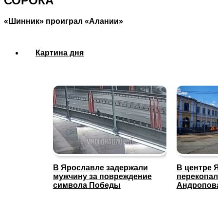
СОРОКА
«Шинник» проиграл «Алании»
Картина дня
В Ярославле задержали
В центре 
мужчину за повреждение
перекопал
символа Победы
Андропов