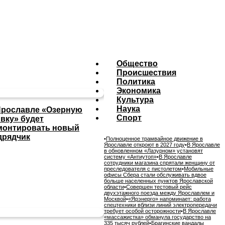
Общество
Происшествия
Политика
Экономика
Культура
Наука
Ярославле «Озерную
Спорт
ивку» будет
монтировать новый
дрядчик
•
Полноценное трамвайное движение в
Ярославле откроют в 2027 году
•
В Ярославле
в обновленном «Лазурном» установят
систему «Антиутоп»
•
В Ярославле
сотрудники магазина спрятали женщину от
преследователя с пистолетом
•
Мобильные
офисы Сбера стали обслуживать вдвое
больше населенных пунктов Ярославской
области
•
Совершен тестовый рейс
двухэтажного поезда между Ярославлем и
Москвой
•
«Ярэнерго» напоминает: работа
спецтехники вблизи линий электропередачи
требует особой осторожности
•
В Ярославле
«массажистка» обманула государство на
335 тысяч рублей
•
Брагинские вандалы