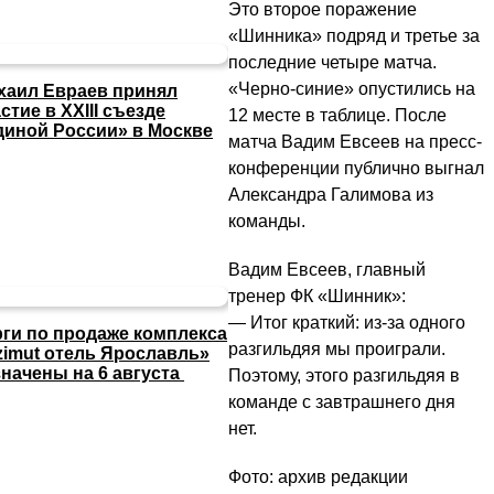
Это второе поражение
«Шинника» подряд и третье за
последние четыре матча.
«Черно-синие» опустились на
хаил Евраев принял
стие в XXIII съезде
12 месте в таблице. После
диной России» в Москве
матча Вадим Евсеев на пресс-
конференции публично выгнал
Александра Галимова из
команды.
Вадим Евсеев, главный
тренер ФК «Шинник»:
— Итог краткий: из-за одного
рги по продаже комплекса
разгильдяя мы проиграли.
zimut отель Ярославль»
значены на 6 августа
Поэтому, этого разгильдяя в
команде с завтрашнего дня
нет.
Фото: архив редакции