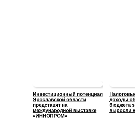
Инвестиционный потенциал
Налоговые
Ярославской области
доходы об
представят на
бюджета з
международной выставке
выросли н
«ИННОПРОМ»