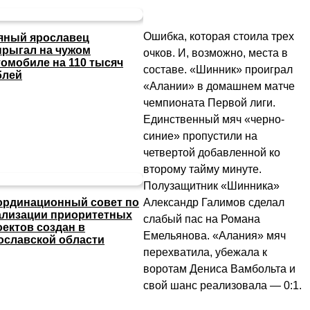
Ошибка, которая стоила трех
яный ярославец
прыгал на чужом
очков. И, возможно, места в
томобиле на 110 тысяч
составе. «Шинник» проиграл
блей
«Алании» в домашнем матче
чемпионата Первой лиги.
Единственный мяч «черно-
синие» пропустили на
четвертой добавленной ко
второму тайму минуте.
Полузащитник «Шинника»
Александр Галимов сделал
ординационный совет по
ализации приоритетных
слабый пас на Романа
оектов создан в
Емельянова. «Алания» мяч
ославской области
перехватила, убежала к
воротам Дениса Вамбольта и
свой шанс реализовала — 0:1.