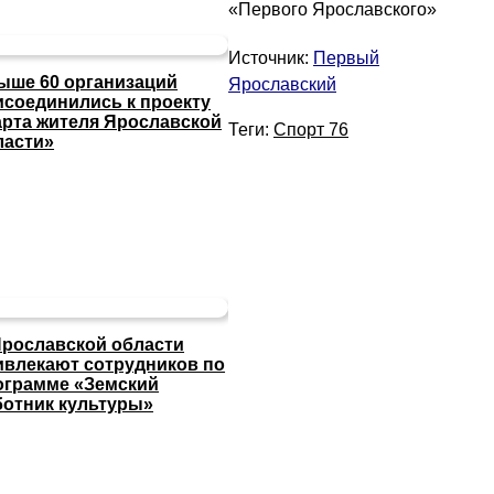
«Первого Ярославского»
Источник:
Первый
ыше 60 организаций
Ярославский
исоединились к проекту
арта жителя Ярославской
Теги:
Спорт 76
ласти»
Ярославской области
ивлекают сотрудников по
ограмме «Земский
ботник культуры»