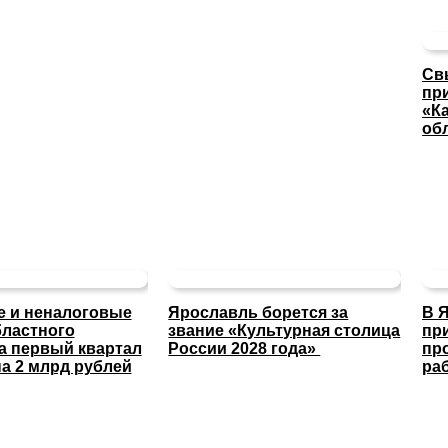
Св
пр
«К
об
 и неналоговые
Ярославль борется за
В 
ластного
звание «Культурная столица
пр
а первый квартал
России 2028 года»
пр
а 2 млрд рублей
ра