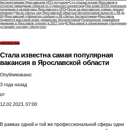
беспилотниками Ярославском НПЗ потушено
•
Суд отказал мэрии Ярославля в
отсрочке ликвидации сбросов из Суринского коллектора
•
При атаке БПЛА произошло
попадание в резервуары Ярославского НПЗ
•
Песок на ярославских пляжах прошел
проверку
•
Число сбитых над Ярославской областью беспилотников выросло с 88 до
92
•
Ярославский губернатор сообщил о 88 сбитых беспилотниках
•
Ярославль
подвергся массовой атаке украинских беспилотников
•
Полноценное трамвайное
движение в Ярославле откроют в 2027 году
•
В Ярославле в обновленном «Лазурном»
установят систему «Антиутоп»
Картина дня
Стала известна самая популярная
вакансия в Ярославской области
Опубликовано:
3 года назад
от
12.02.2023, 07:00
В рамках одной и той же профессиональной сферы одни