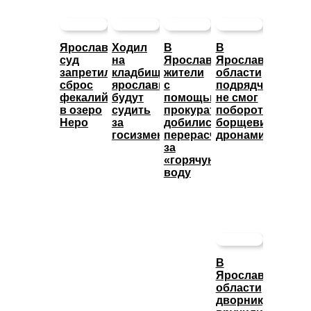
Ярославский
Ходил
В
В
суд
на
Ярославле
Ярославской
запретил
кладбище:
жители
области
сброс
ярославца
с
подрядчик
фекалий
будут
помощью
не смог
в озеро
судить
прокуратуры
побороть
Неро
за
добились
борщевик
госизмену
перерасчета
дронами
за
«горячую»
воду
В
Ярославской
области
дворнику