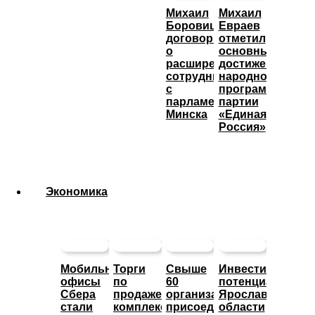
Михаил
Михаил
Боровицкий
Евраев
договорился
отметил
о
основные
расширении
достижения
сотрудничества
народной
с
программы
парламентом
партии
Минска
«Единая
Россия»
Экономика
Мобильные
Торги
Свыше
Инвестиционны
офисы
по
60
потенциал
Сбера
продаже
организаций
Ярославской
стали
комплекса
присоединились
области