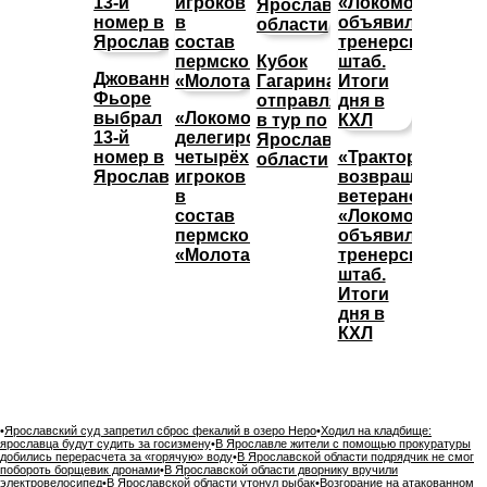
Кубок
Джованни
Гагарина
Фьоре
отправляется
выбрал
«Локомотив»
в тур по
13-й
делегировал
Ярославской
номер в
четырёх
«Трактор»
области
Ярославле
игроков
возвращает
в
ветеранов,
состав
«Локомотив»
пермского
объявил
«Молота»
тренерский
штаб.
Итоги
дня в
КХЛ
•
Ярославский суд запретил сброс фекалий в озеро Неро
•
Ходил на кладбище:
ярославца будут судить за госизмену
•
В Ярославле жители с помощью прокуратуры
добились перерасчета за «горячую» воду
•
В Ярославской области подрядчик не смог
побороть борщевик дронами
•
В Ярославской области дворнику вручили
электровелосипед
•
В Ярославской области утонул рыбак
•
Возгорание на атакованном