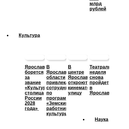
млрд
рублей
Культура
Ярославль
В
В
Театральная
борется
Ярославской
центре
неделя
за
области
Ярославле
снова
звание
привлекают
откроют
пройдет
«Культурная
сотрудников
кинематографическую
в
столица
по
улицу
Ярославле
России
программе
2028
«Земский
года»
работник
культуры»
Наука