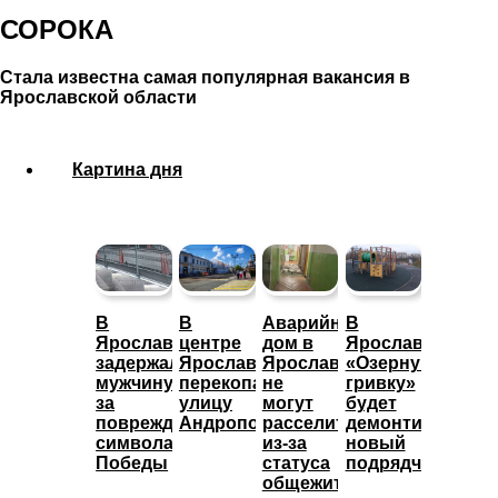
СОРОКА
Стала известна самая популярная вакансия в
Ярославской области
Картина дня
В
В
Аварийный
В
Ярославле
центре
дом в
Ярославле
задержали
Ярославля
Ярославле
«Озерную
мужчину
перекопали
не
гривку»
за
улицу
могут
будет
повреждение
Андропова
расселить
демонтировать
символа
из-за
новый
Победы
статуса
подрядчик
общежития