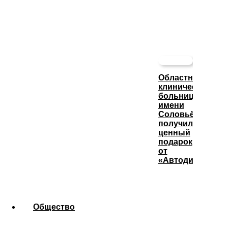
Областная
клиническая
больница
имени
Соловьёва
получила
ценный
подарок
от
«Автодизеля»
Общество