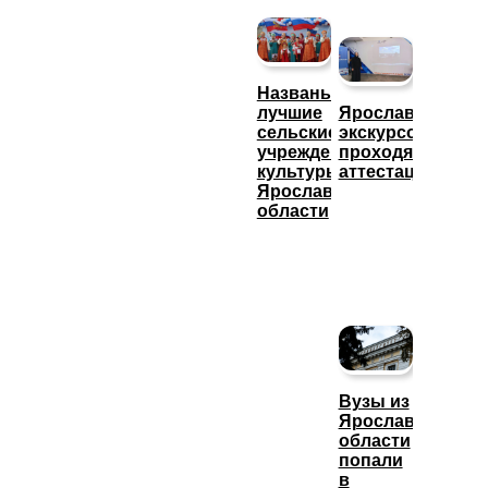
Названы
лучшие
Ярославские
сельские
экскурсоводы
учреждения
проходят
культуры
аттестацию
Ярославской
области
Вузы из
Ярославской
области
попали
в