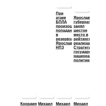
При
атаке
Ярославский
БПЛА
губернатор
произошло
занял
попадание
шестое
в
место в
резервуары
рейтинге
Ярославского
реализации
НПЗ
Стратегии
государственно
национальной
политики
Координационный
Михаил
Михаил
Михаил