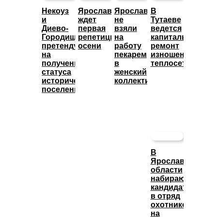
Некоуз
Ярославцев
Ярославца
В
и
ждет
не
Тутаеве
Диево-
первая
взяли
ведется
Городище
репетиция
на
капитальный
претендуют
осени
работу
ремонт
на
пекарем
изношенных
получение
в
теплосетей
статуса
женский
исторических
коллектив
поселений
В
Ярославской
области
набирают
кандидатов
в отряд
охотников
на