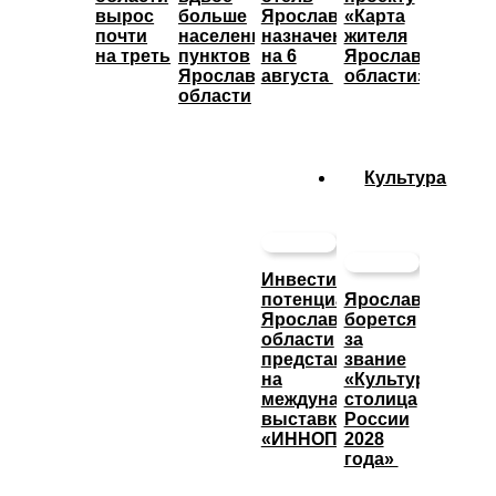
вырос
больше
Ярославль»
«Карта
почти
населенных
назначены
жителя
на треть
пунктов
на 6
Ярославской
Ярославской
августа
области»
области
Культура
Инвестиционный
потенциал
Ярославль
Ярославской
борется
области
за
представят
звание
на
«Культурная
международной
столица
выставке
России
«ИННОПРОМ»
2028
года»