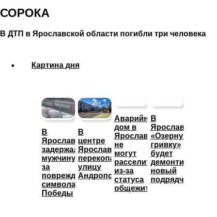
СОРОКА
В ДТП в Ярославской области погибли три человека
Картина дня
Аварийный
В
дом в
Ярославле
В
В
Ярославле
«Озерную
Ярославле
центре
не
гривку»
задержали
Ярославля
могут
будет
мужчину
перекопали
расселить
демонтировать
за
улицу
из-за
новый
повреждение
Андропова
статуса
подрядчик
символа
общежития
Победы