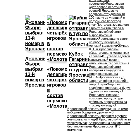
исторических
поселений
•
Ярославцев
ждет первая репетиция
осени
•
В Ярославле
водитель отсудил почти
100 тысяч за упавший с
надземного перехода
снег
•
Портфель жилищного
строительства Сбера в
Ярославской области
вырос почти на
треть
•
Ярославца не взяли
на работу пекарем в
женский коллектив
•
Жуткое
ДТП в Ярославской
области унесло жизни трех
Кубок
человек
•
В Тутаеве ведется
Джованни
Гагарина
капитальный ремонт
Фьоре
изношенных теплосетей
•
В
отправляется
Ярославской области
выбрал
«Локомотив»
в тур по
набирают кандидатов в
13-й
делегировал
отряд охотников на
Ярославской
БПЛА
•
Ярославский суд
номер в
четырёх
области
запретил сброс фекалий в
Ярославле
игроков
озеро Неро
•
Ходил на
кладбище: ярославца будут
в
судить за госизмену
•
В
состав
Ярославле жители с
помощью прокуратуры
пермского
добились перерасчета за
«Молота»
«горячую» воду
•
В
Ярославской области подрядчик не смог
побороть борщевик дронами
•
В
Ярославской области дворнику вручили
электровелосипед
•
В Ярославской области
утонул рыбак
•
Возгорание на атакованном
беспилотниками Ярославском НПЗ
потушено