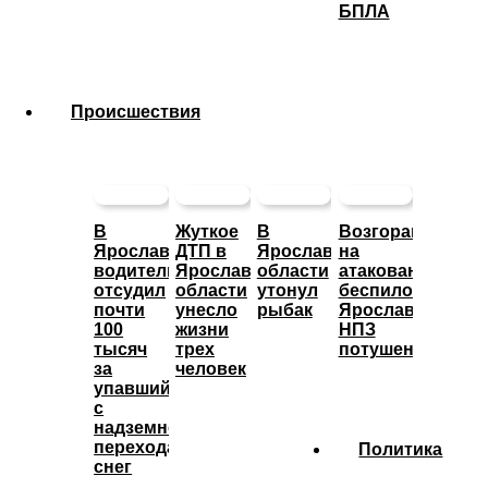
БПЛА
Происшествия
В
Жуткое
В
Возгорание
Ярославле
ДТП в
Ярославской
на
водитель
Ярославской
области
атакованном
отсудил
области
утонул
беспилотниками
почти
унесло
рыбак
Ярославском
100
жизни
НПЗ
тысяч
трех
потушено
за
человек
упавший
с
надземного
перехода
Политика
снег