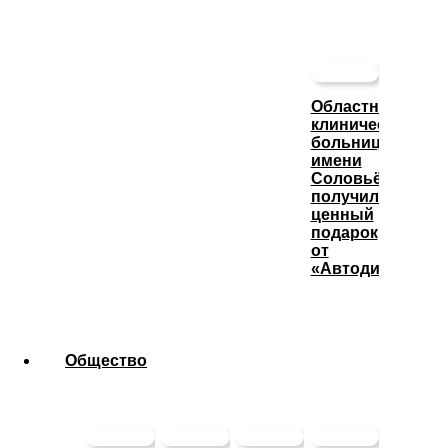
Областная
клиническая
больница
имени
Соловьёва
получила
ценный
подарок
от
«Автодизеля»
Общество