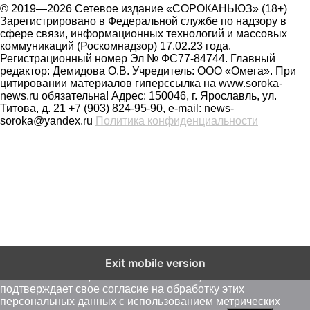
© 2019—2026 Сетевое издание «СОРОКАНЬЮЗ» (18+)
Зарегистрировано в Федеральной службе по надзору в
сфере связи, информационных технологий и массовых
коммуникаций (Роскомнадзор) 17.02.23 года.
Регистрационный номер Эл № ФС77-84744. Главный
редактор: Демидова О.В. Учредитель: ООО «Омега». При
цитировании материалов гиперссылка на www.soroka-
news.ru обязательна! Адрес: 150046, г. Ярославль, ул.
Титова, д. 21 +7 (903) 824-95-90, e-mail: news-
soroka@yandex.ru
Политика конфиденциальности
На сайте soroka-news.ru осуществляется сбор метаданных
Exit mobile version
пользователей (cookie, данные об IP - адресе и
местоположении). Оставаясь на сайте, пользователь
подтверждает свое согласие на обработку этих
персональных данных c использованием метрических