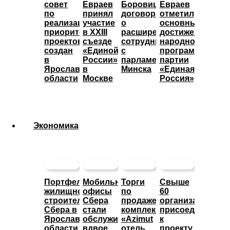
совет
Евраев
Боровицкий
Евраев
по
принял
договорился
отметил
реализации
участие
о
основные
приоритетных
в XXIII
расширении
достижения
проектов
съезде
сотрудничества
народной
создан
«Единой
с
программы
в
России»
парламентом
партии
Ярославской
в
Минска
«Единая
области
Москве
Россия»
Экономика
Портфель
Мобильные
Торги
Свыше
жилищного
офисы
по
60
строительства
Сбера
продаже
организаций
Сбера в
стали
комплекса
присоединились
Ярославской
обслуживать
«Azimut
к
области
вдвое
отель
проекту