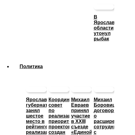
В
Ярославской
области
утонул
рыбак
Политика
Ярославский
Координационный
Михаил
Михаил
губернатор
совет
Евраев
Боровицкий
занял
по
принял
договорился
шестое
реализации
участие
о
место в
приоритетных
в XXIII
расширении
рейтинге
проектов
съезде
сотрудничества
реализации
создан
«Единой
с