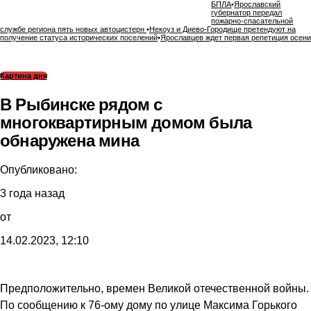
БПЛА
•
Ярославский
губернатор передал
пожарно-спасательной
службе региона пять новых автоцистерн
•
Некоуз и Диево-Городище претендуют на
получение статуса исторических поселений
•
Ярославцев ждет первая репетиция осени
Картина дня
В Рыбинске рядом с
многоквартирным домом была
обнаружена мина
Опубликовано:
3 года назад
от
14.02.2023, 12:10
Предположительно, времен Великой отечественной войны.
По сообщению к 76-ому дому по улице Максима Горького