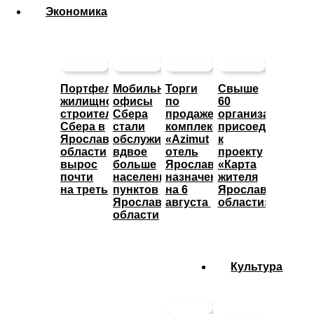
Экономика
Портфель
Мобильные
Торги
Свыше
жилищного
офисы
по
60
строительства
Сбера
продаже
организаций
Сбера в
стали
комплекса
присоединились
Ярославской
обслуживать
«Azimut
к
области
вдвое
отель
проекту
вырос
больше
Ярославль»
«Карта
почти
населенных
назначены
жителя
на треть
пунктов
на 6
Ярославской
Ярославской
августа
области»
области
Культура