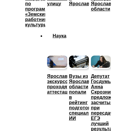
по
улицу
Ярославле
Ярославской
программе
области
«Земский
работник
культуры»
Наука
Ярославские
Вузы из
Депутат
экскурсоводы
Ярославской
Госдумы
проходят
области
Анна
аттестацию
попали
Скрозникова
в
предложила
рейтинг
засчитывать
подготовки
при
специалистов
пересдаче
ИИ
ЕГЭ
лучший
результат