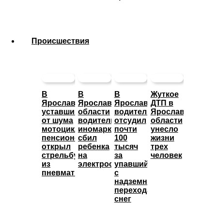
Происшествия
В
В
В
Жуткое
Ярославле
Ярославской
Ярославле
ДТП в
уставший
области
водитель
Ярославской
от шума
водитель
отсудил
области
мотоциклов
иномарки
почти
унесло
пенсионер
сбил
100
жизни
открыл
ребенка
тысяч
трех
стрельбу
на
за
человек
из
электросамокате
упавший
пневматики
с
надземного
перехода
снег