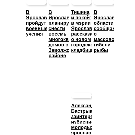
В
В
Тишина
В
Ярославле
Ярославле
и покой:
Ярославской
пройдут
планируют
в мэрии
области
военные
снести
Ярославля
сообщают
учения
восемь
рассказали
о
многоквартирных
о новом
массовой
домов в
городском
гибели
Заволжском
кладбище
рыбы
районе
Александр
Бастрыкин
заинтересовался
избиением
молодых
ярославцев