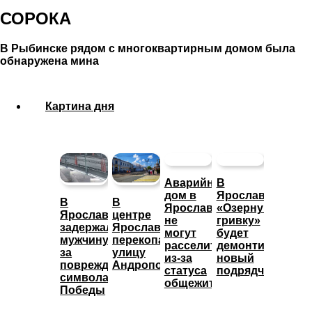
СОРОКА
В Рыбинске рядом с многоквартирным домом была
обнаружена мина
Картина дня
Аварийный
В
дом в
Ярославле
В
В
Ярославле
«Озерную
Ярославле
центре
не
гривку»
задержали
Ярославля
могут
будет
мужчину
перекопали
расселить
демонтировать
за
улицу
из-за
новый
повреждение
Андропова
статуса
подрядчик
символа
общежития
Победы