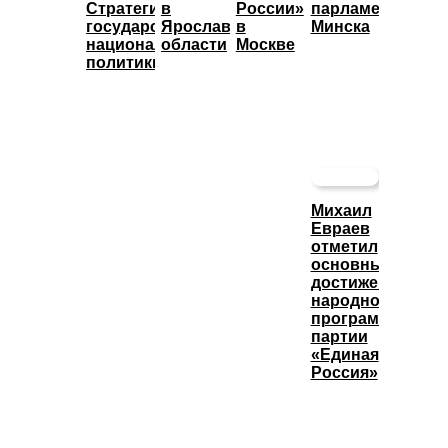
Стратегии
в
России»
парламентом
государственной
Ярославской
в
Минска
национальной
области
Москве
политики
Михаил
Евраев
отметил
основные
достижения
народной
программы
партии
«Единая
Россия»