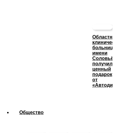
Областная
клиническая
больница
имени
Соловьёва
получила
ценный
подарок
от
«Автодизеля»
Общество