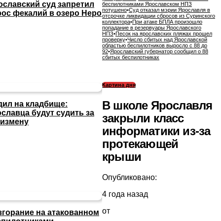
ославский суд запретил
беспилотниками Ярославском НПЗ
потушено
•
Суд отказал мэрии Ярославля в
рос фекалий в озеро Неро
отсрочке ликвидации сбросов из Суринского
коллектора
•
При атаке БПЛА произошло
попадание в резервуары Ярославского
НПЗ
•
Песок на ярославских пляжах прошел
проверку
•
Число сбитых над Ярославской
областью беспилотников выросло с 88 до
92
•
Ярославский губернатор сообщил о 88
сбитых беспилотниках
Картина дня
В школе Ярославля
дил на кладбище:
ославца будут судить за
закрыли класс
сизмену
информатики из-за
протекающей
крыши
Опубликовано:
4 года назад
от
згорание на атакованном