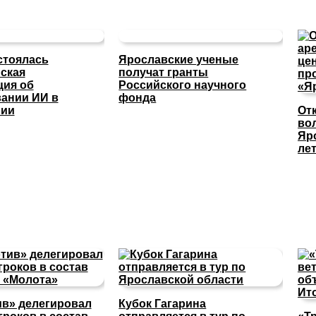
стоялась
Ярославские ученые
ская
получат гранты
ция об
Российского научного
ании ИИ в
фонда
нии
От
во
Яр
ле
в» делегировал
Кубок Гагарина