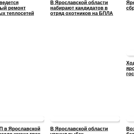
 ведется
В Ярославской области
Яр
ный ремонт
набирают кандидатов в
сб
х теплосетей
отряд охотников на БПЛА
Хо
яр
го
П в Ярославской
В Ярославской области
Во