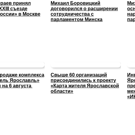
раев принял
Михаил Боровицкий
Ми
XXIII съезде
договорился о расширении
ос
оссии» в Москве
сотрудничества с
на
парламентом Минска
па
продаже комплекса
Свыше 60 организаций
Ин
тель Ярославль»
присоединились к проекту
Яр
 на 6 августа
«Карта жителя Ярославской
пр
области»
ме
«И