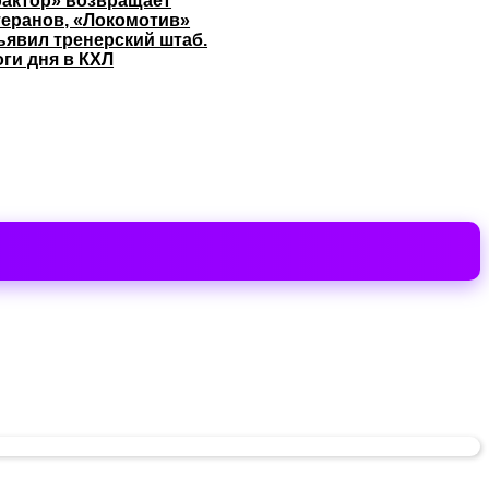
рактор» возвращает
теранов, «Локомотив»
ъявил тренерский штаб.
оги дня в КХЛ