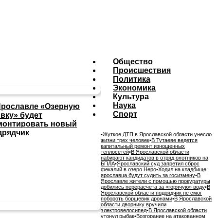
Общество
Происшествия
Политика
Экономика
Культура
Наука
Ярославле «Озерную
Спорт
ивку» будет
монтировать новый
дрядчик
•
Жуткое ДТП в Ярославской области унесло
жизни трех человек
•
В Тутаеве ведется
капитальный ремонт изношенных
теплосетей
•
В Ярославской области
набирают кандидатов в отряд охотников на
БПЛА
•
Ярославский суд запретил сброс
фекалий в озеро Неро
•
Ходил на кладбище:
ярославца будут судить за госизмену
•
В
Ярославле жители с помощью прокуратуры
добились перерасчета за «горячую» воду
•
В
Ярославской области подрядчик не смог
побороть борщевик дронами
•
В Ярославской
области дворнику вручили
электровелосипед
•
В Ярославской области
утонул рыбак
•
Возгорание на атакованном