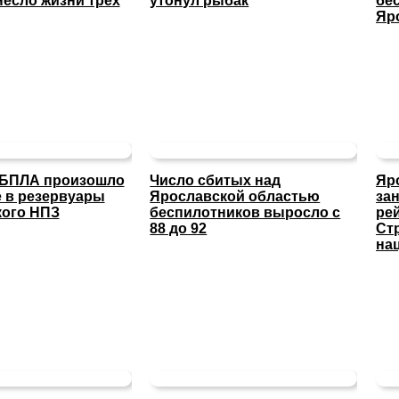
несло жизни трех
утонул рыбак
бе
Яр
 БПЛА произошло
Число сбитых над
Яр
 в резервуары
Ярославской областью
за
кого НПЗ
беспилотников выросло с
ре
88 до 92
Ст
на