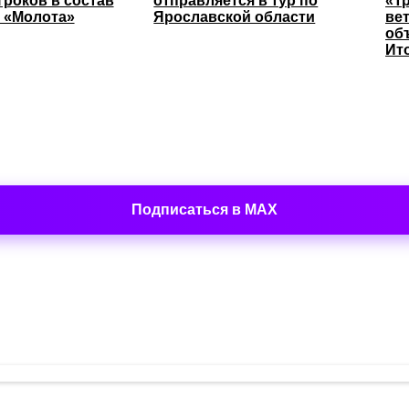
гроков в состав
отправляется в тур по
«Т
 «Молота»
Ярославской области
ве
об
Ит
Подписаться в MAX