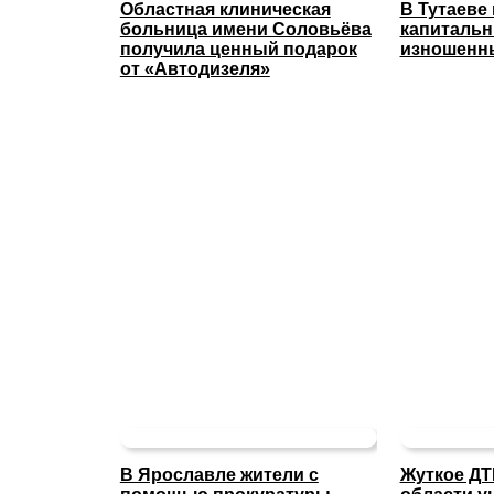
Областная клиническая
В Тутаеве
больница имени Соловьёва
капиталь
получила ценный подарок
изношенны
от «Автодизеля»
В Ярославле жители с
Жуткое ДТ