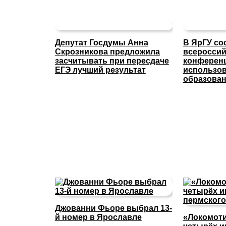
Депутат Госдумы Анна
В ЯрГУ со
Скрозникова предложила
всероссий
засчитывать при пересдаче
конферен
ЕГЭ лучший результат
использов
образова
Джованни Фьоре выбрал 13-
й номер в Ярославле
«Локомоти