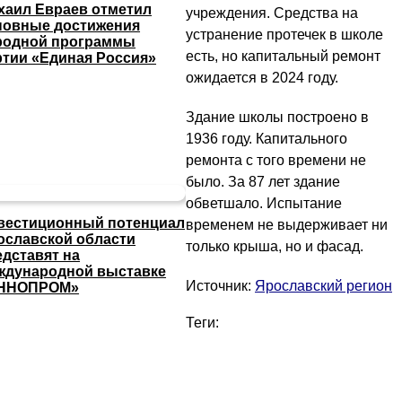
хаил Евраев отметил
учреждения. Средства на
новные достижения
устранение протечек в школе
родной программы
есть, но капитальный ремонт
ртии «Единая Россия»
ожидается в 2024 году.
Здание школы построено в
1936 году. Капитального
ремонта с того времени не
было. За 87 лет здание
обветшало. Испытание
вестиционный потенциал
временем не выдерживает ни
ославской области
только крыша, но и фасад.
едставят на
ждународной выставке
Источник:
Ярославский регион
ННОПРОМ»
Теги: