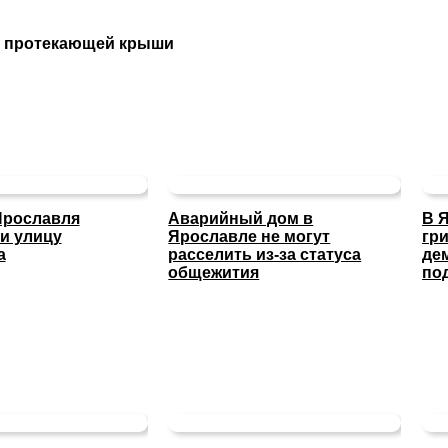
а протекающей крыши
Ярославля
Аварийный дом в
В 
и улицу
Ярославле не могут
гр
а
расселить из-за статуса
де
общежития
по