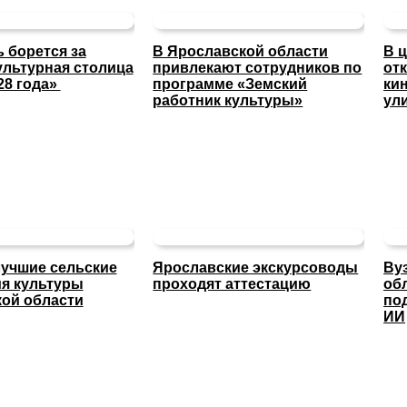
 борется за
В Ярославской области
В 
ультурная столица
привлекают сотрудников по
от
28 года»
программе «Земский
ки
работник культуры»
ул
учшие сельские
Ярославские экскурсоводы
Ву
я культуры
проходят аттестацию
об
ой области
по
ИИ