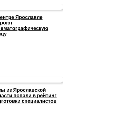
центре Ярославле
кроют
нематографическую
ицу
зы из Ярославской
ласти попали в рейтинг
дготовки специалистов