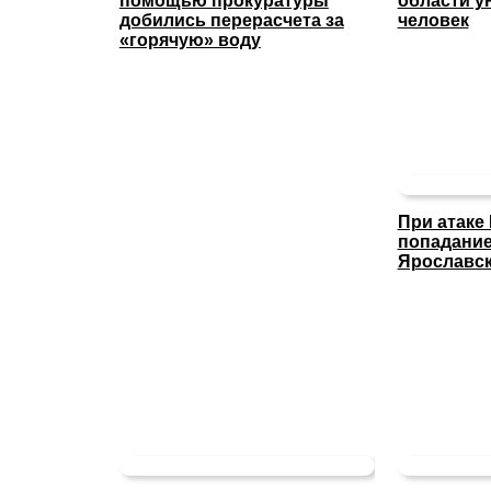
помощью прокуратуры
области у
добились перерасчета за
человек
«горячую» воду
При атаке
попадание
Ярославс