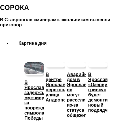
СОРОКА
В Ставрополе «минерам»-школьникам вынесли
приговор
Картина дня
В
Аварийный
В
центре
дом в
Ярославле
В
Ярославля
Ярославле
«Озерную
Ярославле
перекопали
не
гривку»
задержали
улицу
могут
будет
мужчину
Андропова
расселить
демонтировать
за
из-за
новый
повреждение
статуса
подрядчик
символа
общежития
Победы