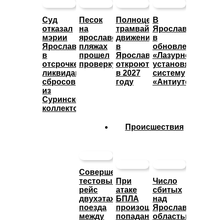
Суд
Песок
Полноценное
В
отказал
на
трамвайное
Ярославле
мэрии
ярославских
движение
в
Ярославля
пляжах
в
обновленном
в
прошел
Ярославле
«Лазурном»
отсрочке
проверку
откроют
установят
ликвидации
в 2027
систему
сбросов
году
«Антиутоп»
из
Суринского
коллектора
Происшествия
Совершен
тестовый
При
Число
рейс
атаке
сбитых
двухэтажного
БПЛА
над
поезда
произошло
Ярославской
между
попадание
областью