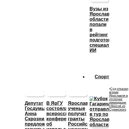
Вузы из
Ярославской
области
попали
в
рейтинг
подготовки
специалистов
ИИ
Спорт
•
Суд отказал
мэрии
Ярославля в
отсрочке
Депутат
В ЯрГУ
Ярославские
ликвидации
сбросов из
Госдумы
состоялась
ученые
Суринского
Анна
всероссийская
получат
Скрозникова
конференция
гранты
предложила
об
Российского