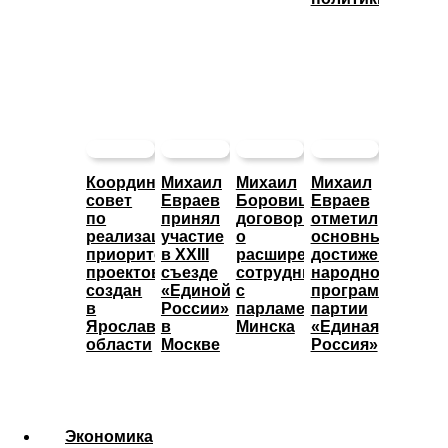
Координационный
Михаил
Михаил
Михаил
совет
Евраев
Боровицкий
Евраев
по
принял
договорился
отметил
реализации
участие
о
основные
приоритетных
в XXIII
расширении
достижения
проектов
съезде
сотрудничества
народной
создан
«Единой
с
программы
в
России»
парламентом
партии
Ярославской
в
Минска
«Единая
области
Москве
Россия»
Экономика