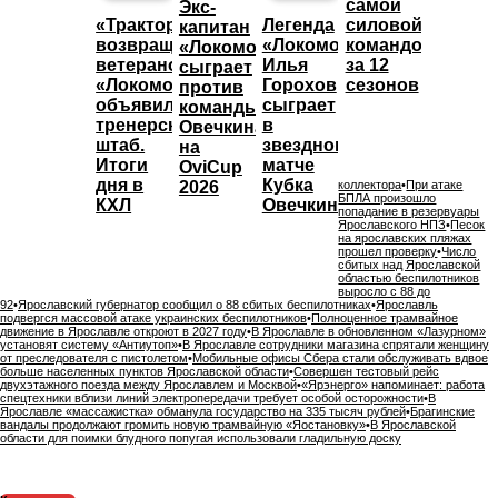
самой
Экс-
«Трактор»
Легенда
силовой
капитан
возвращает
«Локомотива»
командой
«Локомотива»
ветеранов,
Илья
за 12
сыграет
«Локомотив»
Горохов
сезонов
против
объявил
сыграет
команды
тренерский
в
Овечкина
штаб.
звездном
на
Итоги
матче
OviCup
дня в
Кубка
2026
коллектора
•
При атаке
БПЛА произошло
КХЛ
Овечкина
попадание в резервуары
Ярославского НПЗ
•
Песок
на ярославских пляжах
прошел проверку
•
Число
сбитых над Ярославской
областью беспилотников
выросло с 88 до
92
•
Ярославский губернатор сообщил о 88 сбитых беспилотниках
•
Ярославль
подвергся массовой атаке украинских беспилотников
•
Полноценное трамвайное
движение в Ярославле откроют в 2027 году
•
В Ярославле в обновленном «Лазурном»
установят систему «Антиутоп»
•
В Ярославле сотрудники магазина спрятали женщину
от преследователя с пистолетом
•
Мобильные офисы Сбера стали обслуживать вдвое
больше населенных пунктов Ярославской области
•
Совершен тестовый рейс
двухэтажного поезда между Ярославлем и Москвой
•
«Ярэнерго» напоминает: работа
спецтехники вблизи линий электропередачи требует особой осторожности
•
В
Ярославле «массажистка» обманула государство на 335 тысяч рублей
•
Брагинские
вандалы продолжают громить новую трамвайную «Яостановку»
•
В Ярославской
области для поимки блудного попугая использовали гладильную доску