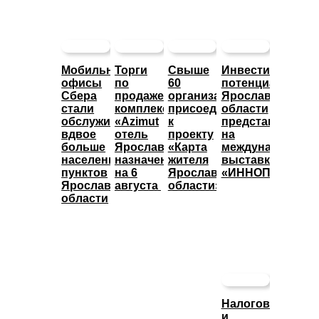
Мобильные
Торги
Свыше
Инвестиционны
офисы
по
60
потенциал
Сбера
продаже
организаций
Ярославской
стали
комплекса
присоединились
области
обслуживать
«Azimut
к
представят
вдвое
отель
проекту
на
больше
Ярославль»
«Карта
международной
населенных
назначены
жителя
выставке
пунктов
на 6
Ярославской
«ИННОПРОМ»
Ярославской
августа
области»
области
Налоговые
и