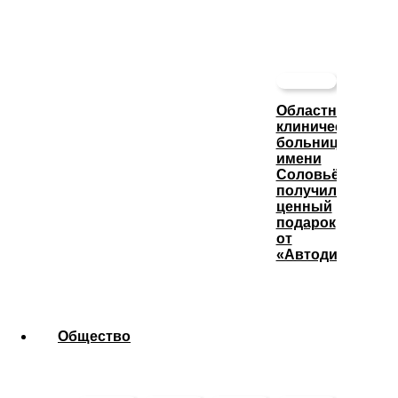
Областная
клиническая
больница
имени
Соловьёва
получила
ценный
подарок
от
«Автодизеля»
Общество