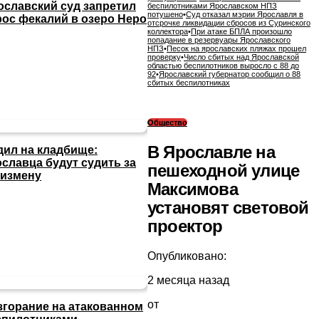
ославский суд запретил
беспилотниками Ярославском НПЗ
потушено
•
Суд отказал мэрии Ярославля в
рос фекалий в озеро Неро
отсрочке ликвидации сбросов из Суринского
коллектора
•
При атаке БПЛА произошло
попадание в резервуары Ярославского
НПЗ
•
Песок на ярославских пляжах прошел
проверку
•
Число сбитых над Ярославской
областью беспилотников выросло с 88 до
92
•
Ярославский губернатор сообщил о 88
сбитых беспилотниках
Общество
В Ярославле на
дил на кладбище:
ославца будут судить за
пешеходной улице
сизмену
Максимова
установят световой
проектор
Опубликовано:
2 месяца назад
от
згорание на атакованном