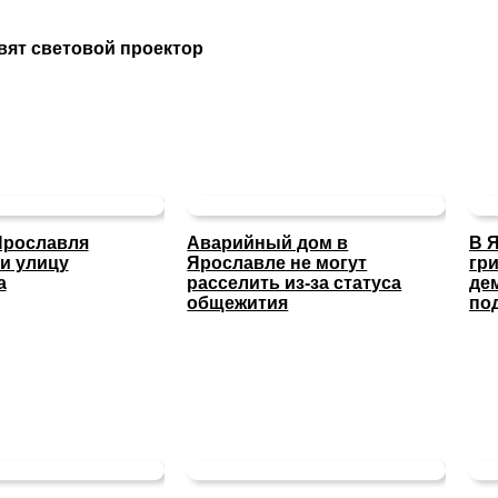
вят световой проектор
Ярославля
Аварийный дом в
В 
и улицу
Ярославле не могут
гр
а
расселить из-за статуса
де
общежития
по