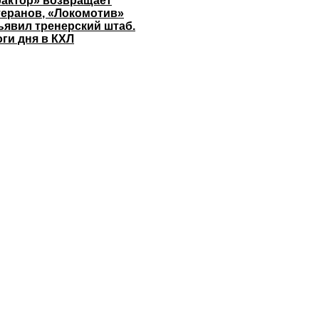
рактор» возвращает
теранов, «Локомотив»
ъявил тренерский штаб.
оги дня в КХЛ