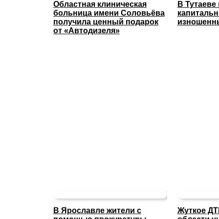
Областная клиническая
В Тутаеве
больница имени Соловьёва
капиталь
получила ценный подарок
изношенны
от «Автодизеля»
В Ярославле жители с
Жуткое ДТ