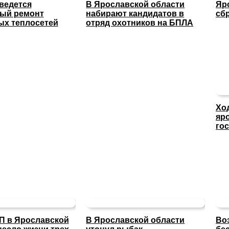
 ведется
В Ярославской области
Яр
ный ремонт
набирают кандидатов в
сб
х теплосетей
отряд охотников на БПЛА
Хо
яр
го
П в Ярославской
В Ярославской области
Во