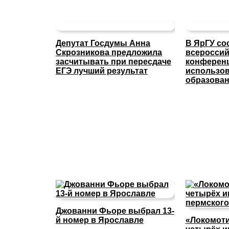
Депутат Госдумы Анна
В ЯрГУ со
Скрозникова предложила
всероссий
засчитывать при пересдаче
конферен
ЕГЭ лучший результат
использов
образова
Джованни Фьоре выбрал 13-
й номер в Ярославле
«Локомоти