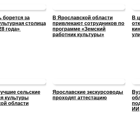
 борется за
В Ярославской области
В 
ультурная столица
привлекают сотрудников по
от
28 года»
программе «Земский
ки
работник культуры»
ул
учшие сельские
Ярославские экскурсоводы
Ву
я культуры
проходят аттестацию
об
ой области
по
ИИ