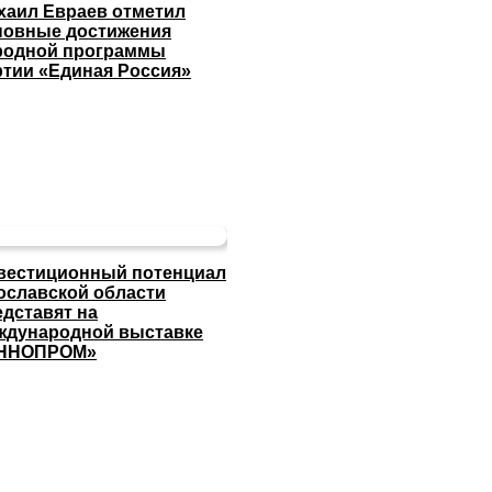
хаил Евраев отметил
новные достижения
родной программы
ртии «Единая Россия»
вестиционный потенциал
ославской области
едставят на
ждународной выставке
ННОПРОМ»