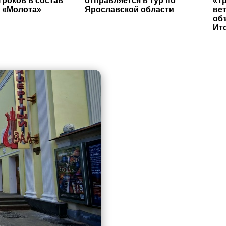
гроков в состав
отправляется в тур по
«Т
 «Молота»
Ярославской области
ве
об
Ит