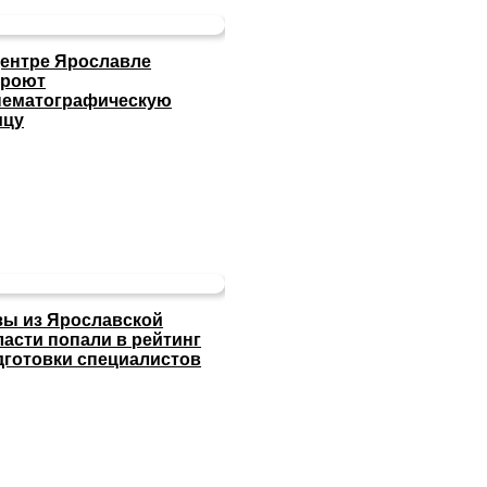
центре Ярославле
кроют
нематографическую
ицу
зы из Ярославской
ласти попали в рейтинг
дготовки специалистов