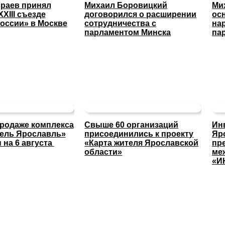
раев принял
Михаил Боровицкий
Ми
XXIII съезде
договорился о расширении
ос
оссии» в Москве
сотрудничества с
на
парламентом Минска
па
продаже комплекса
Свыше 60 организаций
Ин
тель Ярославль»
присоединились к проекту
Яр
 на 6 августа
«Карта жителя Ярославской
пр
области»
ме
«И