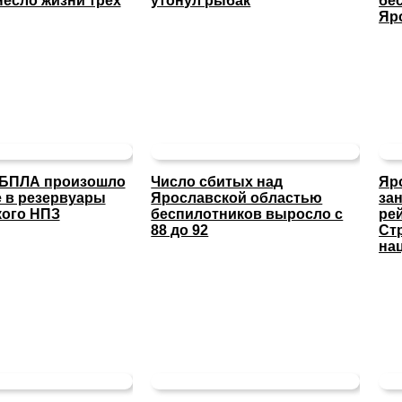
несло жизни трех
утонул рыбак
бе
Яр
 БПЛА произошло
Число сбитых над
Яр
 в резервуары
Ярославской областью
за
кого НПЗ
беспилотников выросло с
ре
88 до 92
Ст
на