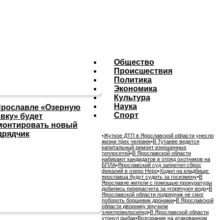
Общество
Происшествия
Политика
Экономика
Культура
Наука
Ярославле «Озерную
Спорт
ивку» будет
монтировать новый
дрядчик
•
Жуткое ДТП в Ярославской области унесло
жизни трех человек
•
В Тутаеве ведется
капитальный ремонт изношенных
теплосетей
•
В Ярославской области
набирают кандидатов в отряд охотников на
БПЛА
•
Ярославский суд запретил сброс
фекалий в озеро Неро
•
Ходил на кладбище:
ярославца будут судить за госизмену
•
В
Ярославле жители с помощью прокуратуры
добились перерасчета за «горячую» воду
•
В
Ярославской области подрядчик не смог
побороть борщевик дронами
•
В Ярославской
области дворнику вручили
электровелосипед
•
В Ярославской области
утонул рыбак
•
Возгорание на атакованном