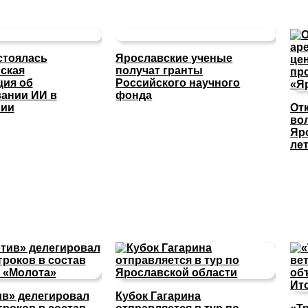
стоялась
Ярославские ученые
ская
получат гранты
ция об
Российского научного
ании ИИ в
фонда
нии
От
во
Яр
ле
в» делегировал
Кубок Гагарина