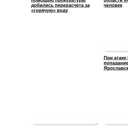
помощью прокуратуры
области у
добились перерасчета за
человек
«горячую» воду
При атаке
попадание
Ярославс