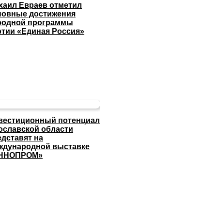
хаил Евраев отметил
новные достижения
родной программы
ртии «Единая Россия»
вестиционный потенциал
ославской области
едставят на
ждународной выставке
ННОПРОМ»