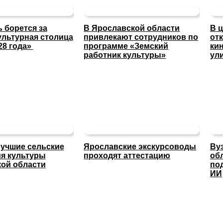
 борется за
В Ярославской области
В 
ультурная столица
привлекают сотрудников по
от
28 года»
программе «Земский
ки
работник культуры»
ул
учшие сельские
Ярославские экскурсоводы
Ву
я культуры
проходят аттестацию
об
ой области
по
ИИ