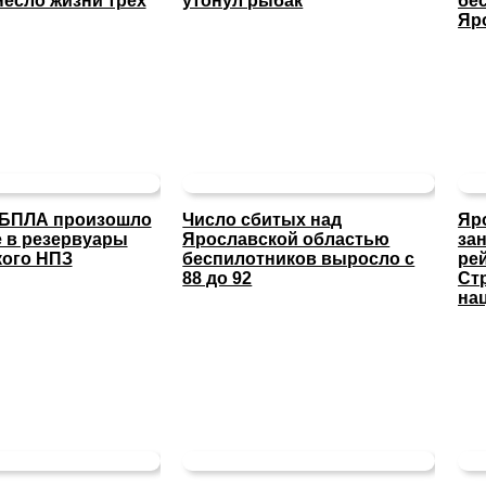
несло жизни трех
утонул рыбак
бе
Яр
 БПЛА произошло
Число сбитых над
Яр
 в резервуары
Ярославской областью
за
кого НПЗ
беспилотников выросло с
ре
88 до 92
Ст
на