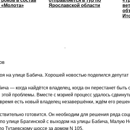
гроков в состав
отправляется в тур по
«Т
 «Молота»
Ярославской области
ве
об
Ит
ов
роя на улице Бабича. Хорошей новостью поделился депутат
ча — когда найдётся владелец, когда он перестанет быть о
этой проблемы. Вместе с мэрией процесс удалось сдвинуть 
время есть новый владелец незавершёнки, ждём его решени
твительно готовится. Он необходим для решения ряда социа
 по улице Брагинской с выходом на улицы Бабича, Малую Н
по Тутаевскому шоссе за домом N 105.