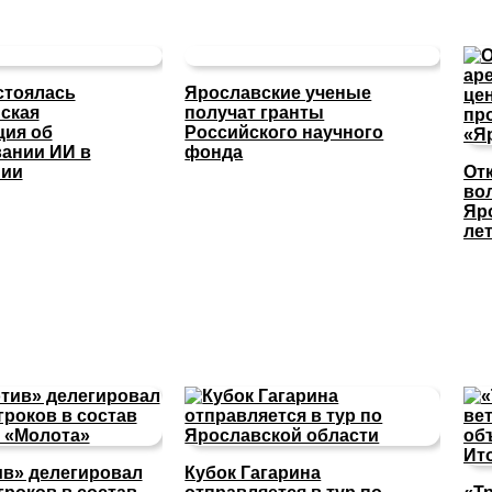
стоялась
Ярославские ученые
ская
получат гранты
ция об
Российского научного
ании ИИ в
фонда
нии
От
во
Яр
ле
в» делегировал
Кубок Гагарина