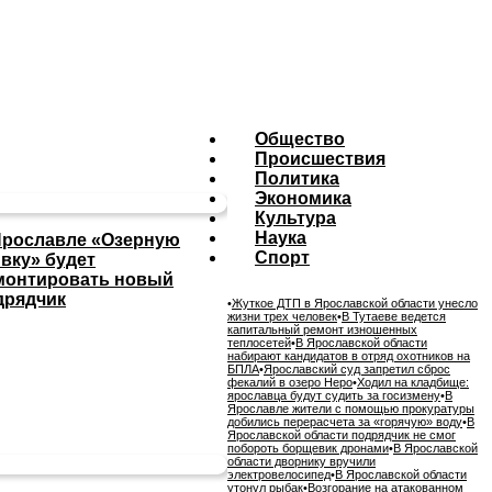
Общество
Происшествия
Политика
Экономика
Культура
Наука
Ярославле «Озерную
Спорт
ивку» будет
монтировать новый
дрядчик
•
Жуткое ДТП в Ярославской области унесло
жизни трех человек
•
В Тутаеве ведется
капитальный ремонт изношенных
теплосетей
•
В Ярославской области
набирают кандидатов в отряд охотников на
БПЛА
•
Ярославский суд запретил сброс
фекалий в озеро Неро
•
Ходил на кладбище:
ярославца будут судить за госизмену
•
В
Ярославле жители с помощью прокуратуры
добились перерасчета за «горячую» воду
•
В
Ярославской области подрядчик не смог
побороть борщевик дронами
•
В Ярославской
области дворнику вручили
электровелосипед
•
В Ярославской области
утонул рыбак
•
Возгорание на атакованном