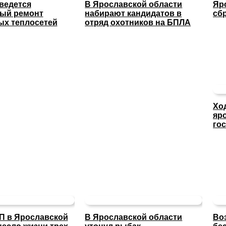
 ведется
В Ярославской области
Яр
ный ремонт
набирают кандидатов в
сб
х теплосетей
отряд охотников на БПЛА
Хо
яр
го
П в Ярославской
В Ярославской области
Во