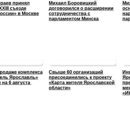
раев принял
Михаил Боровицкий
Ми
XXIII съезде
договорился о расширении
ос
оссии» в Москве
сотрудничества с
на
парламентом Минска
па
продаже комплекса
Свыше 60 организаций
Ин
тель Ярославль»
присоединились к проекту
Яр
 на 6 августа
«Карта жителя Ярославской
пр
области»
ме
«И