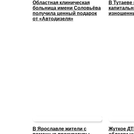
Областная клиническая
В Тутаеве
больница имени Соловьёва
капиталь
получила ценный подарок
изношенны
от «Автодизеля»
В Ярославле жители с
Жуткое ДТ