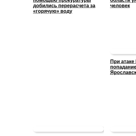
помощью прокуратуры
области у
добились перерасчета за
человек
«горячую» воду
При атаке
попадание
Ярославс