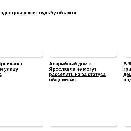
недостроя решит судьбу объекта
Ярославля
Аварийный дом в
В 
и улицу
Ярославле не могут
гр
а
расселить из-за статуса
де
общежития
по