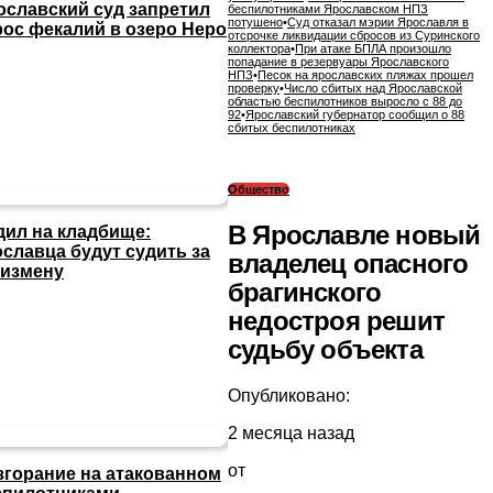
ославский суд запретил
беспилотниками Ярославском НПЗ
потушено
•
Суд отказал мэрии Ярославля в
рос фекалий в озеро Неро
отсрочке ликвидации сбросов из Суринского
коллектора
•
При атаке БПЛА произошло
попадание в резервуары Ярославского
НПЗ
•
Песок на ярославских пляжах прошел
проверку
•
Число сбитых над Ярославской
областью беспилотников выросло с 88 до
92
•
Ярославский губернатор сообщил о 88
сбитых беспилотниках
Общество
В Ярославле новый
дил на кладбище:
ославца будут судить за
владелец опасного
сизмену
брагинского
недостроя решит
судьбу объекта
Опубликовано:
2 месяца назад
от
згорание на атакованном