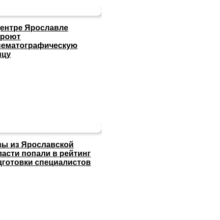
центре Ярославле
кроют
нематографическую
ицу
зы из Ярославской
ласти попали в рейтинг
дготовки специалистов