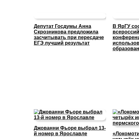
Депутат Госдумы Анна
В ЯрГУ со
Скрозникова предложила
всероссий
засчитывать при пересдаче
конферен
ЕГЭ лучший результат
использов
образова
Джованни Фьоре выбрал 13-
й номер в Ярославле
«Локомоти