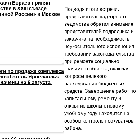
хаил Евраев принял
стие в XXIII съезде
Подводя итоги встречи,
диной России» в Москве
представитель надзорного
ведомства обратил внимание
представителей подрядчика и
заказчика на необходимость
неукоснительного исполнения
требований законодательства
при ремонте социально
значимого объекта, включая
рги по продаже комплекса
вопросы целевого
zimut отель Ярославль»
значены на 6 августа
расходования бюджетных
средств. Завершение работ по
капитальному ремонту и
открытие школы к новому
учебному году находится на
особом контроле прокуратуры
района.