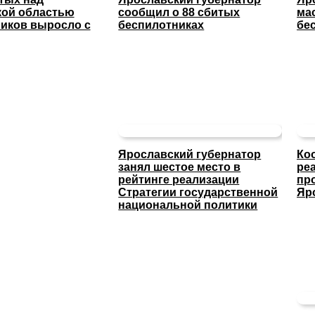
кой областью
сообщил о 88 сбитых
ма
иков выросло с
беспилотниках
бе
Ярославский губернатор
Ко
занял шестое место в
ре
рейтинге реализации
пр
Стратегии государственной
Яр
национальной политики