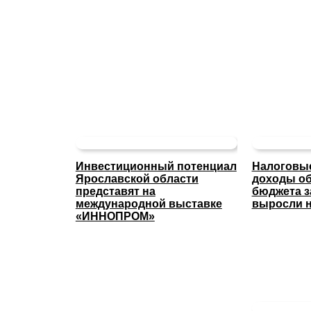
Инвестиционный потенциал
Налоговые
Ярославской области
доходы об
представят на
бюджета з
международной выставке
выросли н
«ИННОПРОМ»