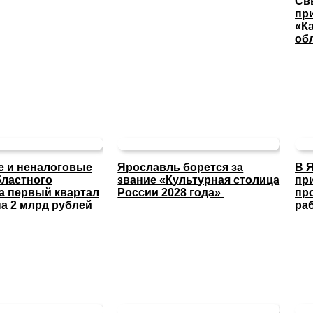
Св
пр
«К
об
 и неналоговые
Ярославль борется за
В 
ластного
звание «Культурная столица
пр
а первый квартал
России 2028 года»
пр
а 2 млрд рублей
ра