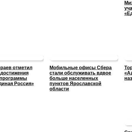
Ми
уча
«Е
раев отметил
Мобильные офисы Сбера
То
 достижения
стали обслуживать вдвое
«A
 программы
больше населенных
на
диная Россия»
пунктов Ярославской
области