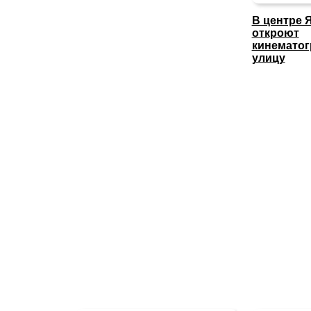
В центре 
откроют
кинемато
улицу