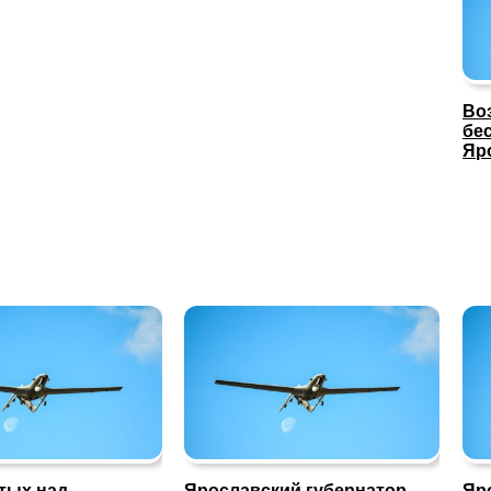
Во
бе
Яр
тых над
Ярославский губернатор
Яр