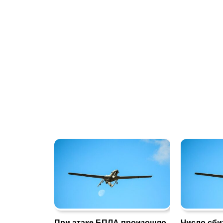
При атаке БПЛА произошло
Число сби