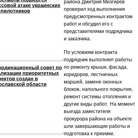
района Дмитрий Мизгирев
ссовой атаке украинских
проверил ход выполнения
спилотников
предусмотренных контрактом
работ и обсудил его с
представителями подрядчика
и заказчика.
По условиям контракта
подрядчик выполняет работы
по ремонту крыши, фасада,
ординационный совет по
ализации приоритетных
коридоров, лестничных
оектов создан в
маршей, замене оконных
ославской области
блоков, напольного покрытия,
ремонт системы отопления и
другие виды работ. На момент
выезда заместителя
прокурора района на объекте
шли завершающие работы и
подготовка к приемке.