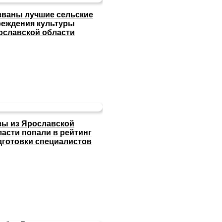
званы лучшие сельские
реждения культуры
ославской области
зы из Ярославской
ласти попали в рейтинг
дготовки специалистов