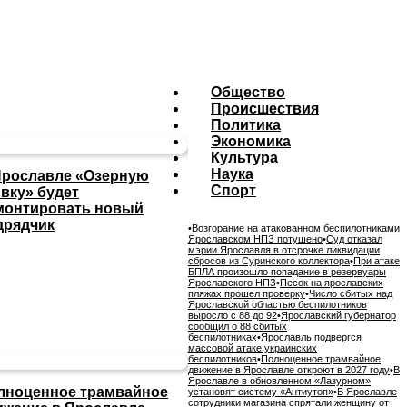
Общество
Происшествия
Политика
Экономика
Культура
Наука
Ярославле «Озерную
Спорт
ивку» будет
монтировать новый
дрядчик
•
Возгорание на атакованном беспилотниками
Ярославском НПЗ потушено
•
Суд отказал
мэрии Ярославля в отсрочке ликвидации
сбросов из Суринского коллектора
•
При атаке
БПЛА произошло попадание в резервуары
Ярославского НПЗ
•
Песок на ярославских
пляжах прошел проверку
•
Число сбитых над
Ярославской областью беспилотников
выросло с 88 до 92
•
Ярославский губернатор
сообщил о 88 сбитых
беспилотниках
•
Ярославль подвергся
массовой атаке украинских
беспилотников
•
Полноценное трамвайное
движение в Ярославле откроют в 2027 году
•
В
Ярославле в обновленном «Лазурном»
лноценное трамвайное
установят систему «Антиутоп»
•
В Ярославле
сотрудники магазина спрятали женщину от