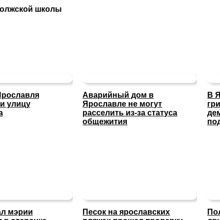
волжской школы
Ярославля
Аварийный дом в
В 
и улицу
Ярославле не могут
гр
а
расселить из-за статуса
де
общежития
по
ал мэрии
Песок на ярославских
По