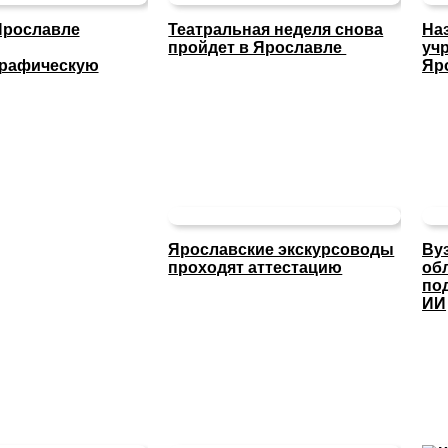
Ярославле
Театральная неделя снова
На
пройдет в Ярославле
уч
графическую
Яр
Ярославские экскурсоводы
Ву
проходят аттестацию
об
по
ИИ