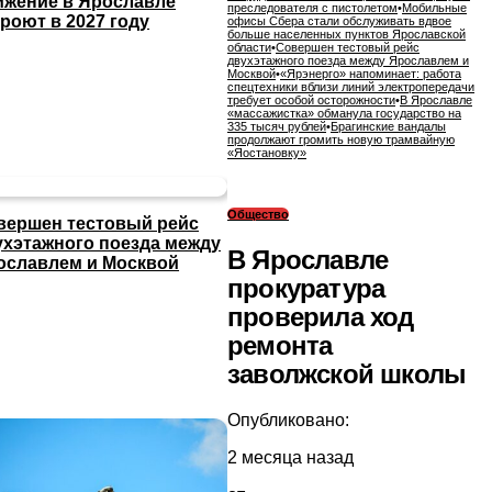
ижение в Ярославле
преследователя с пистолетом
•
Мобильные
роют в 2027 году
офисы Сбера стали обслуживать вдвое
больше населенных пунктов Ярославской
области
•
Совершен тестовый рейс
двухэтажного поезда между Ярославлем и
Москвой
•
«Ярэнерго» напоминает: работа
спецтехники вблизи линий электропередачи
требует особой осторожности
•
В Ярославле
«массажистка» обманула государство на
335 тысяч рублей
•
Брагинские вандалы
продолжают громить новую трамвайную
«Яостановку»
Общество
вершен тестовый рейс
ухэтажного поезда между
В Ярославле
ославлем и Москвой
прокуратура
проверила ход
ремонта
заволжской школы
Опубликовано:
2 месяца назад