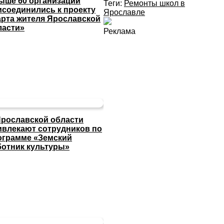
ыше 60 организаций
Теги:
Ремонты школ в
исоединились к проекту
Ярославле
арта жителя Ярославской
ласти»
Реклама
Ярославской области
ивлекают сотрудников по
ограмме «Земский
ботник культуры»