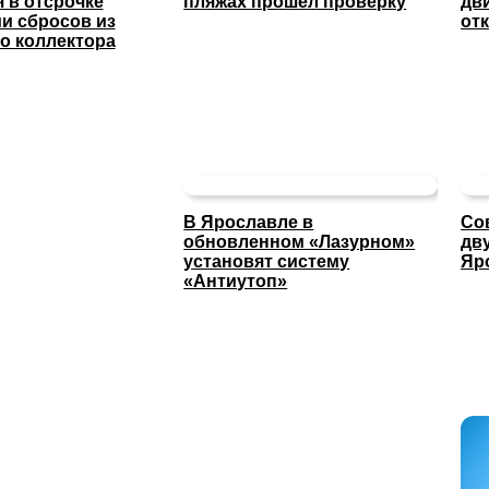
 в отсрочке
пляжах прошел проверку
дв
и сбросов из
отк
о коллектора
В Ярославле в
Со
обновленном «Лазурном»
дв
установят систему
Яр
«Антиутоп»