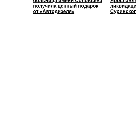
больница имени Соловьёва
Ярославля
получила ценный подарок
ликвидаци
от «Автодизеля»
Суринског