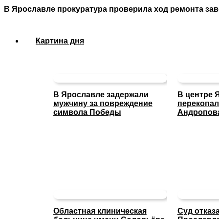
В Ярославле прокуратура проверила ход ремонта за
Картина дня
В Ярославле задержали
В центре 
мужчину за повреждение
перекопал
символа Победы
Андропов
Областная клиническая
Суд отказ