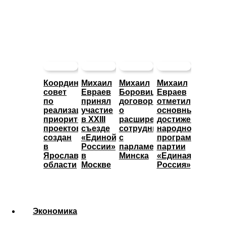
Координационный
Михаил
Михаил
Михаил
совет
Евраев
Боровицкий
Евраев
по
принял
договорился
отметил
реализации
участие
о
основные
приоритетных
в XXIII
расширении
достижения
проектов
съезде
сотрудничества
народной
создан
«Единой
с
программы
в
России»
парламентом
партии
Ярославской
в
Минска
«Единая
области
Москве
Россия»
Экономика