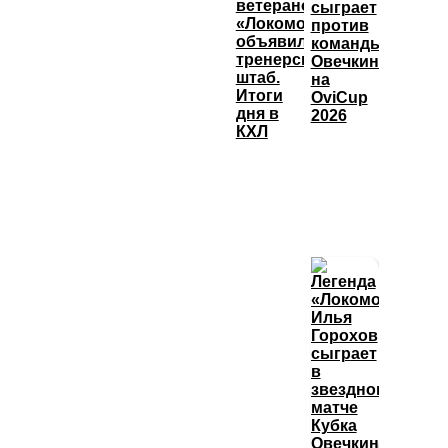
ветеранов,
сыграет
«Локомотив»
против
объявил
команды
тренерский
Овечкина
штаб.
на
Итоги
OviCup
дня в
2026
КХЛ