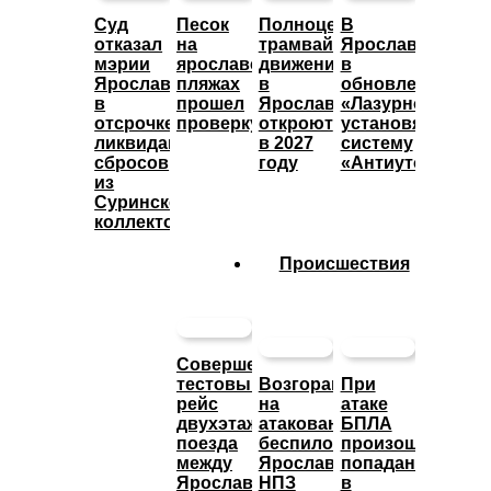
Суд
Песок
Полноценное
В
отказал
на
трамвайное
Ярославле
мэрии
ярославских
движение
в
Ярославля
пляжах
в
обновленном
в
прошел
Ярославле
«Лазурном»
отсрочке
проверку
откроют
установят
ликвидации
в 2027
систему
сбросов
году
«Антиутоп»
из
Суринского
коллектора
Происшествия
Совершен
тестовый
Возгорание
При
рейс
на
атаке
двухэтажного
атакованном
БПЛА
поезда
беспилотниками
произошло
между
Ярославском
попадание
Ярославлем
НПЗ
в