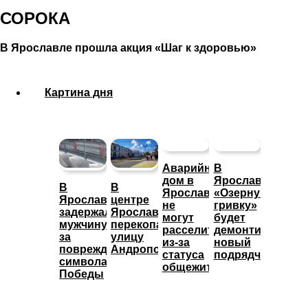
СОРОКА
В Ярославле прошла акция «Шаг к здоровью»
Картина дня
Аварийный
В
дом в
Ярославле
В
В
Ярославле
«Озерную
Ярославле
центре
не
гривку»
задержали
Ярославля
могут
будет
мужчину
перекопали
расселить
демонтировать
за
улицу
из-за
новый
повреждение
Андропова
статуса
подрядчик
символа
общежития
Победы