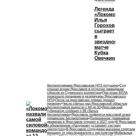
Легенда
«Локомотива»
Илья
Горохов
сыграет
в
звездном
матче
Кубка
Овечкина
беспилотниками Ярославском НПЗ потушено
•
Суд
отказал мэрии Ярославля в отсрочке ликвидации
сбросов из Суринского коллектора
•
При атаке БПЛА
произошло попадание в резервуары Ярославского
НПЗ
•
Песок на ярославских пляжах прошел
проверку
•
Число сбитых над Ярославской областью
беспилотников выросло с 88 до 92
•
Ярославский
губернатор сообщил о 88 сбитых
беспилотниках
•
Ярославль подвергся массовой атаке
украинских беспилотников
•
Полноценное трамвайное
движение в Ярославле откроют в 2027 году
•
В Ярославле
в обновленном «Лазурном» установят систему
«Антиутоп»
•
В Ярославле сотрудники магазина спрятали
женщину от преследователя с пистолетом
•
Мобильные