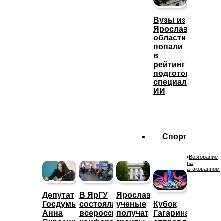
Вузы из
Ярославской
области
попали
в
рейтинг
подготовки
специалистов
ИИ
Спорт
•
Возгорание
на
атакованном
Депутат
В ЯрГУ
Ярославские
Госдумы
состоялась
ученые
Кубок
Анна
всероссийская
получат
Гагарина