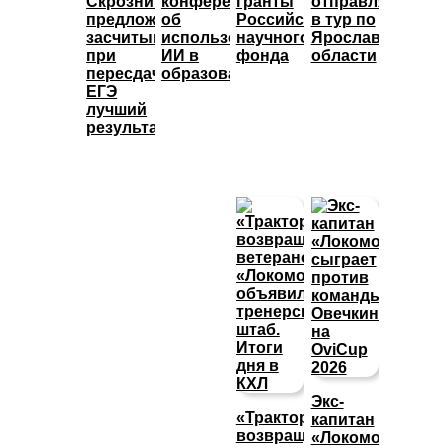
Скрозникова
конференция
гранты
отправляется
предложила
об
Российского
в тур по
засчитывать
использовании
научного
Ярославской
при
ИИ в
фонда
области
пересдаче
образовании
ЕГЭ
лучший
результат
Экс-
«Трактор»
капитан
возвращает
«Локомотива»