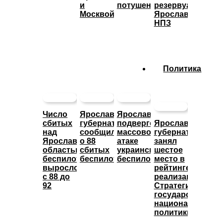
и
потушено
резервуары
Москвой
Ярославского
НПЗ
Политика
Число
Ярославский
Ярославль
сбитых
губернатор
подвергся
Ярославский
над
сообщил
массовой
губернатор
Ярославской
о 88
атаке
занял
областью
сбитых
украинских
шестое
беспилотников
беспилотниках
беспилотников
место в
выросло
рейтинге
с 88 до
реализации
92
Стратегии
государственно
национальной
политики