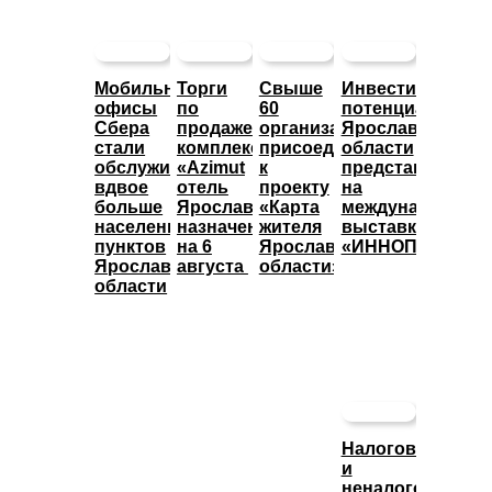
Мобильные
Торги
Свыше
Инвестиционны
офисы
по
60
потенциал
Сбера
продаже
организаций
Ярославской
стали
комплекса
присоединились
области
обслуживать
«Azimut
к
представят
вдвое
отель
проекту
на
больше
Ярославль»
«Карта
международной
населенных
назначены
жителя
выставке
пунктов
на 6
Ярославской
«ИННОПРОМ»
Ярославской
августа
области»
области
Налоговые
и
неналоговые