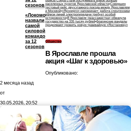
офисы Сбера стали обслуживать вдвое больше
населенных пунктов Ярославской области
•
Совершен
тестовый рейс двухэтажного поезда между Ярославлем
и Москвой
•
«Ярэнерго» напоминает: работа спецтехники
«Локомотив»
вблизи линий электропередачи требует особой
осторожности
•
В Ярославле «массажистка» обманула
назвали
государство на 335 тысяч рублей
•
Брагинские вандалы
самой
продолжают громить новую трамвайную «Яостановку»
силовой
командой
за 12
Общество
сезонов
В Ярославле прошла
акция «Шаг к здоровью»
Опубликовано:
2 месяца назад
от
30.05.2026, 20:52