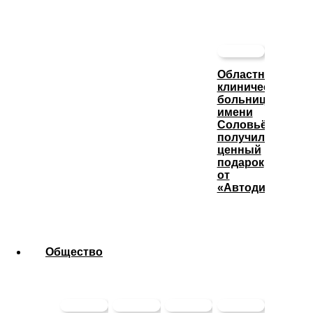
Областная
клиническая
больница
имени
Соловьёва
получила
ценный
подарок
от
«Автодизеля»
Общество