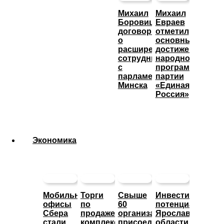
Михаил
Михаил
Боровицкий
Евраев
договорился
отметил
о
основные
расширении
достижения
сотрудничества
народной
с
программы
парламентом
партии
Минска
«Единая
Россия»
Экономика
Мобильные
Торги
Свыше
Инвестиционны
офисы
по
60
потенциал
Сбера
продаже
организаций
Ярославской
стали
комплекса
присоединились
области