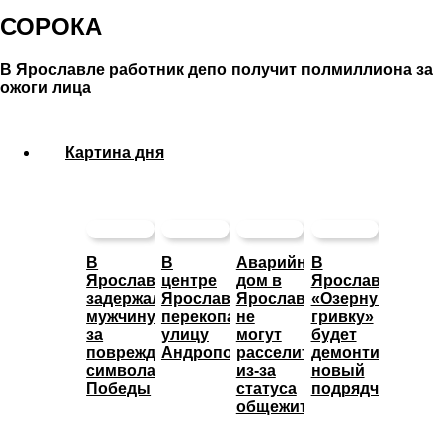
СОРОКА
В Ярославле работник депо получит полмиллиона за
ожоги лица
Картина дня
В
В
Аварийный
В
Ярославле
центре
дом в
Ярославле
задержали
Ярославля
Ярославле
«Озерную
мужчину
перекопали
не
гривку»
за
улицу
могут
будет
повреждение
Андропова
расселить
демонтировать
символа
из-за
новый
Победы
статуса
подрядчик
общежития