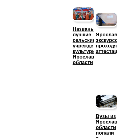
Названы
лучшие
Ярославские
сельские
экскурсоводы
учреждения
проходят
культуры
аттестацию
Ярославской
области
Вузы из
Ярославской
области
попали