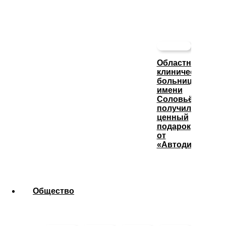
Областная
клиническая
больница
имени
Соловьёва
получила
ценный
подарок
от
«Автодизеля»
Общество