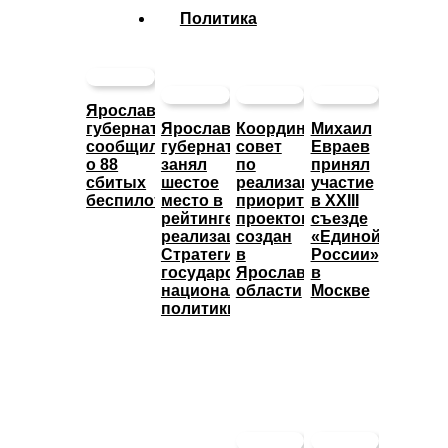
Политика
Ярославский
губернатор
Ярославский
Координационный
Михаил
сообщил
губернатор
совет
Евраев
о 88
занял
по
принял
сбитых
шестое
реализации
участие
беспилотниках
место в
приоритетных
в XXIII
рейтинге
проектов
съезде
реализации
создан
«Единой
Стратегии
в
России»
государственной
Ярославской
в
национальной
области
Москве
политики