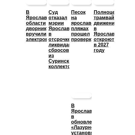
В
Суд
Песок
Полноценное
Ярославской
отказал
на
трамвайное
области
мэрии
ярославских
движение
дворнику
Ярославля
пляжах
в
вручили
в
прошел
Ярославле
электровелосипед
отсрочке
проверку
откроют
ликвидации
в 2027
сбросов
году
из
Суринского
коллектора
В
Ярославле
в
обновленном
«Лазурном»
установят