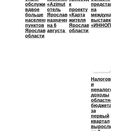
обслуживать
«Azimut
к
представят
вдвое
отель
проекту
на
больше
Ярославль»
«Карта
международной
населенных
назначены
жителя
выставке
пунктов
на 6
Ярославской
«ИННОПРОМ»
Ярославской
августа
области»
области
Налоговые
и
неналоговые
доходы
областного
бюджета
за
первый
квартал
выросли