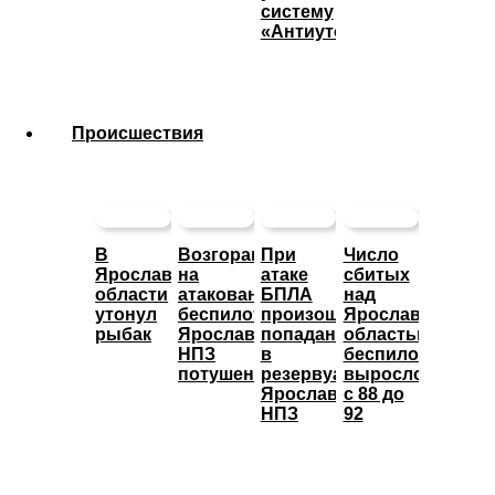
систему
«Антиутоп»
Происшествия
В
Возгорание
При
Число
Ярославской
на
атаке
сбитых
области
атакованном
БПЛА
над
утонул
беспилотниками
произошло
Ярославской
рыбак
Ярославском
попадание
областью
НПЗ
в
беспилотников
потушено
резервуары
выросло
Ярославского
с 88 до
НПЗ
92