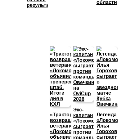
области
результат
Экс-
«Трактор»
Легенда
капитан
возвращает
«Локомотива»
«Локомотива»
ветеранов,
Илья
сыграет
«Локомотив»
Горохов
против
объявил
сыграет
команды