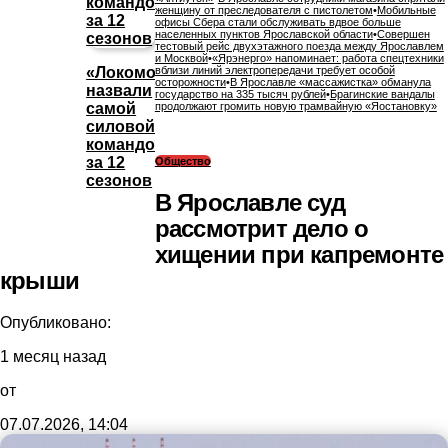
женщину от преследователя с пистолетом
•
Мобильные
офисы Сбера стали обслуживать вдвое больше
населенных пунктов Ярославской области
•
Совершен
тестовый рейс двухэтажного поезда между Ярославлем
и Москвой
•
«Ярэнерго» напоминает: работа спецтехники
«Локомотив»
вблизи линий электропередачи требует особой
осторожности
•
В Ярославле «массажистка» обманула
назвали
государство на 335 тысяч рублей
•
Брагинские вандалы
самой
продолжают громить новую трамвайную «Яостановку»
силовой
командой
за 12
Общество
сезонов
В Ярославле суд
рассмотрит дело о
хищении при капремонте
крыши
Опубликовано:
1 месяц назад
от
07.07.2026, 14:04