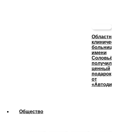
Областная
клиническая
больница
имени
Соловьёва
получила
ценный
подарок
от
«Автодизеля»
Общество