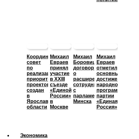
Координационный
Михаил
Михаил
Михаил
совет
Евраев
Боровицкий
Евраев
по
принял
договорился
отметил
реализации
участие
о
основные
приоритетных
в XXIII
расширении
достижения
проектов
съезде
сотрудничества
народной
создан
«Единой
с
программы
в
России»
парламентом
партии
Ярославской
в
Минска
«Единая
области
Москве
Россия»
Экономика