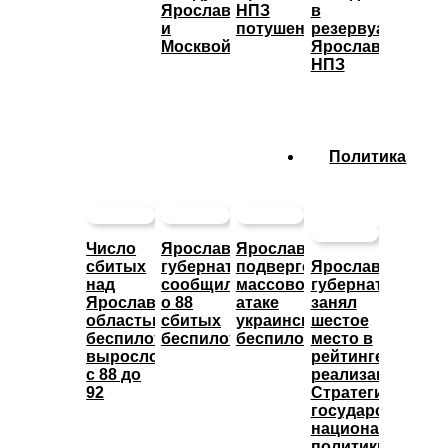
Ярославлем
НПЗ
в
и
потушено
резервуары
Москвой
Ярославского
НПЗ
Политика
Число
Ярославский
Ярославль
сбитых
губернатор
подвергся
Ярославский
над
сообщил
массовой
губернатор
Ярославской
о 88
атаке
занял
областью
сбитых
украинских
шестое
беспилотников
беспилотниках
беспилотников
место в
выросло
рейтинге
с 88 до
реализации
92
Стратегии
государственно
национальной
политики