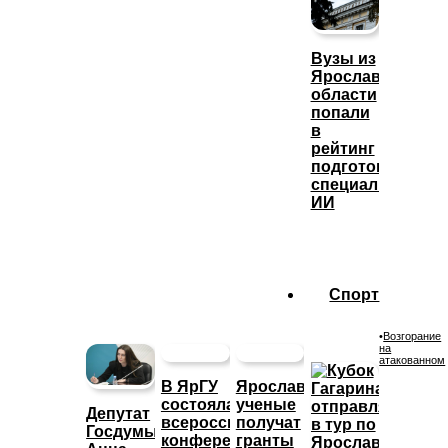
Вузы из
Ярославской
области
попали
в
рейтинг
подготовки
специалистов
ИИ
Спорт
•
Возгорание
на
атакованном
В ЯрГУ
Ярославские
состоялась
ученые
Депутат
всероссийская
получат
Госдумы
конференция
гранты