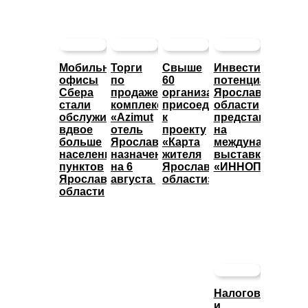
Мобильные
Торги
Свыше
Инвестиционны
офисы
по
60
потенциал
Сбера
продаже
организаций
Ярославской
стали
комплекса
присоединились
области
обслуживать
«Azimut
к
представят
вдвое
отель
проекту
на
больше
Ярославль»
«Карта
международной
населенных
назначены
жителя
выставке
пунктов
на 6
Ярославской
«ИННОПРОМ»
Ярославской
августа
области»
области
Налоговые
и