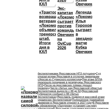
Экс-
«Трактор»
Легенда
капитан
возвращает
«Локомотива»
«Локомотива»
ветеранов,
Илья
сыграет
«Локомотив»
Горохов
против
объявил
сыграет
команды
тренерский
в
Овечкина
штаб.
звездном
на
Итоги
матче
OviCup
дня в
Кубка
2026
КХЛ
Овечкина
беспилотниками Ярославском НПЗ потушено
•
Суд
отказал мэрии Ярославля в отсрочке ликвидации
сбросов из Суринского коллектора
•
При атаке БПЛА
произошло попадание в резервуары Ярославского
НПЗ
•
Песок на ярославских пляжах прошел
проверку
•
Число сбитых над Ярославской областью
беспилотников выросло с 88 до 92
•
Ярославский
губернатор сообщил о 88 сбитых
беспилотниках
•
Ярославль подвергся массовой атаке
украинских беспилотников
•
Полноценное трамвайное
движение в Ярославле откроют в 2027 году
•
В Ярославле
в обновленном «Лазурном» установят систему
«Антиутоп»
•
В Ярославле сотрудники магазина спрятали