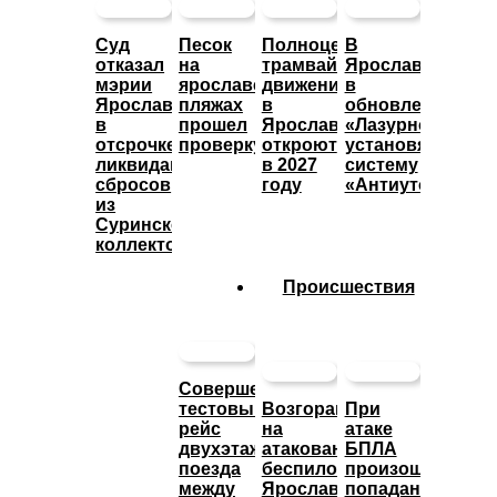
Суд
Песок
Полноценное
В
отказал
на
трамвайное
Ярославле
мэрии
ярославских
движение
в
Ярославля
пляжах
в
обновленном
в
прошел
Ярославле
«Лазурном»
отсрочке
проверку
откроют
установят
ликвидации
в 2027
систему
сбросов
году
«Антиутоп»
из
Суринского
коллектора
Происшествия
Совершен
тестовый
Возгорание
При
рейс
на
атаке
двухэтажного
атакованном
БПЛА
поезда
беспилотниками
произошло
между
Ярославском
попадание