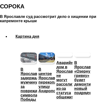
СОРОКА
В Ярославле суд рассмотрит дело о хищении при
капремонте крыши
Картина дня
Аварийный
В
дом в
Ярославле
В
В
Ярославле
«Озерную
Ярославле
центре
не
гривку»
задержали
Ярославля
могут
будет
мужчину
перекопали
расселить
демонтировать
за
улицу
из-за
новый
повреждение
Андропова
статуса
подрядчик
символа
общежития
Победы