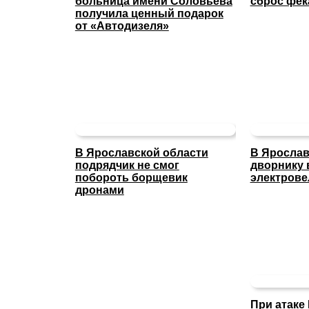
больница имени Соловьёва
сброс фек
получила ценный подарок
от «Автодизеля»
В Ярославской области
В Ярослав
подрядчик не смог
дворнику 
побороть борщевик
электрове
дронами
При атаке