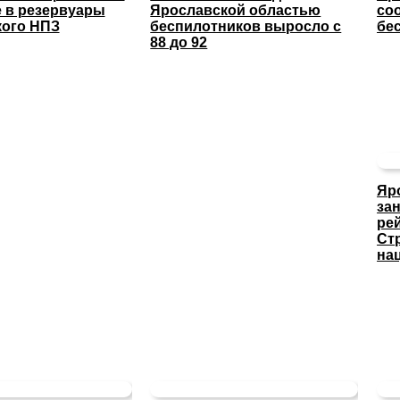
 в резервуары
Ярославской областью
со
кого НПЗ
беспилотников выросло с
бе
88 до 92
Яр
за
ре
Ст
на