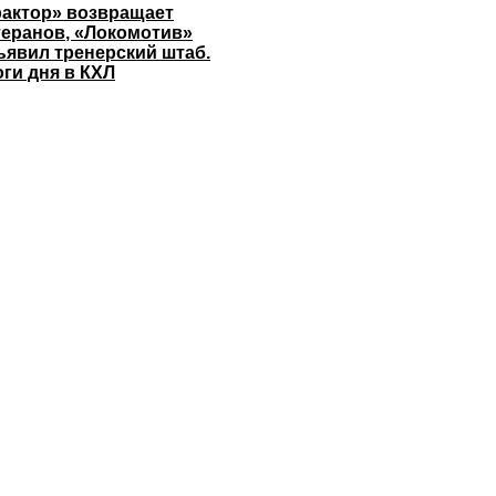
рактор» возвращает
теранов, «Локомотив»
ъявил тренерский штаб.
оги дня в КХЛ