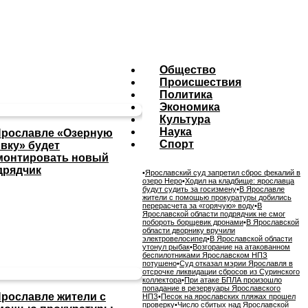
Общество
Происшествия
Политика
Экономика
Культура
Наука
Ярославле «Озерную
Спорт
ивку» будет
монтировать новый
дрядчик
•
Ярославский суд запретил сброс фекалий в
озеро Неро
•
Ходил на кладбище: ярославца
будут судить за госизмену
•
В Ярославле
жители с помощью прокуратуры добились
перерасчета за «горячую» воду
•
В
Ярославской области подрядчик не смог
побороть борщевик дронами
•
В Ярославской
области дворнику вручили
электровелосипед
•
В Ярославской области
утонул рыбак
•
Возгорание на атакованном
беспилотниками Ярославском НПЗ
потушено
•
Суд отказал мэрии Ярославля в
отсрочке ликвидации сбросов из Суринского
коллектора
•
При атаке БПЛА произошло
попадание в резервуары Ярославского
Ярославле жители с
НПЗ
•
Песок на ярославских пляжах прошел
проверку
•
Число сбитых над Ярославской