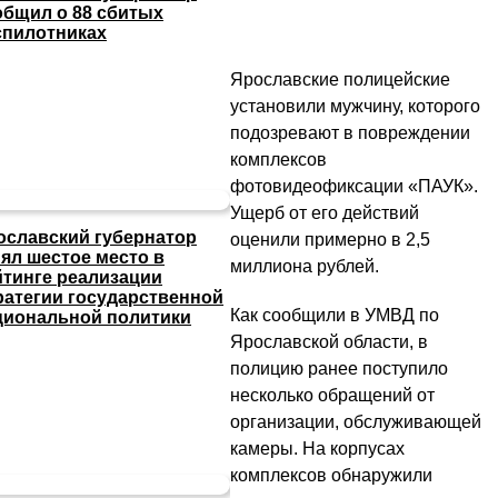
общил о 88 сбитых
спилотниках
Ярославские полицейские
установили мужчину, которого
подозревают в повреждении
комплексов
фотовидеофиксации «ПАУК».
Ущерб от его действий
ославский губернатор
оценили примерно в 2,5
нял шестое место в
миллиона рублей.
йтинге реализации
ратегии государственной
Как сообщили в УМВД по
циональной политики
Ярославской области, в
полицию ранее поступило
несколько обращений от
организации, обслуживающей
камеры. На корпусах
комплексов обнаружили