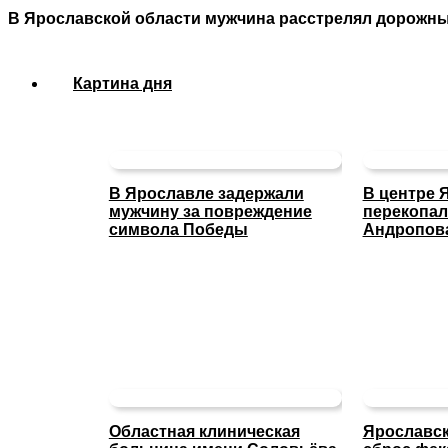
В Ярославской области мужчина расстрелял дорожн
Картина дня
В Ярославле задержали
В центре 
мужчину за повреждение
перекопал
символа Победы
Андропов
Областная клиническая
Ярославск