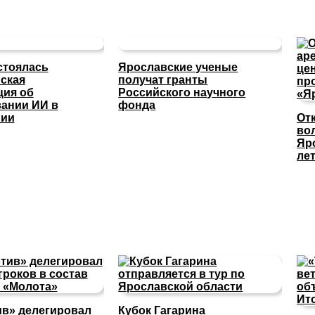
стоялась
Ярославские ученые
ская
получат гранты
ция об
Российского научного
ании ИИ в
фонда
нии
От
во
Яр
ле
в» делегировал
Кубок Гагарина