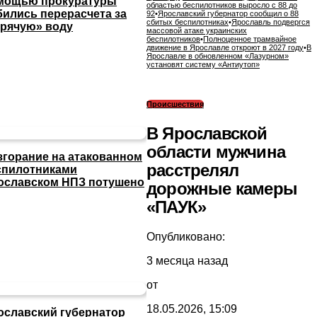
мощью прокуратуры
областью беспилотников выросло с 88 до
бились перерасчета за
92
•
Ярославский губернатор сообщил о 88
сбитых беспилотниках
•
Ярославль подвергся
орячую» воду
массовой атаке украинских
беспилотников
•
Полноценное трамвайное
движение в Ярославле откроют в 2027 году
•
В
Ярославле в обновленном «Лазурном»
установят систему «Антиутоп»
Происшествия
В Ярославской
области мужчина
згорание на атакованном
расстрелял
спилотниками
ославском НПЗ потушено
дорожные камеры
«ПАУК»
Опубликовано:
3 месяца назад
от
18.05.2026, 15:09
ославский губернатор