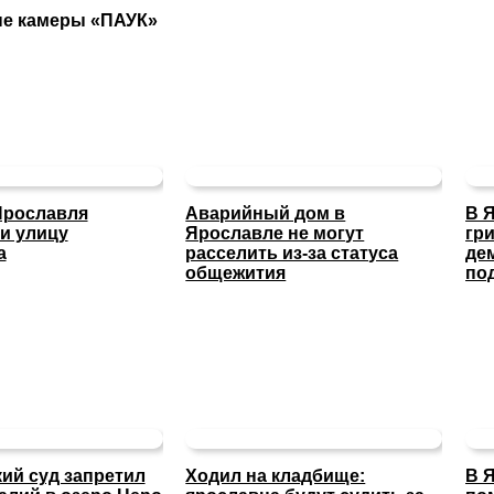
ые камеры «ПАУК»
Ярославля
Аварийный дом в
В 
и улицу
Ярославле не могут
гр
а
расселить из-за статуса
де
общежития
по
ий суд запретил
Ходил на кладбище:
В 