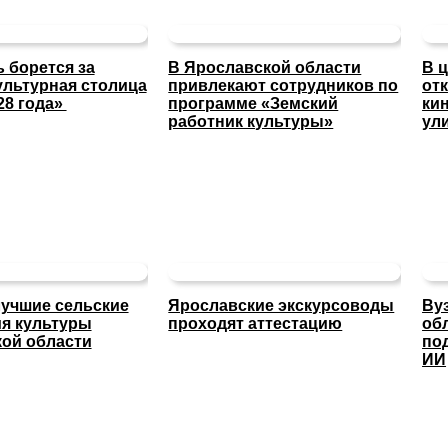
 борется за
В Ярославской области
В 
ультурная столица
привлекают сотрудников по
от
28 года»
программе «Земский
ки
работник культуры»
ул
учшие сельские
Ярославские экскурсоводы
Ву
я культуры
проходят аттестацию
об
ой области
по
ИИ