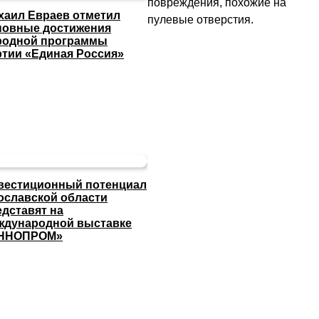
повреждения, похожие на
хаил Евраев отметил
пулевые отверстия.
новные достижения
родной программы
ртии «Единая Россия»
вестиционный потенциал
ославской области
едставят на
ждународной выставке
ННОПРОМ»