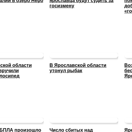
алий в озеро Неро
ярославца будут судить за
по
госизмену
до
«г
ской области
В Ярославской области
Во
вручили
утонул рыбак
бе
лосипед
Яр
 БПЛА произошло
Число сбитых над
Яр