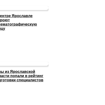
центре Ярославле
кроют
нематографическую
ицу
зы из Ярославской
ласти попали в рейтинг
дготовки специалистов