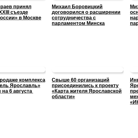
раев принял
Михаил Боровицкий
Ми
XXIII съезде
договорился о расширении
ос
оссии» в Москве
сотрудничества с
на
парламентом Минска
па
продаже комплекса
Свыше 60 организаций
Ин
тель Ярославль»
присоединились к проекту
Яр
 на 6 августа
«Карта жителя Ярославской
пр
области»
ме
«И