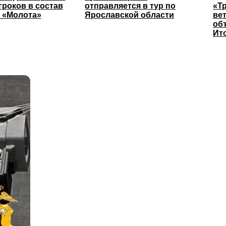
гроков в состав
отправляется в тур по
«Т
 «Молота»
Ярославской области
ве
об
Ит