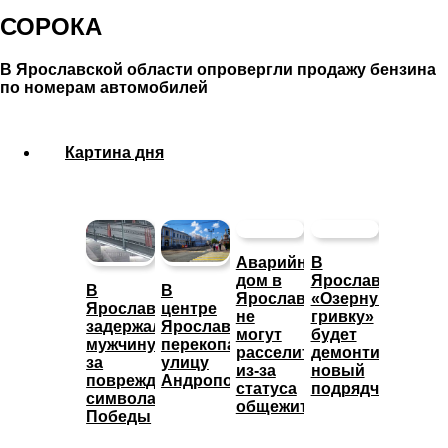
СОРОКА
В Ярославской области опровергли продажу бензина
по номерам автомобилей
Картина дня
Аварийный
В
дом в
Ярославле
В
В
Ярославле
«Озерную
Ярославле
центре
не
гривку»
задержали
Ярославля
могут
будет
мужчину
перекопали
расселить
демонтировать
за
улицу
из-за
новый
повреждение
Андропова
статуса
подрядчик
символа
общежития
Победы