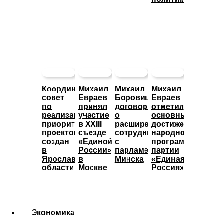
Координационный
Михаил
Михаил
Михаил
совет
Евраев
Боровицкий
Евраев
по
принял
договорился
отметил
реализации
участие
о
основные
приоритетных
в XXIII
расширении
достижения
проектов
съезде
сотрудничества
народной
создан
«Единой
с
программы
в
России»
парламентом
партии
Ярославской
в
Минска
«Единая
области
Москве
Россия»
Экономика