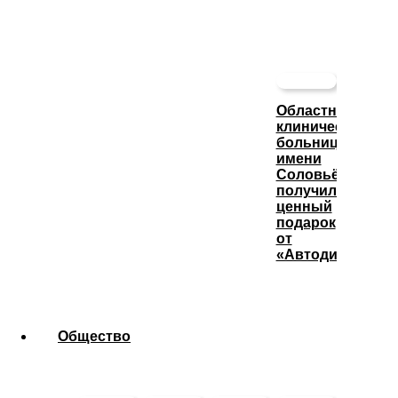
Областная
клиническая
больница
имени
Соловьёва
получила
ценный
подарок
от
«Автодизеля»
Общество