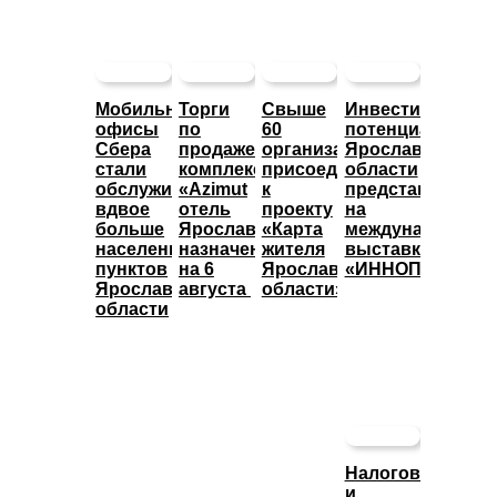
Мобильные
Торги
Свыше
Инвестиционны
офисы
по
60
потенциал
Сбера
продаже
организаций
Ярославской
стали
комплекса
присоединились
области
обслуживать
«Azimut
к
представят
вдвое
отель
проекту
на
больше
Ярославль»
«Карта
международной
населенных
назначены
жителя
выставке
пунктов
на 6
Ярославской
«ИННОПРОМ»
Ярославской
августа
области»
области
Налоговые
и