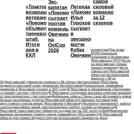
самой
Экс-
«Трактор»
Легенда
силовой
капитан
возвращает
«Локомотива»
командой
«Локомотива»
ветеранов,
Илья
за 12
сыграет
«Локомотив»
Горохов
сезонов
против
объявил
сыграет
команды
тренерский
в
Овечкина
штаб.
звездном
на
Итоги
матче
OviCup
дня в
Кубка
2026
коллектора
•
При атаке
БПЛА произошло
КХЛ
Овечкина
попадание в резервуары
Ярославского НПЗ
•
Песок
на ярославских пляжах
прошел проверку
•
Число
сбитых над Ярославской
областью беспилотников
выросло с 88 до
92
•
Ярославский губернатор сообщил о 88 сбитых беспилотниках
•
Ярославль
подвергся массовой атаке украинских беспилотников
•
Полноценное трамвайное
движение в Ярославле откроют в 2027 году
•
В Ярославле в обновленном «Лазурном»
установят систему «Антиутоп»
•
В Ярославле сотрудники магазина спрятали женщину
от преследователя с пистолетом
•
Мобильные офисы Сбера стали обслуживать вдвое
больше населенных пунктов Ярославской области
•
Совершен тестовый рейс
двухэтажного поезда между Ярославлем и Москвой
•
«Ярэнерго» напоминает: работа
спецтехники вблизи линий электропередачи требует особой осторожности
•
В
Ярославле «массажистка» обманула государство на 335 тысяч рублей
•
Брагинские
вандалы продолжают громить новую трамвайную «Яостановку»
•
В Ярославской
области для поимки блудного попугая использовали гладильную доску