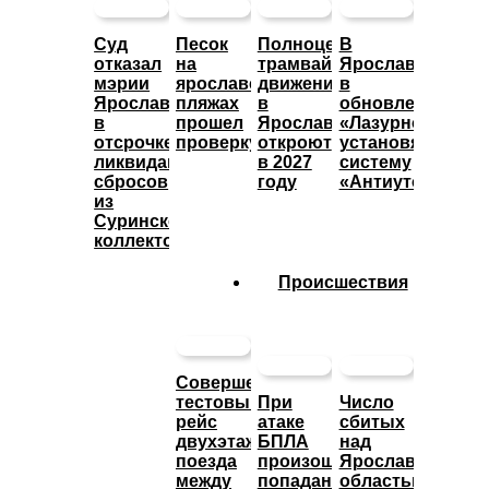
Суд
Песок
Полноценное
В
отказал
на
трамвайное
Ярославле
мэрии
ярославских
движение
в
Ярославля
пляжах
в
обновленном
в
прошел
Ярославле
«Лазурном»
отсрочке
проверку
откроют
установят
ликвидации
в 2027
систему
сбросов
году
«Антиутоп»
из
Суринского
коллектора
Происшествия
Совершен
тестовый
При
Число
рейс
атаке
сбитых
двухэтажного
БПЛА
над
поезда
произошло
Ярославской
между
попадание
областью