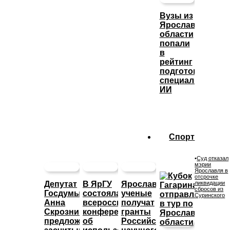
Вузы из
Ярославской
области
попали
в
рейтинг
подготовки
специалистов
ИИ
Спорт
•
Суд отказал
мэрии
Ярославля в
отсрочке
Депутат
В ЯрГУ
Ярославские
ликвидации
сбросов из
Госдумы
состоялась
ученые
Суринского
Анна
всероссийская
получат
Скрозникова
конференция
гранты
предложила
об
Российского