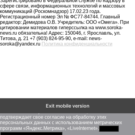
Зарегистрировано в Федеральной службе по надзору в
сфере связи, информационных технологий и массовых
коммуникаций (Роскомнадзор) 17.02.23 года.
Регистрационный номер Эл № ФС77-84744. Главный
редактор: Демидова О.В. Учредитель: ООО «Омега». При
цитировании материалов гиперссылка на www.soroka-
news.ru обязательна! Адрес: 150046, г. Ярославль, ул.
Титова, д. 21 +7 (903) 824-95-90, e-mail: news-
soroka@yandex.ru
Политика конфиденциальности
На сайте soroka-news.ru осуществляется сбор метаданных
Exit mobile version
пользователей (cookie, данные об IP - адресе и
местоположении). Оставаясь на сайте, пользователь
подтверждает свое согласие на обработку этих
персональных данных c использованием метрических
программ «Яндекс.Метрика», «LiveInternet».
Принять
Политика конфиденциальности