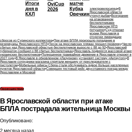
Итоги
матче
OviCup
дня в
Кубка
2026
электровелосипед
•
В
Ярославской области
КХЛ
Овечкина
утонул рыбак
•
Возгорание
на атакованном
беспилотниками
Ярославском НПЗ
потушено
•
Суд отказал
мэрии Ярославля в
отсрочке ликвидации
сбросов из Суринского коллектора
•
При атаке БПЛА произошло попадание в
резервуары Ярославского НПЗ
•
Песок на ярославских пляжах прошел проверку
•
Число
сбитых над Ярославской областью беспилотников выросло с 88 до 92
•
Ярославский
губернатор сообщил о 88 сбитых беспилотниках
•
Ярославль подвергся массовой атаке
украинских беспилотников
•
Полноценное трамвайное движение в Ярославле откроют в
2027 году
•
В Ярославле в обновленном «Лазурном» установят систему «Антиутоп»
•
В
Ярославле сотрудники магазина спрятали женщину от преследователя с
пистолетом
•
Мобильные офисы Сбера стали обслуживать вдвое больше населенных
пунктов Ярославской области
•
Совершен тестовый рейс двухэтажного поезда между
Ярославлем и Москвой
Происшествия
В Ярославской области при атаке
БПЛА пострадала жительница Москвы
Опубликовано:
2 месяца назад