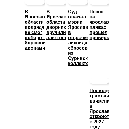
В
В
Суд
Песок
Ярославской
Ярославской
отказал
на
области
области
мэрии
ярославских
подрядчик
дворнику
Ярославля
пляжах
не смог
вручили
в
прошел
побороть
электровелосипед
отсрочке
проверку
борщевик
ликвидации
дронами
сбросов
из
Суринского
коллектора
Полноценное
трамвайное
движение
в
Ярославле
откроют
в 2027
году