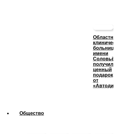
Областная
клиническая
больница
имени
Соловьёва
получила
ценный
подарок
от
«Автодизеля»
Общество