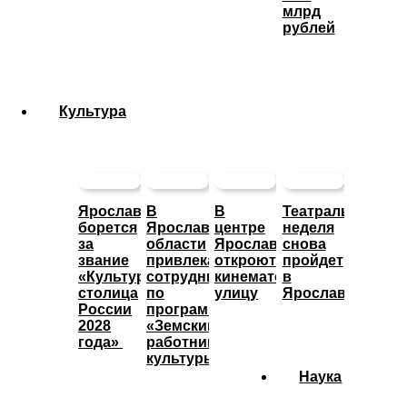
млрд
рублей
Культура
Ярославль
В
В
Театральная
борется
Ярославской
центре
неделя
за
области
Ярославле
снова
звание
привлекают
откроют
пройдет
«Культурная
сотрудников
кинематографическую
в
столица
по
улицу
Ярославле
России
программе
2028
«Земский
года»
работник
культуры»
Наука