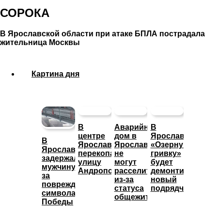
СОРОКА
В Ярославской области при атаке БПЛА пострадала
жительница Москвы
Картина дня
В
Аварийный
В
центре
дом в
Ярославле
В
Ярославля
Ярославле
«Озерную
Ярославле
перекопали
не
гривку»
задержали
улицу
могут
будет
мужчину
Андропова
расселить
демонтировать
за
из-за
новый
повреждение
статуса
подрядчик
символа
общежития
Победы