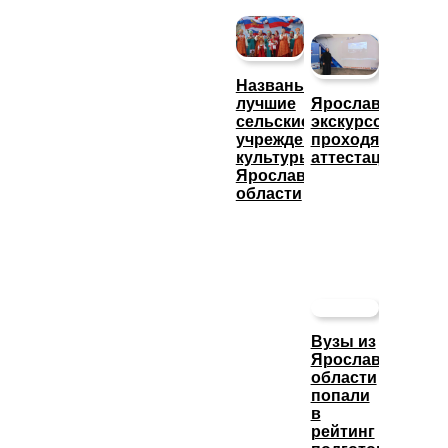
Названы
лучшие
Ярославские
сельские
экскурсоводы
учреждения
проходят
культуры
аттестацию
Ярославской
области
Вузы из
Ярославской
области
попали
в
рейтинг