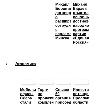
Михаил
Михаил
Боровицкий
Евраев
договорился
отметил
о
основные
расширении
достижения
сотрудничества
народной
с
программы
парламентом
партии
Минска
«Единая
Россия»
Экономика
Мобильные
Торги
Свыше
Инвестиционны
офисы
по
60
потенциал
Сбера
продаже
организаций
Ярославской
стали
комплекса
присоединились
области