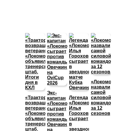
«Локомотив»
назвали
самой
Экс-
«Трактор»
Легенда
силовой
капитан
возвращает
«Локомотива»
командой
«Локомотива»
ветеранов,
Илья
за 12
сыграет
«Локомотив»
Горохов
сезонов
против
объявил
сыграет
команды
тренерский
в
Овечкина
штаб.
звездном
на