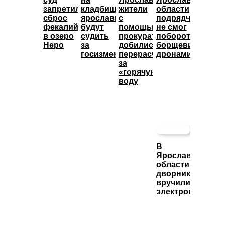
запретил
кладбище:
жители
области
сброс
ярославца
с
подрядчик
фекалий
будут
помощью
не смог
в озеро
судить
прокуратуры
побороть
Неро
за
добились
борщевик
госизмену
перерасчета
дронами
за
«горячую»
воду
В
Ярославской
области
дворнику
вручили
электровелосип