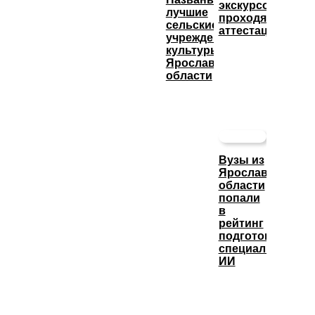
экскурсоводы
лучшие
проходят
сельские
аттестацию
учреждения
культуры
Ярославской
области
Вузы из
Ярославской
области
попали
в
рейтинг
подготовки
специалистов
ИИ