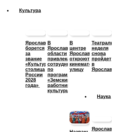
Культура
Ярославль
В
В
Театральная
борется
Ярославской
центре
неделя
за
области
Ярославле
снова
звание
привлекают
откроют
пройдет
«Культурная
сотрудников
кинематографическую
в
столица
по
улицу
Ярославле
России
программе
2028
«Земский
года»
работник
культуры»
Наука
Ярославские
Названы