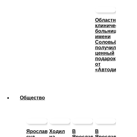
Областная
клиническая
больница
имени
Соловьёва
получила
ценный
подарок
от
«Автодизеля»
Общество
Ярославский
Ходил
В
В
суд
на
Ярославле
Ярославской