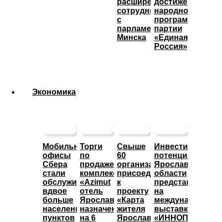
расширении
достижения
сотрудничества
народной
с
программы
парламентом
партии
Минска
«Единая
Россия»
Экономика
Мобильные
Торги
Свыше
Инвестиционны
офисы
по
60
потенциал
Сбера
продаже
организаций
Ярославской
стали
комплекса
присоединились
области
обслуживать
«Azimut
к
представят
вдвое
отель
проекту
на
больше
Ярославль»
«Карта
международной
населенных
назначены
жителя
выставке
пунктов
на 6
Ярославской
«ИННОПРОМ»