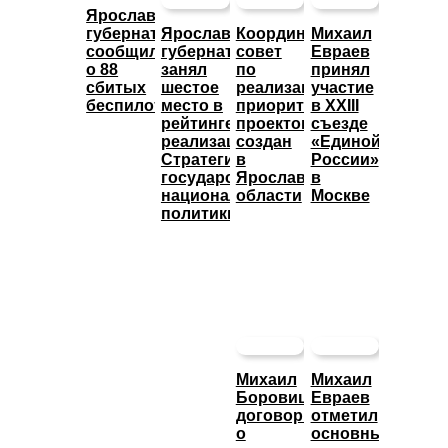
Ярославский
губернатор
Ярославский
Координационный
Михаил
сообщил
губернатор
совет
Евраев
о 88
занял
по
принял
сбитых
шестое
реализации
участие
беспилотниках
место в
приоритетных
в XXIII
рейтинге
проектов
съезде
реализации
создан
«Единой
Стратегии
в
России»
государственной
Ярославской
в
национальной
области
Москве
политики
Михаил
Михаил
Боровицкий
Евраев
договорился
отметил
о
основные