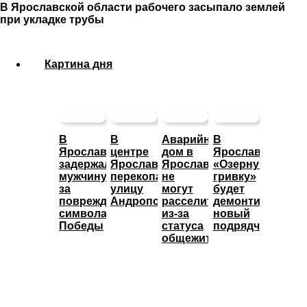
В Ярославской области рабочего засыпало землей
при укладке трубы
Картина дня
В
В
Аварийный
В
Ярославле
центре
дом в
Ярославле
задержали
Ярославля
Ярославле
«Озерную
мужчину
перекопали
не
гривку»
за
улицу
могут
будет
повреждение
Андропова
расселить
демонтировать
символа
из-за
новый
Победы
статуса
подрядчик
общежития