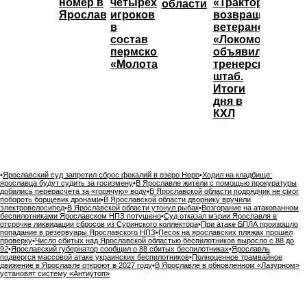
номер в
четырёх
«Трактор»
области
Ярославле
игроков
возвращает
в
ветеранов,
состав
«Локомотив»
пермского
объявил
«Молота»
тренерский
штаб.
Итоги
дня в
КХЛ
•
Ярославский суд запретил сброс фекалий в озеро Неро
•
Ходил на кладбище:
ярославца будут судить за госизмену
•
В Ярославле жители с помощью прокуратуры
добились перерасчета за «горячую» воду
•
В Ярославской области подрядчик не смог
побороть борщевик дронами
•
В Ярославской области дворнику вручили
электровелосипед
•
В Ярославской области утонул рыбак
•
Возгорание на атакованном
беспилотниками Ярославском НПЗ потушено
•
Суд отказал мэрии Ярославля в
отсрочке ликвидации сбросов из Суринского коллектора
•
При атаке БПЛА произошло
попадание в резервуары Ярославского НПЗ
•
Песок на ярославских пляжах прошел
проверку
•
Число сбитых над Ярославской областью беспилотников выросло с 88 до
92
•
Ярославский губернатор сообщил о 88 сбитых беспилотниках
•
Ярославль
подвергся массовой атаке украинских беспилотников
•
Полноценное трамвайное
движение в Ярославле откроют в 2027 году
•
В Ярославле в обновленном «Лазурном»
установят систему «Антиутоп»