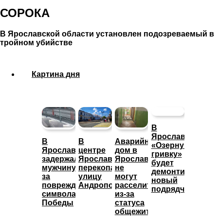
СОРОКА
В Ярославской области установлен подозреваемый в
тройном убийстве
Картина дня
В
Ярославле
В
В
Аварийный
«Озерную
Ярославле
центре
дом в
гривку»
задержали
Ярославля
Ярославле
будет
мужчину
перекопали
не
демонтировать
за
улицу
могут
новый
повреждение
Андропова
расселить
подрядчик
символа
из-за
Победы
статуса
общежития