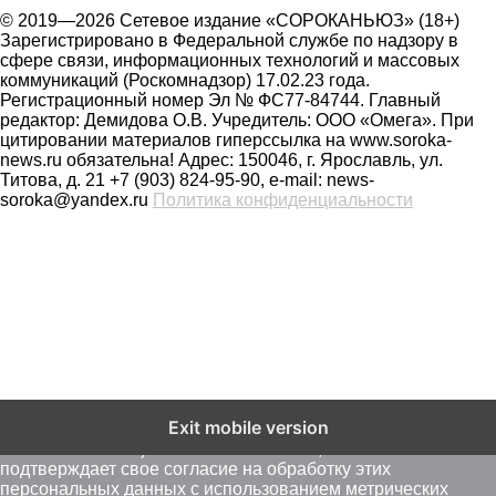
© 2019—2026 Сетевое издание «СОРОКАНЬЮЗ» (18+)
Зарегистрировано в Федеральной службе по надзору в
сфере связи, информационных технологий и массовых
коммуникаций (Роскомнадзор) 17.02.23 года.
Регистрационный номер Эл № ФС77-84744. Главный
редактор: Демидова О.В. Учредитель: ООО «Омега». При
цитировании материалов гиперссылка на www.soroka-
news.ru обязательна! Адрес: 150046, г. Ярославль, ул.
Титова, д. 21 +7 (903) 824-95-90, e-mail: news-
soroka@yandex.ru
Политика конфиденциальности
На сайте soroka-news.ru осуществляется сбор метаданных
Exit mobile version
пользователей (cookie, данные об IP - адресе и
местоположении). Оставаясь на сайте, пользователь
подтверждает свое согласие на обработку этих
персональных данных c использованием метрических