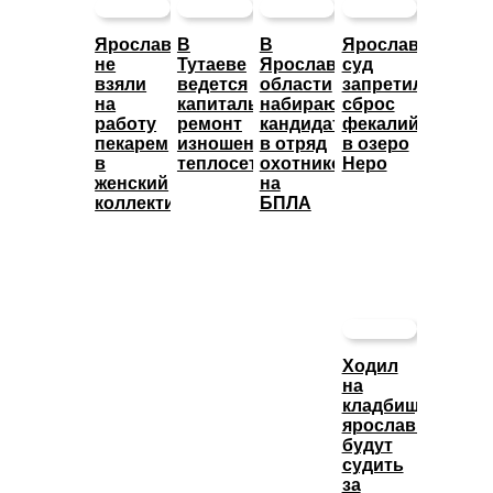
Ярославца
В
В
Ярославский
не
Тутаеве
Ярославской
суд
взяли
ведется
области
запретил
на
капитальный
набирают
сброс
работу
ремонт
кандидатов
фекалий
пекарем
изношенных
в отряд
в озеро
в
теплосетей
охотников
Неро
женский
на
коллектив
БПЛА
Ходил
на
кладбище:
ярославца
будут
судить
за