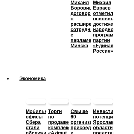
Михаил
Михаил
Боровицкий
Евраев
договорился
отметил
о
основные
расширении
достижения
сотрудничества
народной
с
программы
парламентом
партии
Минска
«Единая
Россия»
Экономика
Мобильные
Торги
Свыше
Инвестиционны
офисы
по
60
потенциал
Сбера
продаже
организаций
Ярославской
стали
комплекса
присоединились
области
обслуживать
«Azimut
к
представят