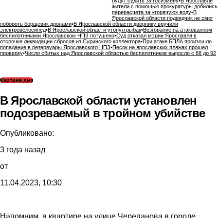
будут судить за госизмену
•
В Ярославле
жители с помощью прокуратуры добились
перерасчета за «горячую» воду
•
В
Ярославской области подрядчик не смог
побороть борщевик дронами
•
В Ярославской области дворнику вручили
электровелосипед
•
В Ярославской области утонул рыбак
•
Возгорание на атакованном
беспилотниками Ярославском НПЗ потушено
•
Суд отказал мэрии Ярославля в
отсрочке ликвидации сбросов из Суринского коллектора
•
При атаке БПЛА произошло
попадание в резервуары Ярославского НПЗ
•
Песок на ярославских пляжах прошел
проверку
•
Число сбитых над Ярославской областью беспилотников выросло с 88 до 92
Картина дня
В Ярославской области установлен
подозреваемый в тройном убийстве
Опубликовано:
3 года назад
от
11.04.2023, 10:30
Напомним, в квартире на улице Черепанова в городе