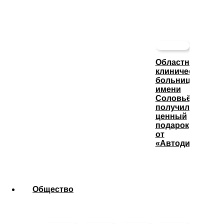
Областная
клиническая
больница
имени
Соловьёва
получила
ценный
подарок
от
«Автодизеля»
Общество