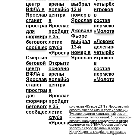
Джованни
Фьоре
выбрал
«Локомотив»
13-й
делегировал
номер в
четырёх
Смертин:
Ярославле
игроков
беговой
Открытие
в
центр
основной
состав
ВФЛА в
арены
пермского
Ярославле
волейбольного
«Молота»
станет
центра
пространством
в
для
Ярославле
формирования
пройдет
бегового
в 35-
коллектив
•
Жуткое ДТП в Ярославской
области унесло жизни трех человек
•
В
сообщества
летие
Тутаеве ведется капитальный ремонт
клуба
изношенных теплосетей
•
В Ярославской
области набирают кандидатов в отряд
«Ярославич»
охотников на БПЛА
•
Ярославский суд
запретил сброс фекалий в озеро
Неро
•
Ходил на кладбище: ярославца