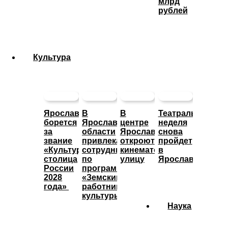
млрд
рублей
Культура
Ярославль
В
В
Театральная
борется
Ярославской
центре
неделя
за
области
Ярославле
снова
звание
привлекают
откроют
пройдет
«Культурная
сотрудников
кинематографическую
в
столица
по
улицу
Ярославле
России
программе
2028
«Земский
года»
работник
культуры»
Наука