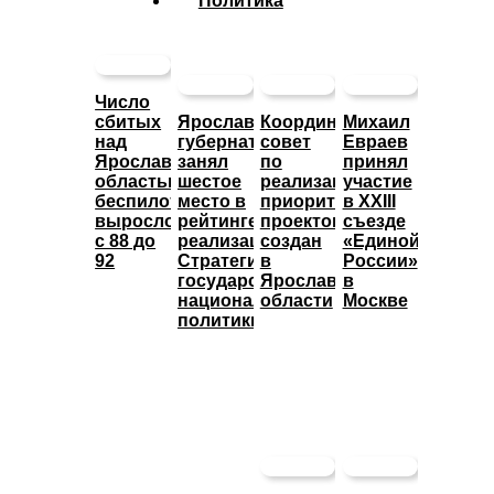
Политика
Число
сбитых
Ярославский
Координационный
Михаил
над
губернатор
совет
Евраев
Ярославской
занял
по
принял
областью
шестое
реализации
участие
беспилотников
место в
приоритетных
в XXIII
выросло
рейтинге
проектов
съезде
с 88 до
реализации
создан
«Единой
92
Стратегии
в
России»
государственной
Ярославской
в
национальной
области
Москве
политики