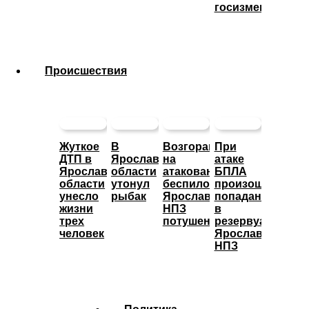
госизмену
Происшествия
Жуткое
В
Возгорание
При
ДТП в
Ярославской
на
атаке
Ярославской
области
атакованном
БПЛА
области
утонул
беспилотниками
произошло
унесло
рыбак
Ярославском
попадание
жизни
НПЗ
в
трех
потушено
резервуары
человек
Ярославского
НПЗ