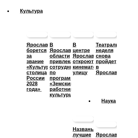
Культура
Ярославль
В
В
Театральная
борется
Ярославской
центре
неделя
за
области
Ярославле
снова
звание
привлекают
откроют
пройдет
«Культурная
сотрудников
кинематографическую
в
столица
по
улицу
Ярославле
России
программе
2028
«Земский
года»
работник
культуры»
Наука
Названы
лучшие
Ярославские