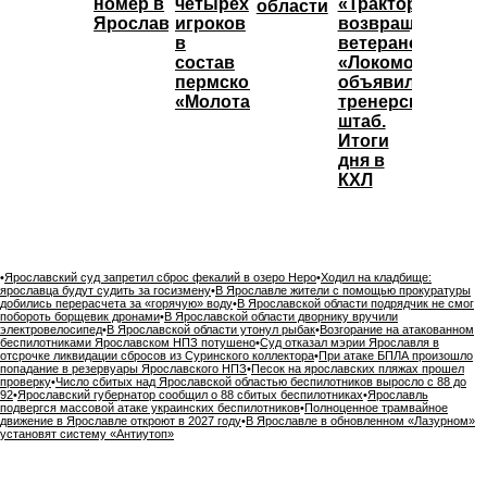
номер в
четырёх
«Трактор»
области
Ярославле
игроков
возвращает
в
ветеранов,
состав
«Локомотив»
пермского
объявил
«Молота»
тренерский
штаб.
Итоги
дня в
КХЛ
•
Ярославский суд запретил сброс фекалий в озеро Неро
•
Ходил на кладбище:
ярославца будут судить за госизмену
•
В Ярославле жители с помощью прокуратуры
добились перерасчета за «горячую» воду
•
В Ярославской области подрядчик не смог
побороть борщевик дронами
•
В Ярославской области дворнику вручили
электровелосипед
•
В Ярославской области утонул рыбак
•
Возгорание на атакованном
беспилотниками Ярославском НПЗ потушено
•
Суд отказал мэрии Ярославля в
отсрочке ликвидации сбросов из Суринского коллектора
•
При атаке БПЛА произошло
попадание в резервуары Ярославского НПЗ
•
Песок на ярославских пляжах прошел
проверку
•
Число сбитых над Ярославской областью беспилотников выросло с 88 до
92
•
Ярославский губернатор сообщил о 88 сбитых беспилотниках
•
Ярославль
подвергся массовой атаке украинских беспилотников
•
Полноценное трамвайное
движение в Ярославле откроют в 2027 году
•
В Ярославле в обновленном «Лазурном»
установят систему «Антиутоп»