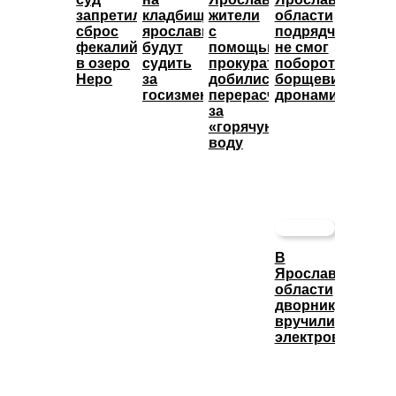
запретил
кладбище:
жители
области
сброс
ярославца
с
подрядчик
фекалий
будут
помощью
не смог
в озеро
судить
прокуратуры
побороть
Неро
за
добились
борщевик
госизмену
перерасчета
дронами
за
«горячую»
воду
В
Ярославской
области
дворнику
вручили
электровелосип