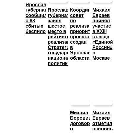
Ярославский
губернатор
Ярославский
Координационный
Михаил
сообщил
губернатор
совет
Евраев
о 88
занял
по
принял
сбитых
шестое
реализации
участие
беспилотниках
место в
приоритетных
в XXIII
рейтинге
проектов
съезде
реализации
создан
«Единой
Стратегии
в
России»
государственной
Ярославской
в
национальной
области
Москве
политики
Михаил
Михаил
Боровицкий
Евраев
договорился
отметил
о
основные