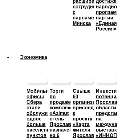
расширении
достижения
сотрудничества
народной
с
программы
парламентом
партии
Минска
«Единая
Россия»
Экономика
Мобильные
Торги
Свыше
Инвестиционны
офисы
по
60
потенциал
Сбера
продаже
организаций
Ярославской
стали
комплекса
присоединились
области
обслуживать
«Azimut
к
представят
вдвое
отель
проекту
на
больше
Ярославль»
«Карта
международной
населенных
назначены
жителя
выставке
пунктов
на 6
Ярославской
«ИННОПРОМ»