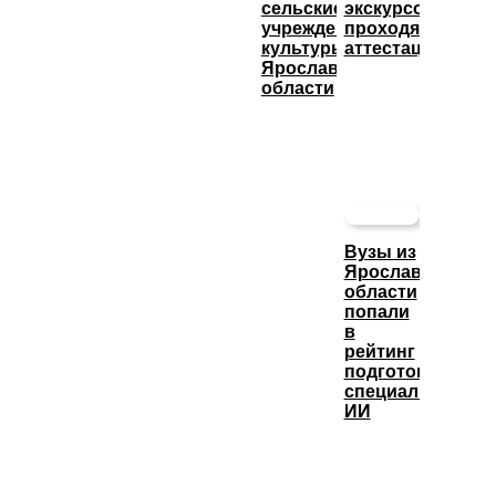
сельские
экскурсоводы
учреждения
проходят
культуры
аттестацию
Ярославской
области
Вузы из
Ярославской
области
попали
в
рейтинг
подготовки
специалистов
ИИ