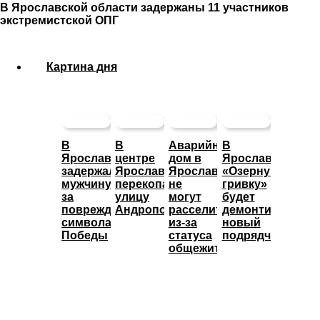
В Ярославской области задержаны 11 участников
экстремистской ОПГ
Картина дня
В
В
Аварийный
В
Ярославле
центре
дом в
Ярославле
задержали
Ярославля
Ярославле
«Озерную
мужчину
перекопали
не
гривку»
за
улицу
могут
будет
повреждение
Андропова
расселить
демонтировать
символа
из-за
новый
Победы
статуса
подрядчик
общежития