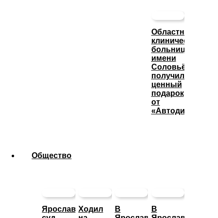
Областная
клиническая
больница
имени
Соловьёва
получила
ценный
подарок
от
«Автодизеля»
Общество
Ярославский
Ходил
В
В
суд
на
Ярославле
Ярославской