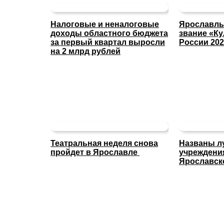
Налоговые и неналоговые
Ярославль
доходы областного бюджета
звание «Ку
за первый квартал выросли
России 202
на 2 млрд рублей
Театральная неделя снова
Названы л
пройдет в Ярославле
учреждени
Ярославск