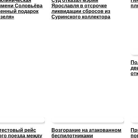
 клиническая
Суд отказал мэрии
Пе
имени Соловьёва
Ярославля в отсрочке
пл
ценный подарок
ликвидации сбросов из
изеля»
Суринского коллектора
По
дв
от
тестовый рейс
Возгорание на атакованном
Пр
ого поезда между
беспилотниками
по