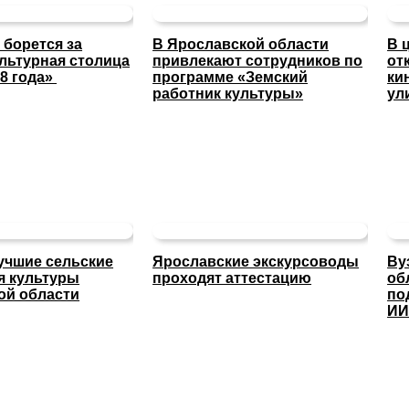
 борется за
В Ярославской области
В 
льтурная столица
привлекают сотрудников по
от
8 года»
программе «Земский
ки
работник культуры»
ул
учшие сельские
Ярославские экскурсоводы
Ву
я культуры
проходят аттестацию
об
ой области
по
И