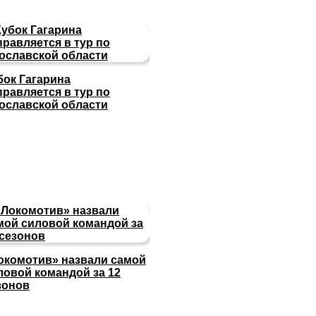
бок Гагарина
правляется в тур по
ославской области
окомотив» назвали самой
ловой командой за 12
зонов