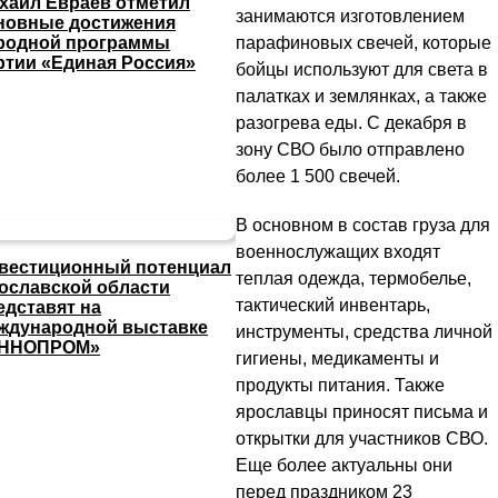
хаил Евраев отметил
занимаются изготовлением
новные достижения
парафиновых свечей, которые
родной программы
ртии «Единая Россия»
бойцы используют для света в
палатках и землянках, а также
разогрева еды. С декабря в
зону СВО было отправлено
более 1 500 свечей.
В основном в состав груза для
военнослужащих входят
вестиционный потенциал
теплая одежда, термобелье,
ославской области
тактический инвентарь,
едставят на
ждународной выставке
инструменты, средства личной
ННОПРОМ»
гигиены, медикаменты и
продукты питания. Также
ярославцы приносят письма и
открытки для участников СВО.
Еще более актуальны они
перед праздником 23