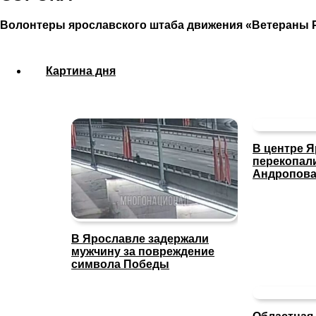
Волонтеры ярославского штаба движения «Ветераны 
Картина дня
В центре 
перекопал
Андропов
В Ярославле задержали
мужчину за повреждение
символа Победы