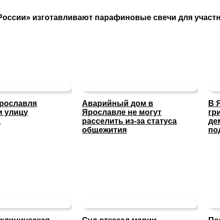
России» изготавливают парафиновые свечи для участ
Ярославля
Аварийный дом в
В 
и улицу
Ярославле не могут
гр
а
расселить из-за статуса
де
общежития
по