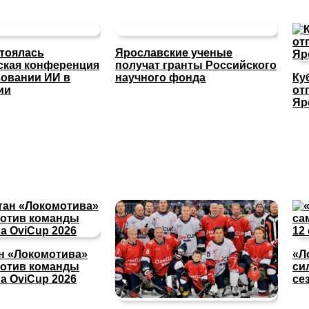
стоялась
Ярославские ученые
ская конференция
получат гранты Российского
зовании ИИ в
научного фонда
Ку
ии
от
Яр
ан «Локомотива»
«Л
ротив команды
си
а OviCup 2026
се