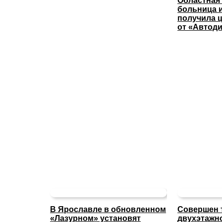
Областная
больница 
получила 
от «Автод
В Ярославле в обновленном
Совершен 
«Лазурном» установят
двухэтажн