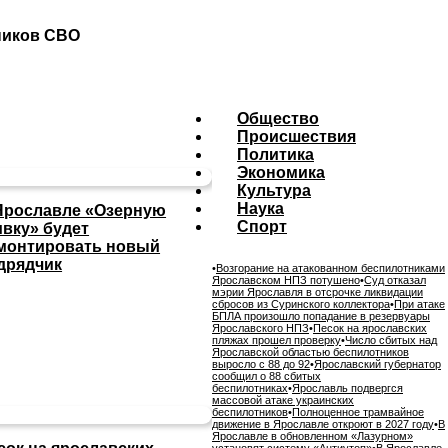
ников СВО
Общество
Происшествия
Политика
Экономика
Культура
Наука
Ярославле «Озерную
Спорт
ивку» будет
монтировать новый
дрядчик
•
Возгорание на атакованном беспилотниками
Ярославском НПЗ потушено
•
Суд отказал
мэрии Ярославля в отсрочке ликвидации
сбросов из Суринского коллектора
•
При атаке
БПЛА произошло попадание в резервуары
Ярославского НПЗ
•
Песок на ярославских
пляжах прошел проверку
•
Число сбитых над
Ярославской областью беспилотников
выросло с 88 до 92
•
Ярославский губернатор
сообщил о 88 сбитых
беспилотниках
•
Ярославль подвергся
массовой атаке украинских
беспилотников
•
Полноценное трамвайное
движение в Ярославле откроют в 2027 году
•
В
Ярославле в обновленном «Лазурном»