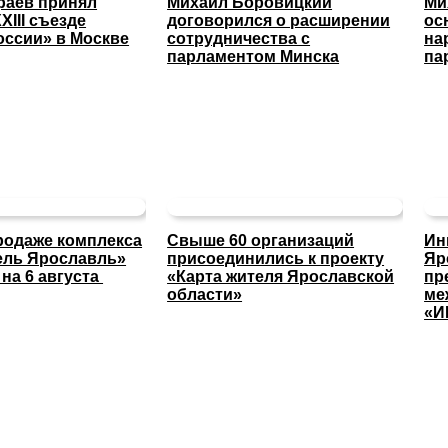
раев принял
Михаил Боровицкий
Ми
XIII съезде
договорился о расширении
ос
оссии» в Москве
сотрудничества с
на
парламентом Минска
па
родаже комплекса
Свыше 60 организаций
Ин
тель Ярославль»
присоединились к проекту
Яр
на 6 августа
«Карта жителя Ярославской
пр
области»
ме
«И