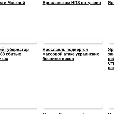
м и Москвой
Ярославском НПЗ потушено
Яр
ий губернатор
Ярославль подвергся
Яр
 88 сбитых
массовой атаке украинских
за
иках
беспилотников
ре
Ст
на