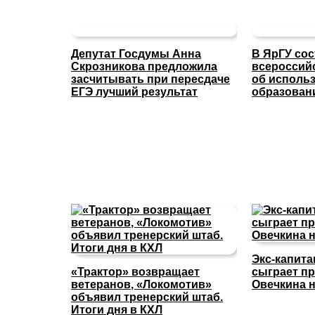
Депутат Госдумы Анна
В ЯрГУ со
Скрозникова предложила
всероссий
засчитывать при пересдаче
об исполь
ЕГЭ лучший результат
образован
Экс-капит
«Трактор» возвращает
сыграет п
ветеранов, «Локомотив»
Овечкина н
объявил тренерский штаб.
Итоги дня в КХЛ