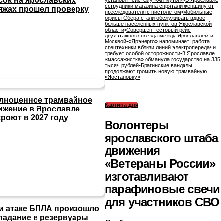
сок на ярославских
установят систему «Антиутоп»
•
В Ярославле
сотрудники магазина спрятали женщину от
яжах прошел проверку
преследователя с пистолетом
•
Мобильные
офисы Сбера стали обслуживать вдвое
больше населенных пунктов Ярославской
области
•
Совершен тестовый рейс
двухэтажного поезда между Ярославлем и
Москвой
•
«Ярэнерго» напоминает: работа
спецтехники вблизи линий электропередачи
требует особой осторожности
•
В Ярославле
«массажистка» обманула государство на 335
тысяч рублей
•
Брагинские вандалы
продолжают громить новую трамвайную
«Яостановку»
лноценное трамвайное
Картина дня
ижение в Ярославле
кроют в 2027 году
Волонтеры
ярославского штаба
движения
«Ветераны России»
изготавливают
парафиновые свечи
для участников СВО
и атаке БПЛА произошло
падание в резервуары