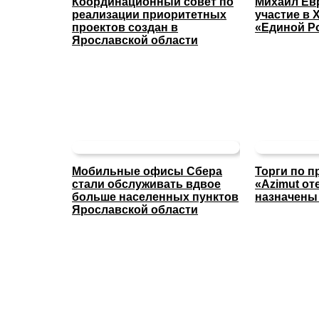
Координационный совет по
Михаил Ев
реализации приоритетных
участие в X
проектов создан в
«Единой Р
Ярославской области
Мобильные офисы Сбера
Торги по п
стали обслуживать вдвое
«Azimut о
больше населенных пунктов
назначены 
Ярославской области