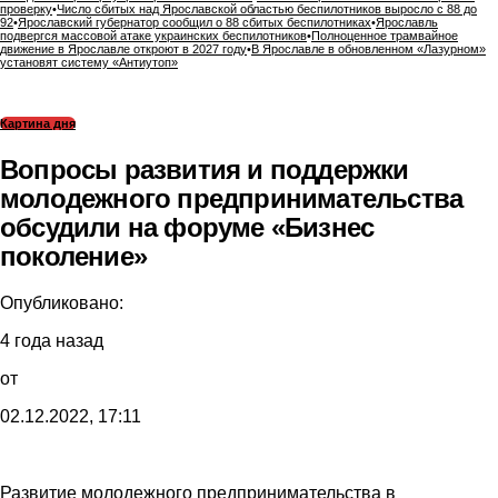
проверку
•
Число сбитых над Ярославской областью беспилотников выросло с 88 до
92
•
Ярославский губернатор сообщил о 88 сбитых беспилотниках
•
Ярославль
подвергся массовой атаке украинских беспилотников
•
Полноценное трамвайное
движение в Ярославле откроют в 2027 году
•
В Ярославле в обновленном «Лазурном»
установят систему «Антиутоп»
Картина дня
​Вопросы развития и поддержки
молодежного предпринимательства
обсудили на форуме «Бизнес
поколение»
Опубликовано:
4 года назад
от
02.12.2022, 17:11
Развитие молодежного предпринимательства в