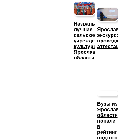
Названы
лучшие
Ярославские
сельские
экскурсоводы
учреждения
проходят
культуры
аттестацию
Ярославской
области
Вузы из
Ярославской
области
попали
в
рейтинг
подготовки