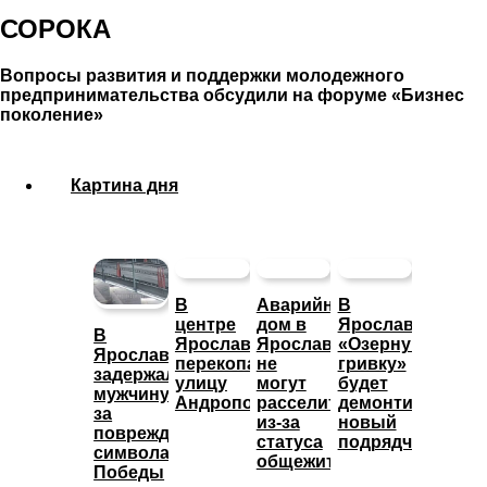
СОРОКА
​Вопросы развития и поддержки молодежного
предпринимательства обсудили на форуме «Бизнес
поколение»
Картина дня
В
Аварийный
В
центре
дом в
Ярославле
В
Ярославля
Ярославле
«Озерную
Ярославле
перекопали
не
гривку»
задержали
улицу
могут
будет
мужчину
Андропова
расселить
демонтировать
за
из-за
новый
повреждение
статуса
подрядчик
символа
общежития
Победы