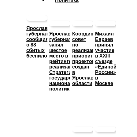
Политика
Ярославский
губернатор
Ярославский
Координационный
Михаил
сообщил
губернатор
совет
Евраев
о 88
занял
по
принял
сбитых
шестое
реализации
участие
беспилотниках
место в
приоритетных
в XXIII
рейтинге
проектов
съезде
реализации
создан
«Единой
Стратегии
в
России»
государственной
Ярославской
в
национальной
области
Москве
политики