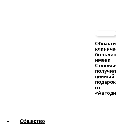
Областная
клиническая
больница
имени
Соловьёва
получила
ценный
подарок
от
«Автодизеля»
Общество