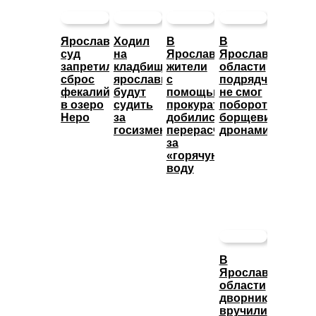
Ярославский
Ходил
В
В
суд
на
Ярославле
Ярославской
запретил
кладбище:
жители
области
сброс
ярославца
с
подрядчик
фекалий
будут
помощью
не смог
в озеро
судить
прокуратуры
побороть
Неро
за
добились
борщевик
госизмену
перерасчета
дронами
за
«горячую»
воду
В
Ярославской
области
дворнику
вручили