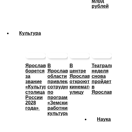
млрд
рублей
Культура
Ярославль
В
В
Театральная
борется
Ярославской
центре
неделя
за
области
Ярославле
снова
звание
привлекают
откроют
пройдет
«Культурная
сотрудников
кинематографическую
в
столица
по
улицу
Ярославле
России
программе
2028
«Земский
года»
работник
культуры»
Наука