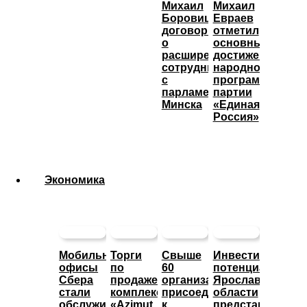
Михаил
Михаил
Боровицкий
Евраев
договорился
отметил
о
основные
расширении
достижения
сотрудничества
народной
с
программы
парламентом
партии
Минска
«Единая
Россия»
Экономика
Мобильные
Торги
Свыше
Инвестиционны
офисы
по
60
потенциал
Сбера
продаже
организаций
Ярославской
стали
комплекса
присоединились
области
обслуживать
«Azimut
к
представят