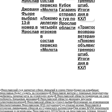
Кубок
Джованни
Гагарина
Фьоре
отправляется
выбрал
«Локомотив»
в тур по
13-й
делегировал
Ярославской
номер в
четырёх
«Трактор»
области
Ярославле
игроков
возвращает
в
ветеранов,
состав
«Локомотив»
пермского
объявил
«Молота»
тренерский
штаб.
Итоги
дня в
КХЛ
•
Ярославский суд запретил сброс фекалий в озеро Неро
•
Ходил на кладбище:
ярославца будут судить за госизмену
•
В Ярославле жители с помощью прокуратуры
добились перерасчета за «горячую» воду
•
В Ярославской области подрядчик не смог
побороть борщевик дронами
•
В Ярославской области дворнику вручили
электровелосипед
•
В Ярославской области утонул рыбак
•
Возгорание на атакованном
беспилотниками Ярославском НПЗ потушено
•
Суд отказал мэрии Ярославля в
отсрочке ликвидации сбросов из Суринского коллектора
•
При атаке БПЛА произошло
попадание в резервуары Ярославского НПЗ
•
Песок на ярославских пляжах прошел