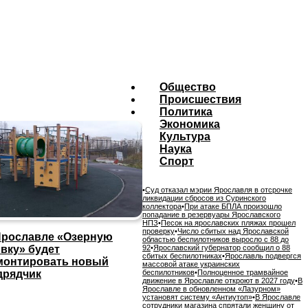
Общество
Происшествия
Политика
Экономика
Культура
Наука
Спорт
•
Суд отказал мэрии Ярославля в отсрочке
ликвидации сбросов из Суринского
коллектора
•
При атаке БПЛА произошло
попадание в резервуары Ярославского
НПЗ
•
Песок на ярославских пляжах прошел
проверку
•
Число сбитых над Ярославской
Ярославле «Озерную
областью беспилотников выросло с 88 до
ивку» будет
92
•
Ярославский губернатор сообщил о 88
сбитых беспилотниках
•
Ярославль подвергся
монтировать новый
массовой атаке украинских
дрядчик
беспилотников
•
Полноценное трамвайное
движение в Ярославле откроют в 2027 году
•
В
Ярославле в обновленном «Лазурном»
установят систему «Антиутоп»
•
В Ярославле
сотрудники магазина спрятали женщину от