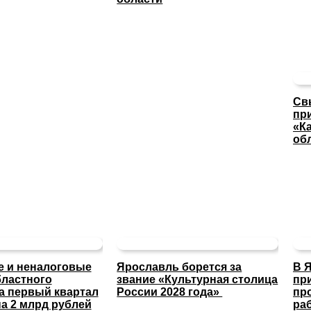
Св
пр
«К
об
 и неналоговые
Ярославль борется за
В 
ластного
звание «Культурная столица
пр
а первый квартал
России 2028 года»
пр
а 2 млрд рублей
ра