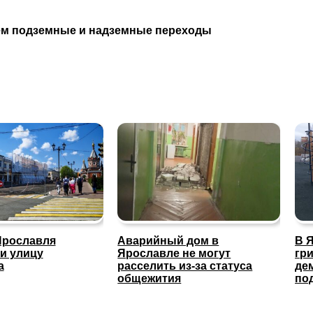
чем подземные и надземные переходы
Ярославля
Аварийный дом в
В 
и улицу
Ярославле не могут
гр
а
расселить из-за статуса
де
общежития
по