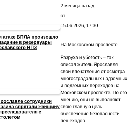
2 месяца назад
от
15.06.2026, 17:30
и атаке БПЛА произошло
падание в резервуары
На Московском проспекте
ославского НПЗ
Разруха и убогость – так
описал житель Ярославля
свои впечатления от осмотра
многострадальных надземных
и подземных переходов на
Московском проспекте. По его
мнению, они не выполняют
Ярославле сотрудники
свою главную цель –
газина спрятали женщину
 преследователя с
обеспечение безопасности
столетом
пешеходов.