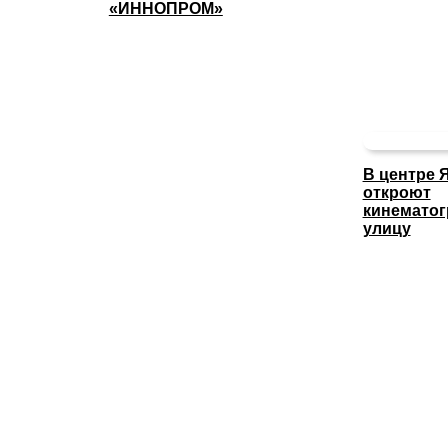
«ИННОПРОМ»
В центре 
откроют
кинемато
улицу