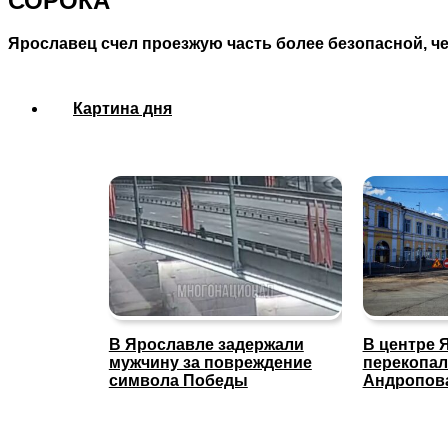
СОРОКА
Ярославец счел проезжую часть более безопасной, 
Картина дня
В Ярославле задержали
В центре 
мужчину за повреждение
перекопал
символа Победы
Андропов