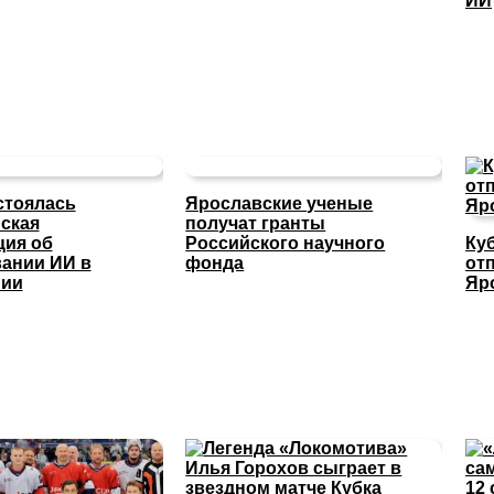
ИИ
стоялась
Ярославские ученые
ская
получат гранты
ция об
Российского научного
Ку
ании ИИ в
фонда
отп
нии
Яр