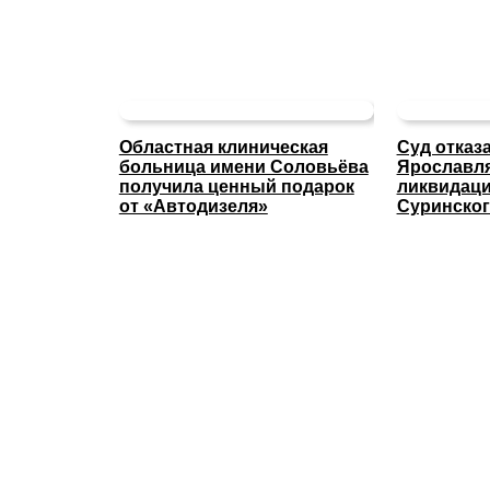
Областная клиническая
Суд отказ
больница имени Соловьёва
Ярославля
получила ценный подарок
ликвидаци
от «Автодизеля»
Суринског