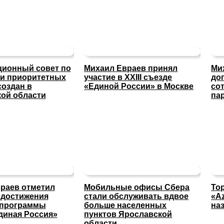
ионный совет по
Михаил Евраев принял
Ми
и приоритетных
участие в XXIII съезде
до
создан в
«Единой России» в Москве
со
ой области
па
раев отметил
Мобильные офисы Сбера
То
 достижения
стали обслуживать вдвое
«A
 программы
больше населенных
на
диная Россия»
пунктов Ярославской
области