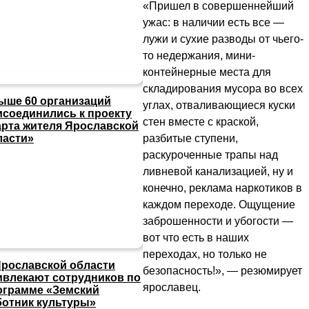
«Пришел в совершеннейший
ужас: в наличии есть все —
лужи и сухие разводы от чьего-
то недержания, мини-
контейнерные места для
складирования мусора во всех
ыше 60 организаций
углах, отваливающиеся куски
исоединились к проекту
стен вместе с краской,
арта жителя Ярославской
разбитые ступени,
ласти»
раскуроченные трапы над
ливневой канализацией, ну и
конечно, реклама наркотиков в
каждом переходе. Ощущение
заброшенности и убогости —
вот что есть в наших
переходах, но только не
Ярославской области
безопасность!», — резюмирует
ивлекают сотрудников по
ярославец.
ограмме «Земский
ботник культуры»