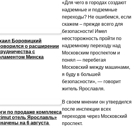
«Для чего в городах создают
надземные и подземные
переходы? Не ошибемся, если
скажем – прежде всего для
безопасности! Имел
неосторожность пройти по
хаил Боровицкий
надземному переходу над
говорился о расширении
трудничества с
Московским проспектом и
рламентом Минска
понял — перебегая
Московский между машинами,
я буду в большей
безопасности», — говорит
житель Ярославля.
В своем мнении он утвердился
после инспекции всех
рги по продаже комплекса
переходов через Московский
zimut отель Ярославль»
значены на 6 августа
проспект.