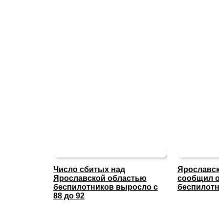
Число сбитых над
Ярославск
Ярославской областью
сообщил о
беспилотников выросло с
беспилотн
88 до 92