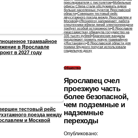
преследователя с пистолетом
•
Мобильные
офисы Сбера стали обслуживать вдвое
больше населенных пунктов Ярославской
области
•
Совершен тестовый рейс
двухэтажного поезда между Ярославлем и
Москвой
•
«Ярэнерго» напоминает: работа
спецтехники вблизи линий электропередачи
требует особой осторожности
•
В Ярославле
«массажистка» обманула государство на
335 тысяч рублей
•
Брагинские вандалы
продолжают громить новую трамвайную
лноценное трамвайное
«Яостановку»
•
В Ярославской области для
ижение в Ярославле
поимки блудного попугая использовали
гладильную доску
роют в 2027 году
Общество
Ярославец счел
проезжую часть
более безопасной,
чем подземные и
вершен тестовый рейс
надземные
ухэтажного поезда между
переходы
ославлем и Москвой
Опубликовано: