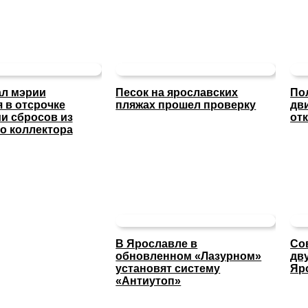
ал мэрии
Песок на ярославских
По
 в отсрочке
пляжах прошел проверку
дв
и сбросов из
отк
о коллектора
В Ярославле в
Со
обновленном «Лазурном»
дв
установят систему
Яр
«Антиутоп»