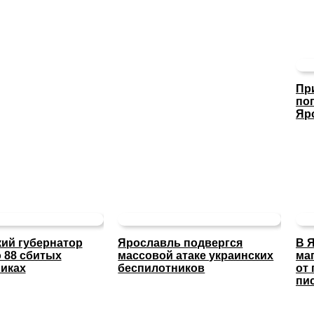
Пр
по
Яр
ий губернатор
Ярославль подвергся
В 
 88 сбитых
массовой атаке украинских
ма
иках
беспилотников
от
пи