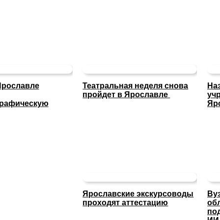
Ярославле
Театральная неделя снова
На
пройдет в Ярославле
уч
графическую
Яр
Ярославские экскурсоводы
Ву
проходят аттестацию
об
по