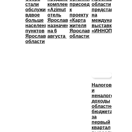
стали
комплекса
присоединились
области
обслуживать
«Azimut
к
представят
вдвое
отель
проекту
на
больше
Ярославль»
«Карта
международной
населенных
назначены
жителя
выставке
пунктов
на 6
Ярославской
«ИННОПРОМ»
Ярославской
августа
области»
области
Налоговые
и
неналоговые
доходы
областного
бюджета
за
первый
квартал