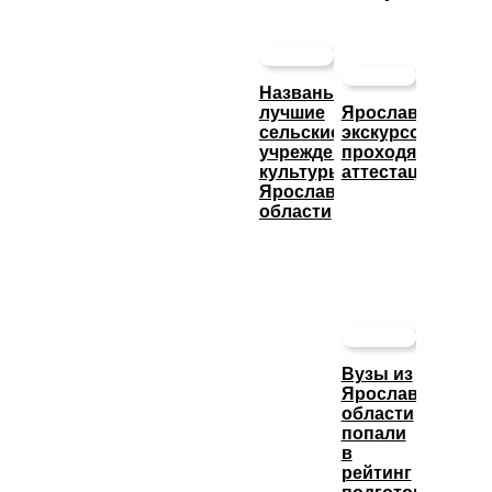
Названы
лучшие
Ярославские
сельские
экскурсоводы
учреждения
проходят
культуры
аттестацию
Ярославской
области
Вузы из
Ярославской
области
попали
в
рейтинг