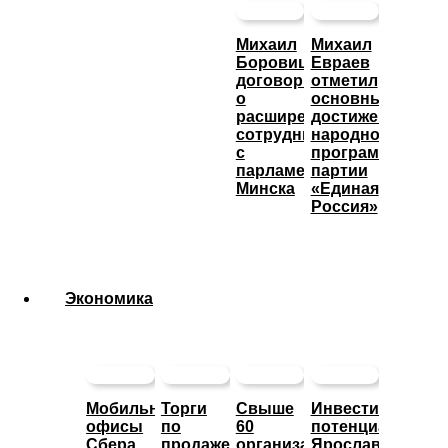
Михаил
Михаил
Боровицкий
Евраев
договорился
отметил
о
основные
расширении
достижения
сотрудничества
народной
с
программы
парламентом
партии
Минска
«Единая
Россия»
Экономика
Мобильные
Торги
Свыше
Инвестиционны
офисы
по
60
потенциал
Сбера
продаже
организаций
Ярославской