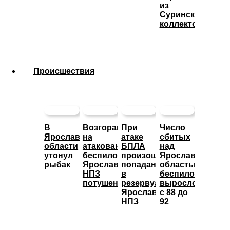
из
Суринского
коллектора
Происшествия
В
Возгорание
При
Число
Ярославской
на
атаке
сбитых
области
атакованном
БПЛА
над
утонул
беспилотниками
произошло
Ярославской
рыбак
Ярославском
попадание
областью
НПЗ
в
беспилотников
потушено
резервуары
выросло
Ярославского
с 88 до
НПЗ
92