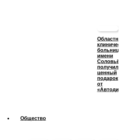
Областная
клиническая
больница
имени
Соловьёва
получила
ценный
подарок
от
«Автодизеля»
Общество