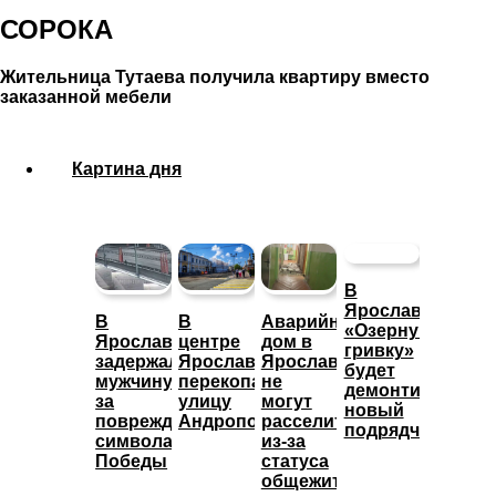
СОРОКА
Жительница Тутаева получила квартиру вместо
заказанной мебели
Картина дня
В
Ярославле
В
В
Аварийный
«Озерную
Ярославле
центре
дом в
гривку»
задержали
Ярославля
Ярославле
будет
мужчину
перекопали
не
демонтировать
за
улицу
могут
новый
повреждение
Андропова
расселить
подрядчик
символа
из-за
Победы
статуса
общежития