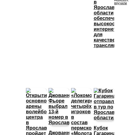
в
вручили
Ярославской
области
обеспечивают
высокоскорост
интернетом
для
качественных
трансляций
Кубок
Джованни
Гагарина