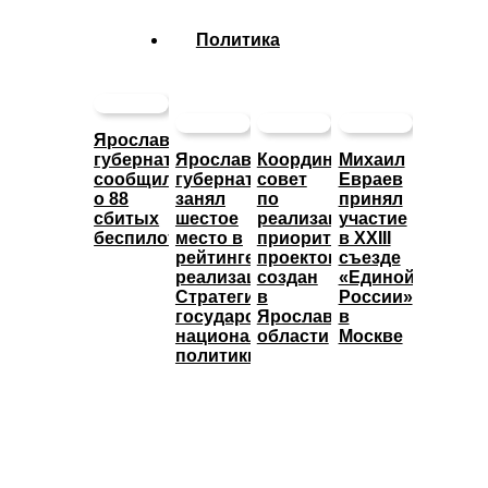
Политика
Ярославский
губернатор
Ярославский
Координационный
Михаил
сообщил
губернатор
совет
Евраев
о 88
занял
по
принял
сбитых
шестое
реализации
участие
беспилотниках
место в
приоритетных
в XXIII
рейтинге
проектов
съезде
реализации
создан
«Единой
Стратегии
в
России»
государственной
Ярославской
в
национальной
области
Москве
политики